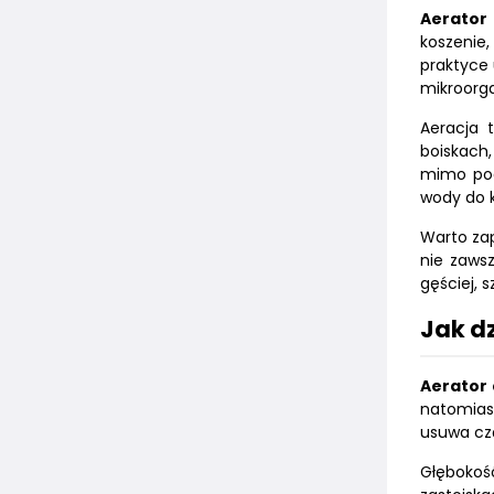
Aerator 
koszenie,
praktyce 
mikroorga
Aeracja 
boiskach,
mimo pod
wody do ko
Warto za
nie zaws
gęściej, s
Jak d
Aerator 
natomiast
usuwa czę
Głębokość