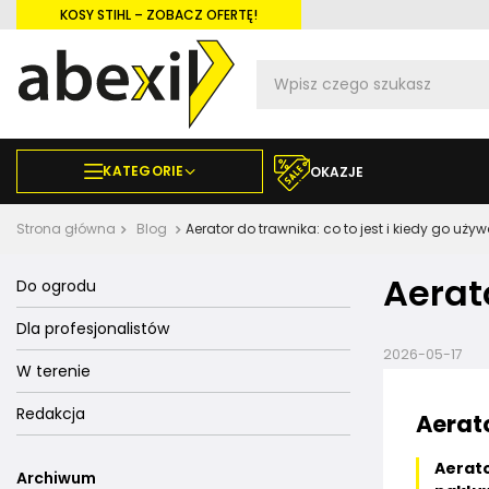
KOSY STIHL – ZOBACZ OFERTĘ!
KATEGORIE
OKAZJE
Strona główna
Blog
Aerator do trawnika: co to jest i kiedy go uży
Aerat
Do ogrodu
Dla profesjonalistów
2026-05-17
W terenie
Redakcja
Aerato
Aerat
Archiwum