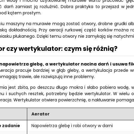
ach wody i mocno użytkowanej murawie warto pracować głębi
ć darń zamiast ją rozluźnić. Dobra praktyka to przejazd w jed
 pod kątem prostym.
ciu maszyny na murawie mogą zostać otwory, drobne grudki albo
rską dokładnością. Przy aeracji rurkowej część korków można r
iasku płukanego. Dzięki temu otwory nie zamykają się natychmias
r czy wertykulator: czym się różnią?
napowietrza glebę, a wertykulator nacina darń i usuwa fi
Aeracja pracuje bardziej w głąb gleby, a wertykulacja przede
omagają trawie, ale rozwiązują inne problemy.
emia jest zbita, po deszczu długo mokra i słabo pobiera wodę, w
hu i suchych resztek, potrzebny będzie wertykulator. W wielu og
acja. Wertykulator otwiera powierzchnię, a nakłuwanie pomaga w
Aerator
 zadanie
Napowietrza glebę i robi otwory w darni