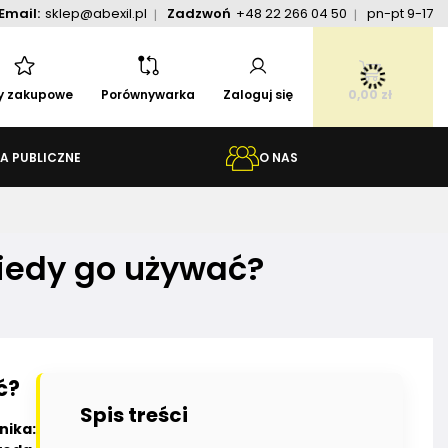
Email:
sklep@abexil.pl
Zadzwoń
+48 22 266 04 50
pn-pt 9-17
ty zakupowe
Porównywarka
Zaloguj się
0,00 zł
A PUBLICZNE
O NAS
 kiedy go używać?
ć?
Spis treści
nika: