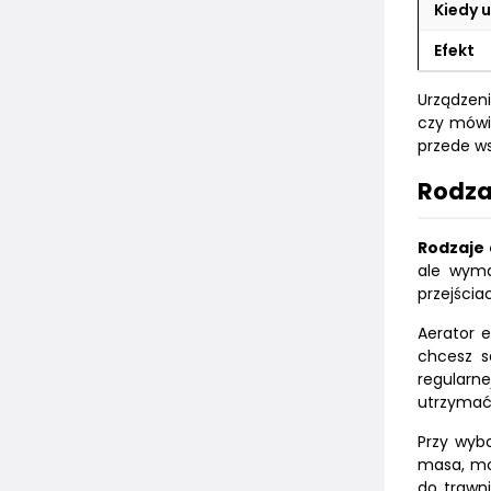
Kiedy 
Efekt
Urządzeni
czy mówi
przede ws
Rodza
Rodzaje 
ale wyma
przejścia
Aerator 
chcesz se
regularn
utrzymać 
Przy wybo
masa, mo
do trawn