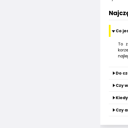
Najcz
Co je
To z
korz
najl
Do cz
Czy w
Kiedy
Czy a