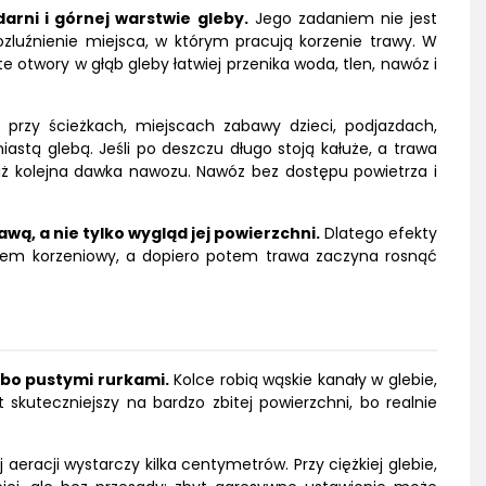
rni i górnej warstwie gleby.
Jego zadaniem nie jest
ozluźnienie miejsca, w którym pracują korzenie trawy. W
 otwory w głąb gleby łatwiej przenika woda, tlen, nawóz i
: przy ścieżkach, miejscach zabawy dzieci, podjazdach,
astą glebą. Jeśli po deszczu długo stoją kałuże, a trawa
iż kolejna dawka nawozu. Nawóz bez dostępu powietrza i
ą, a nie tylko wygląd jej powierzchni.
Dlatego efekty
stem korzeniowy, a dopiero potem trawa zaczyna rosnąć
lbo pustymi rurkami.
Kolce robią wąskie kanały w glebie,
t skuteczniejszy na bardzo zbitej powierzchni, bo realnie
 aeracji wystarczy kilka centymetrów. Przy ciężkiej glebie,