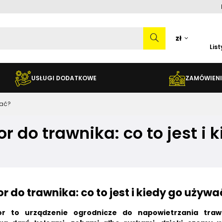
zł
Lis
USŁUGI DODATKOWE
ZAMÓWIENI
wać?
or do trawnika: co to jest i
r do trawnika: co to jest i kiedy go używa
or to urządzenie ogrodnicze do napowietrzania traw