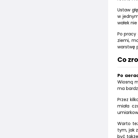
Ustaw gł
w jednym 
wałek nie
Po pracy 
ziemi, mo
warstwę p
Co zro
Po aerac
Wiosną mo
ma bardzo
Przez kil
miała cz
umiarkowa
Warto też
tym, jak
być takż