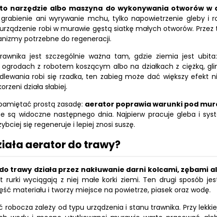
to narzędzie albo maszyna do wykonywania otworów w da
 grabienie ani wyrywanie mchu, tylko napowietrzenie gleby i r
urządzenie robi w murawie gęstą siatkę małych otworów. Przez te
nizmy potrzebne do regeneracji.
trawnika jest szczególnie ważna tam, gdzie ziemia jest ubita
 ogrodach z robotem koszącym albo na działkach z ciężką, glini
lewania robi się rzadka, ten zabieg może dać większy efekt n
rzeni działa słabiej.
pamiętać prostą zasadę:
aerator poprawia warunki pod muraw
ze są widoczne następnego dnia. Najpierw pracuje gleba i sy
zybciej się regeneruje i lepiej znosi suszę.
ziała aerator do trawy?
do trawy działa przez nakłuwanie darni kolcami, zębami a
 rurki wyciągają z niej małe korki ziemi. Ten drugi sposób jes
ść materiału i tworzy miejsce na powietrze, piasek oraz wodę.
 robocza zależy od typu urządzenia i stanu trawnika. Przy lekkiej