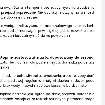
 murawy, równym tempem, bez zatrzymywania urządzenia
zejazd poprzecznie. Nie dociskaj maszyny na siłę. Jeśli
 źle dobrane narzędzie.
e wadą. Jeżeli używasz aeratora rurkowego i zostały korki
niec podlej murawę, a przy ciężkiej glebie rozważ cienką
rze, zamiast zatrzymać się na powierzchni.
 następnie zastosować nawóz dopasowany do sezonu.
otu. Jeśli darń miała puste miejsca, dosiewka po aeracji
glebą.
 chodzi o całkowity zakaz chodzenia, ale o to, żeby darń
cha, podlewaj regularnie małymi dawkami. Jeżeli pada
ja, brak wody i natychmiastowe koszenie bardzo nisko.
dopiero porządkujesz ogród po zimie, sprawdź poradnik o
o pracach zostaje dużo resztek roślinnych, pomocne mogą