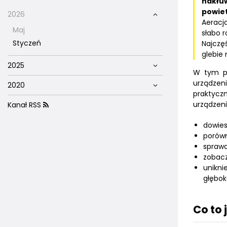
nakłu
powiet
2026
Aeracj
Maj
słabo r
Styczeń
Najczęś
glebie
2025
W tym po
urządzen
2020
praktycz
urządzeni
Kanał RSS
dowies
porówn
sprawd
zobacz
unikni
głębok
Co to 