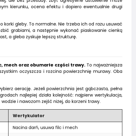
ej, ale bez przesady: zbyt agresywne ustawienie może
nym kierunku, ocena efektu i dopiero ewentualnie drugi
 korki gleby. To normalne. Nie trzeba ich od razu usuwać
ozbić grabiami, a następnie wykonać piaskowanie cienką
t, a gleba zyskuje lepszą strukturę.
lc, mech oraz obumarłe części trawy.
To najważniejsza
 wszystkim oczyszcza i rozcina powierzchnię murawy. Oba
ybierz aerację. Jeżeli powierzchnia jest gąbczasta, pełna
rodach najlepiej działa kolejność: najpierw wertykulacja,
odzie i nawozom zejść niżej, do korzeni trawy.
Wertykulator
Nacina darń, usuwa filc i mech