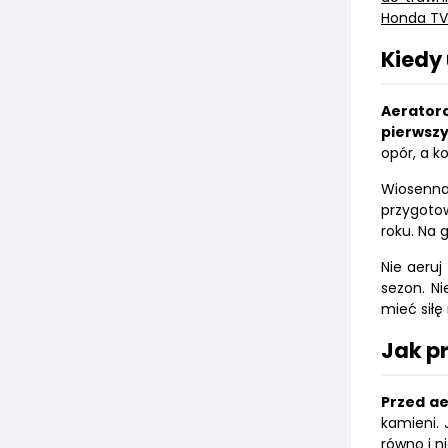
Honda TV
Kiedy
Aerator
pierwszy
opór, a k
Wiosenna
przygotow
roku. Na 
Nie aeruj
sezon. N
mieć siłę
Jak p
Przed ae
kamieni. 
równo i n