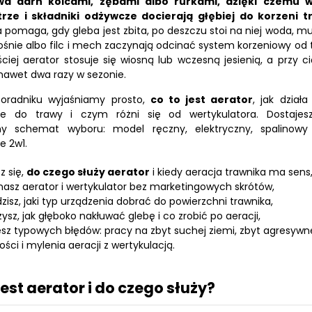
wa darń kolcami, zębami albo rurkami, dzięki czemu 
rze i składniki odżywcze docierają głębiej do korzeni t
a pomaga, gdy gleba jest zbita, po deszczu stoi na niej woda, m
ośnie albo filc i mech zaczynają odcinać system korzeniowy od 
ciej aerator stosuje się wiosną lub wczesną jesienią, a przy ci
 nawet dwa razy w sezonie.
radniku wyjaśniamy prosto,
co to jest aerator
, jak działa
ie do trawy i czym różni się od wertykulatora. Dostajes
ny schemat wyboru: model ręczny, elektryczny, spalinowy
e 2w1.
z się,
do czego służy aerator
i kiedy aeracja trawnika ma sens
asz aerator i wertykulator bez marketingowych skrótów,
zisz, jaki typ urządzenia dobrać do powierzchni trawnika,
ysz, jak głęboko nakłuwać glebę i co zrobić po aeracji,
esz typowych błędów: pracy na zbyt suchej ziemi, zbyt agresywn
ości i mylenia aeracji z wertykulacją.
jest aerator i do czego służy?