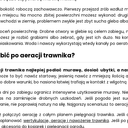
ębokość roboczą zachowawczo. Pierwszy przejazd zrób wzdłuż
miejscu. Na mocno zbitej powierzchni możesz wykonać drugi pr
 wchodzi w ziemię, problemem zwykle jest zbyt sucha gleba albo
oceń powierzchnię. Drobne otwory w glebie są celem zabiegu, ni
żesz je rozbić grabiami albo zebrać, gdy jest ich dużo. Na ko
iaskowania. Woda i nawozy wykorzystają wtedy kanały po aerato
bić po aeracji trawnika?
ji trawnika najlepiej podlać murawę, dosiać ubytki, a
że to być nawóz startowy, jesienią nawóz z mniejszą ilością az
 dobre warunki, bo nasiona łatwiej trafiają w kontakt z wilgotną 
ka dni po zabiegu ogranicz intensywne użytkowanie murawy. Nie
as na zamknięcie drobnych uszkodzeń. Jeśli pogoda jest su
nie, nie poprawiaj natury na siłę. Najgorszy scenariusz to aerac
 połączyć aerację z całym planem pielęgnacji trawnika. Jeśli 
 zaplanować
wertykulację, aerację i nawożenie trawnika
. Jeśli p
e
akcesoria do kosiarek i pielęgnacji ogrodu
.