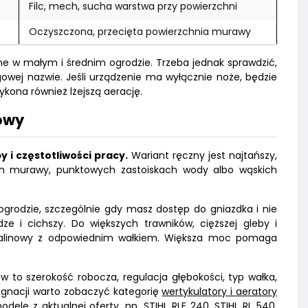
Filc, mech, sucha warstwa przy powierzchni
Oczyszczona, przecięta powierzchnia murawy
dne w małym i średnim ogrodzie. Trzeba jednak sprawdzić,
wej nazwie. Jeśli urządzenie ma wyłącznie noże, będzie
kona również lżejszą aerację.
nowy
 i częstotliwości pracy.
Wariant ręczny jest najtańszy,
ach murawy, punktowych zastoiskach wody albo wąskich
grodzie, szczególnie gdy masz dostęp do gniazdka i nie
dze i cichszy. Do większych trawników, cięższej gleby i
 spalinowy z odpowiednim wałkiem. Większa moc pomaga
w to szerokość robocza, regulacja głębokości, typ wałka,
ęgnacji warto zobaczyć kategorię
wertykulatory i aeratory
dele z aktualnej oferty, np.
STIHL RLE 240
,
STIHL RL 540
,