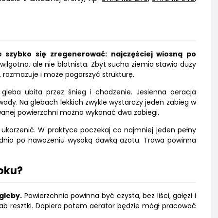
 szybko się zregenerować: najczęściej wiosną po
ilgotna, ale nie błotnista. Zbyt sucha ziemia stawia duży
ię, rozmazuje i może pogorszyć strukturę.
leba ubita przez śnieg i chodzenie. Jesienna aeracja
wody. Na glebach lekkich zwykle wystarczy jeden zabieg w
kowanej powierzchni można wykonać dwa zabiegi.
 ukorzenić. W praktyce poczekaj co najmniej jeden pełny
średnio po nawożeniu wysoką dawką azotu. Trawa powinna
roku?
gleby.
Powierzchnia powinna być czysta, bez liści, gałęzi i
wygrab resztki. Dopiero potem aerator będzie mógł pracować