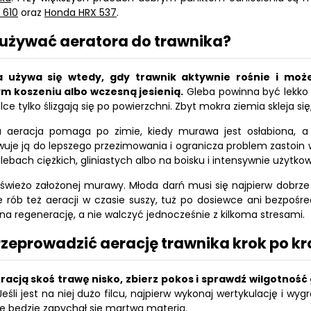
 610
oraz
Honda HRX 537
.
 używać aeratora do trawnika?
a używa się wtedy, gdy trawnik aktywnie rośnie i może
m koszeniu albo wczesną jesienią.
Gleba powinna być lekko w
olce tylko ślizgają się po powierzchni. Zbyt mokra ziemia skleja s
 aeracja pomaga po zimie, kiedy murawa jest osłabiona, a g
uje ją do lepszego przezimowania i ogranicza problem zastoin 
glebach ciężkich, gliniastych albo na boisku i intensywnie użyt
 świeżo założonej murawy. Młoda darń musi się najpierw dobrze
ie rób też aeracji w czasie suszy, tuż po dosiewce ani bezpo
 na regenerację, a nie walczyć jednocześnie z kilkoma stresami.
rzeprowadzić aerację trawnika krok po k
racją skoś trawę nisko, zbierz pokos i sprawdź wilgotność 
Jeśli jest na niej dużo filcu, najpierw wykonaj wertykulację i 
ie będzie zapychał się martwą materią.