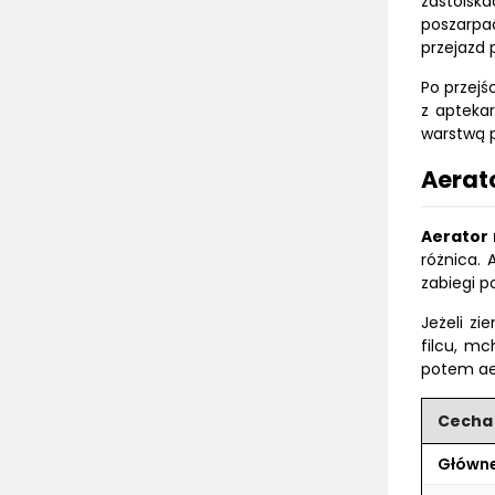
zastoisk
poszarpa
przejazd
Po przejś
z apteka
warstwą p
Aerato
Aerator 
różnica. 
zabiegi p
Jeżeli zi
filcu, mc
potem aer
Cecha
Główne