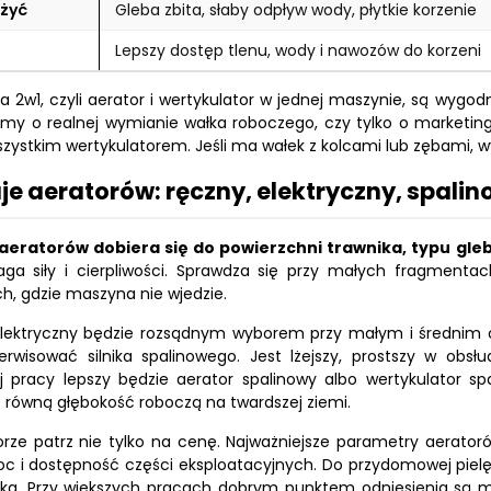
użyć
Gleba zbita, słaby odpływ wody, płytkie korzenie
Lepszy dostęp tlenu, wody i nawozów do korzeni
a 2w1, czyli aerator i wertykulator w jednej maszynie, są wygo
my o realnej wymianie wałka roboczego, czy tylko o marketingo
zystkim wertykulatorem. Jeśli ma wałek z kolcami lub zębami, wy
je aeratorów: ręczny, elektryczny, spali
aeratorów dobiera się do powierzchni trawnika, typu gleby
ga siły i cierpliwości. Sprawdza się przy małych fragment
ch, gdzie maszyna nie wjedzie.
elektryczny będzie rozsądnym wyborem przy małym i średnim o
rwisować silnika spalinowego. Jest lżejszy, prostszy w obsłu
ej pracy lepszy będzie aerator spalinowy albo wertykulator
równą głębokość roboczą na twardszej ziemi.
rze patrz nie tylko na cenę. Najważniejsze parametry aeratoró
c i dostępność części eksploatacyjnych. Do przydomowej piel
ika
. Przy większych pracach dobrym punktem odniesienia są mo