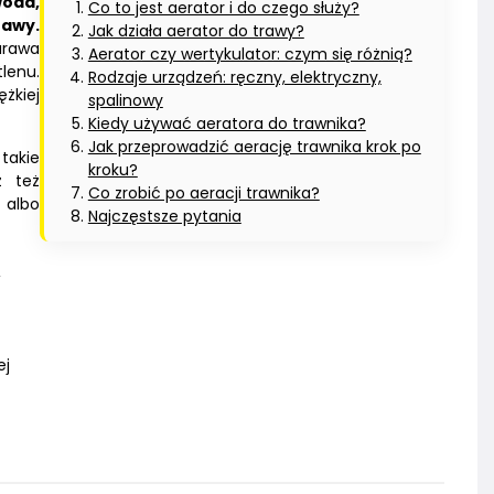
woda,
Co to jest aerator i do czego służy?
rawy.
Jak działa aerator do trawy?
urawa
Aerator czy wertykulator: czym się różnią?
tlenu.
Rodzaje urządzeń: ręczny, elektryczny,
ężkiej
spalinowy
Kiedy używać aeratora do trawnika?
Jak przeprowadzić aerację trawnika krok po
 takie
kroku?
z też
Co zrobić po aeracji trawnika?
 albo
Najczęstsze pytania
,
ej