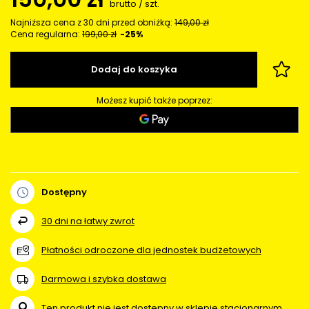
brutto
/
szt.
Najniższa cena z 30 dni przed obniżką:
149,00 zł
Cena regularna:
199,00 zł
-25%
Dodaj do koszyka
Możesz kupić także poprzez:
Dostępny
30
dni na łatwy zwrot
Płatności odroczone dla jednostek budżetowych
Darmowa i szybka dostawa
Ten produkt nie jest dostępny w sklepie stacjonarnym