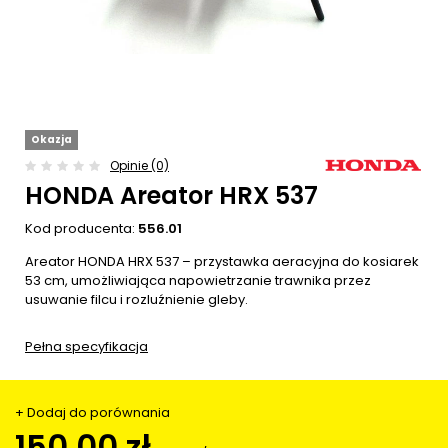
Okazja
Opinie (0)
HONDA Areator HRX 537
Kod producenta:
556.01
Areator HONDA HRX 537 – przystawka aeracyjna do kosiarek
53 cm, umożliwiająca napowietrzanie trawnika przez
usuwanie filcu i rozluźnienie gleby.
Pełna specyfikacja
+ Dodaj do porównania
150,00 zł