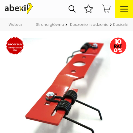
Strona główna
Koszenie i sadzenie
Kosiarki
Wstecz