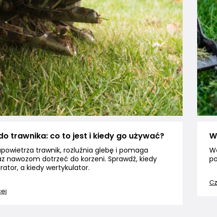
do trawnika: co to jest i kiedy go używać?
We
powietrza trawnik, rozluźnia glebę i pomaga
We
az nawozom dotrzeć do korzeni. Sprawdź, kiedy
po
ator, a kiedy wertykulator.
Cz
cej