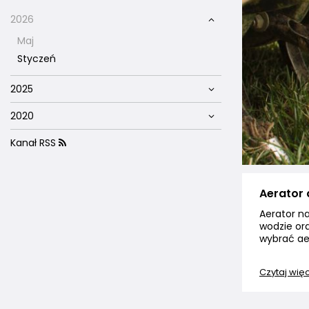
2026
Maj
Styczeń
2025
2020
Kanał RSS
Aerator 
Aerator na
wodzie or
wybrać aer
Czytaj wię