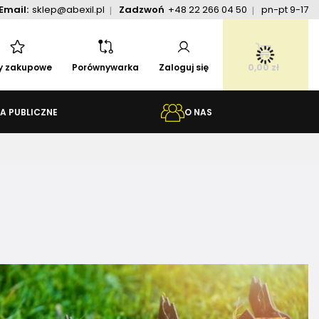
Email:
sklep@abexil.pl
Zadzwoń
+48 22 266 04 50
pn-pt 9-17
ty zakupowe
Porównywarka
Zaloguj się
0,00 zł
A PUBLICZNE
O NAS