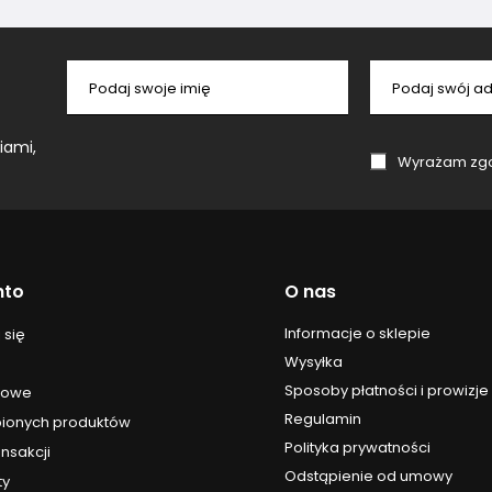
Podaj swoje imię
Podaj swój ad
iami,
Wyrażam zgodę na przetwa
nto
O nas
Informacje o sklepie
 się
Wysyłka
Sposoby płatności i prowizje
upowe
Regulamin
upionych produktów
Polityka prywatności
ansakcji
Odstąpienie od umowy
ty