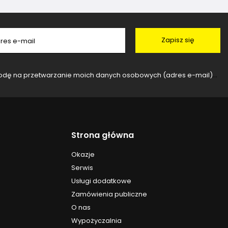
Zapisz się
res e-mail
rzanie moich danych osobowych (adres e-mail) na potrzeby wysyłki newslettera z informacją handlową (marketing). Więcej w
Strona główna
Okazje
Serwis
Usługi dodatkowe
Zamówienia publiczne
O nas
Wypożyczalnia