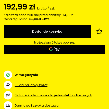
192,99 zł
brutto
/
szt.
Najniższa cena z 30 dni przed obniżką:
174,00 zł
Cena regularna:
219,00 zł
-12%
Dodaj do koszyka
Możesz kupić także poprzez:
W magazynie
30
dni na łatwy zwrot
Płatności odroczone dla jednostek budżetowych
Darmowa i szybka dostawa