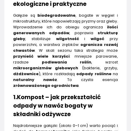
ekologiczne i praktyczne
Gałęzie są
biodegradowalne
, bogate w węgiel i
mikrostruktury, które napowietrzają pryzmy oraz gleby.
Wprowadzenie ich do obiegu ogranicza
ilości
generowanych odpadów
, poprawia
strukturę
gleby
, stabilizuje
wilgotność
i
wilgoć
przy
powierzchni, a warstwa zrębków
ogranicza rozwój
chwastów
. W skali sezonu taka strategia może
przynieść wiele korzyści
: mniejsze parowanie,
rzadsze
podlewania roślin
, wzrost
mikroorganizmów glebowych
(bakterie, grzyby,
dżdżownice
), które rozkładają
odpady roślinne
na
naturalny nawóz
. To czysta esencja
zrównoważonego ogrodnictwa
.
1.Kompost – jak przekształcić
odpady w nawóz bogaty w
składniki odżywcze
Najdrobniejsze gałązki (około 0–1 cm) warto pociąć i