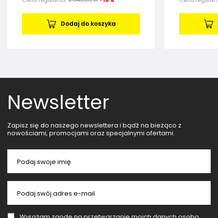
Dodaj do koszyka
Newsletter
Zapisz się do naszego newslettera i bądź na bieżąco z
nowościami, promocjami oraz specjalnymi ofertami.
Podaj swoje imię
Podaj swój adres e-mail
Wyrażam zgodę na przetwarzanie moich danych osobowych (adres e-mail) na potrzeby wysyłki newslettera z informacją handlową (marketing). Więcej w