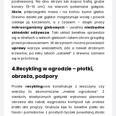
podniesioną. Na dno skrzyni lub kopca trafią grube
konary (5–10 cm), na wierzch połamane gałęzie,
liście
, półprzegnita masa i na końcu żyzna gleba.
Drewno działa jak gąbka: magazynuje wodę i powoli
oddaje ją korzeniom, a z czasem – dzięki pracy
mikroorganizmy glebowych
– uwalnia
niezbędne
składniki odżywcze
. Taki układ świetnie sprawdza
się w strefach o lekkich glebach i latem chroni grządkę
przed przesuszeniem. W skrzyniach można prowadzić
uprawy
warzyw wieloletnich, ziół, a nawet drobnych
krzewów; po kilku latach „szkielet” z drewna zamieni
się w próchnicę.
4.Recykling w ogrodzie – płotki,
obrzeża, podpory
Proste
recykling
owe konstrukcje z leszczyny czy
wierzby to ekonomiczne „meble ogrodowe”. Z
cienkich, elastycznych gałązek wykonasz plecione
obrzeża dla rabat, wygrodzisz kompost lub zrobisz
kratki dla pnączy. Grubsze kije to świetne paliki do
fasoli i pomidorów; z prostych tyczek powstaną stożki