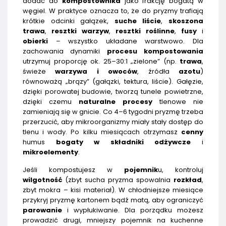
dodać do
kompostownika
jako frakcję bogatą w
węgiel. W praktyce oznacza to, że do pryzmy trafiają
krótkie odcinki gałązek,
suche liście
,
skoszona
trawa
,
resztki warzyw
,
resztki roślinne
,
fusy
i
obierki
– wszystko układane warstwowo. Dla
zachowania dynamiki
procesu kompostowania
utrzymuj proporcję ok. 25–30:1 „zielone” (np.
trawa
,
świeże
warzywa i owoców
, źródła
azotu
)
równoważą „brązy” (gałązki, tektura, liście). Gałęzie,
dzięki porowatej budowie, tworzą tunele powietrzne,
dzięki czemu
naturalne procesy
tlenowe nie
zamieniają się w gnicie. Co 4–6 tygodni pryzmę trzeba
przerzucić, aby mikroorganizmy miały stały dostęp do
tlenu i wody. Po kilku miesiącach otrzymasz
cenny
humus
bogaty w składniki odżywcze
i
mikroelementy
.
Jeśli kompostujesz w
pojemnik
u, kontroluj
wilgotność
(zbyt sucha pryzma spowalnia
rozkład
,
zbyt mokra – kisi materiał). W chłodniejsze miesiące
przykryj pryzmę kartonem bądź matą, aby ograniczyć
parowanie
i wypłukiwanie. Dla porządku możesz
prowadzić drugi, mniejszy pojemnik na kuchenne