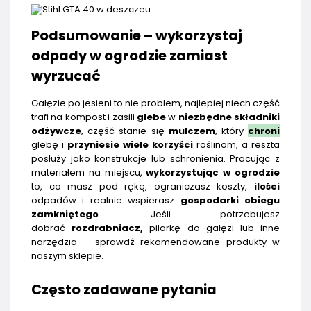
Podsumowanie – wykorzystaj
odpady w ogrodzie zamiast
wyrzucać
Gałęzie po jesieni to nie problem, najlepiej niech część
trafi na kompost i zasili
glebe
w
niezbędne składniki
odżywcze
, część stanie się
mulczem
, który
chroni
glebę i
przyniesie wiele korzyści
roślinom, a reszta
posłuży jako konstrukcje lub schronienia. Pracując z
materiałem na miejscu,
wykorzystując w ogrodzie
to, co masz pod ręką, ograniczasz koszty,
ilości
odpadów i realnie wspierasz
gospodarki obiegu
zamkniętego
. Jeśli potrzebujesz
dobrać
rozdrabniacz,
pilarkę do gałęzi lub inne
narzędzia – sprawdź rekomendowane produkty w
naszym sklepie.
Często zadawane pytania