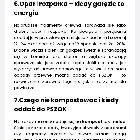
6.Opał i rozpałka – kiedy gałęzie to
energia
Najgrubsze fragmenty drewna sprawdzą się jako
drobny opał i rozpałka. Po pocięciu i porąbaniu
układaj je w przewiewnym miejscu z dachem i sezonuj
12–24 miesiące, aż wilgotność spadnie poniżej 20%.
Drobne wiązki z cienkich gałązek świetnie sprawdzają
się w kominku jako starter, a większe szczapy
sprawdzą się jako źródło ciepła. Jeśli nie masz jak
wykorzystać drewna opałowego to w wielu gminach
odpady drzewne można oddać do PSZOK – to
rozwiązanie zarówno legalne, jak i korzystne dla
powietrza.
7.Czego nie kompostować i kiedy
oddać do PSZOK
Nie każdy materiał nadaje się na
kompost
czy
mulcz
.
Silnie porażone pędy, inwazyjne chwasty z nasionami
czy fragmenty orzecha w dużym udziale mogą