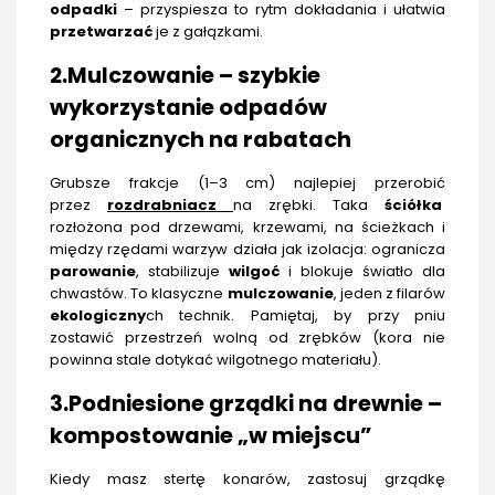
odpadki
– przyspiesza to rytm dokładania i ułatwia
przetwarzać
je z gałązkami.
2.Mulczowanie – szybkie
wykorzystanie odpadów
organicznych na rabatach
Grubsze frakcje (1–3 cm) najlepiej przerobić
przez
rozdrabniacz
na zrębki. Taka
ściółka
rozłożona pod drzewami, krzewami, na ścieżkach i
między rzędami warzyw działa jak izolacja: ogranicza
parowanie
, stabilizuje
wilgoć
i blokuje światło dla
chwastów. To klasyczne
mulczowanie
, jeden z filarów
ekologiczny
ch technik. Pamiętaj, by przy pniu
zostawić przestrzeń wolną od zrębków (kora nie
powinna stale dotykać wilgotnego materiału).
3.Podniesione grządki na drewnie –
kompostowanie „w miejscu”
Kiedy masz stertę konarów, zastosuj grządkę