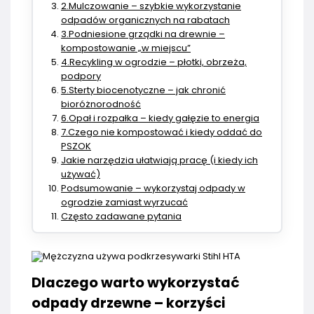
2.Mulczowanie – szybkie wykorzystanie
odpadów organicznych na rabatach
3.Podniesione grządki na drewnie –
kompostowanie „w miejscu”
4.Recykling w ogrodzie – płotki, obrzeża,
podpory
5.Sterty biocenotyczne – jak chronić
bioróżnorodność
6.Opał i rozpałka – kiedy gałęzie to energia
7.Czego nie kompostować i kiedy oddać do
PSZOK
Jakie narzędzia ułatwiają pracę (i kiedy ich
używać)
Podsumowanie – wykorzystaj odpady w
ogrodzie zamiast wyrzucać
Często zadawane pytania
Dlaczego warto wykorzystać
odpady drzewne – korzyści