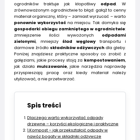
ogrodników traktuje jak kłopotliwy
odpad
. W
zrównoważonym ogrodnictwie to błąd: gałąź to cenny
materiał organiczny, który – zamiast wyrzucać – warto
ponownie wykorzystać
na miejscu. Tak domyka się
gospodarki obiegu zamkniętego w ogrodnictwie
:
zmniejszenie ilości wywożonych
odpadami
zielonymi
, mniejszy
ślad węglowy
transportu i
darmowe źródło
składników odżywczych
dla gleby.
Poniżej znajdziesz praktyczne sposoby co zrobić z
gałęziami, jakie procesy stoją za
kompostowaniem
,
jak działa
mulczowanie
, jakie narzędzia naprawdę
przyspieszają pracę oraz kiedy materiał należy
utylizować, a nie przetwarzać.
Spis treści
Dlaczego warto wykorzystać odpady
drzewne – korzyści ekologiczne i praktyczne
1.Kompost – jak przekształcić odpady w
nawóz bogaty w składniki odżywcze