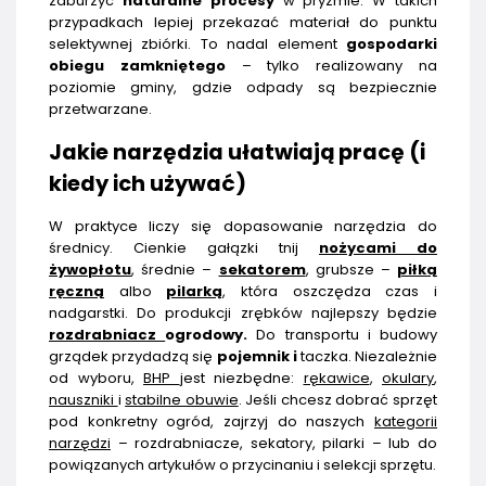
zaburzyć
naturalne procesy
w pryzmie. W takich
przypadkach lepiej przekazać materiał do punktu
selektywnej zbiórki. To nadal element
gospodarki
obiegu zamkniętego
– tylko realizowany na
poziomie gminy, gdzie odpady są bezpiecznie
przetwarzane.
Jakie narzędzia ułatwiają pracę (i
kiedy ich używać)
W praktyce liczy się dopasowanie narzędzia do
średnicy. Cienkie gałązki tnij
nożycami do
żywopłotu
, średnie –
sekatorem
, grubsze –
piłką
ręczną
albo
pilarką
, która oszczędza czas i
nadgarstki. Do produkcji zrębków najlepszy będzie
rozdrabniacz
ogrodowy.
Do transportu i budowy
grządek przydadzą się
pojemnik i
taczka. Niezależnie
od wyboru,
BHP
jest niezbędne:
rękawice
,
okulary
,
nauszniki
i
stabilne obuwie
. Jeśli chcesz dobrać sprzęt
pod konkretny ogród, zajrzyj do naszych
kategorii
narzędzi
– rozdrabniacze, sekatory, pilarki – lub do
powiązanych artykułów o przycinaniu i selekcji sprzętu.