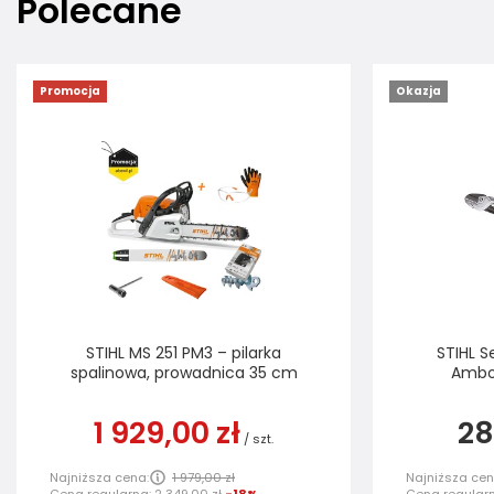
Polecane
Promocja
Okazja
STIHL MS 251 PM3 – pilarka
STIHL 
spalinowa, prowadnica 35 cm
Ambos
1 929,00 zł
28
/
szt.
Najniższa cena:
1 979,00 zł
Najniższa cen
Cena regularna:
2 349,00 zł
-18%
Cena regular