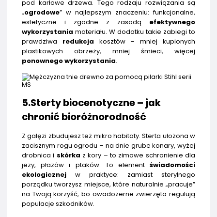
pod karłowe drzewa. Tego rodzaju rozwiązania są
„
ogrodowe
” w najlepszym znaczeniu: funkcjonalne,
estetyczne i zgodne z zasadą
efektywnego
wykorzystania
materiału. W dodatku takie zabiegi to
prawdziwa
redukcja
kosztów – mniej kupionych
plastikowych obrzeży, mniej śmieci, więcej
ponownego wykorzystania
.
5.Sterty biocenotyczne – jak
chronić bioróżnorodność
Z gałęzi zbudujesz też mikro habitaty. Sterta ułożona w
zacisznym rogu ogrodu – na dnie grube konary, wyżej
drobnica i
skórka
z kory – to zimowe schronienie dla
jeży, płazów i ptaków. To element
świadomości
ekologicznej
w praktyce: zamiast sterylnego
porządku tworzysz miejsce, które naturalnie „pracuje”
na Twoją korzyść, bo owadożerne zwierzęta regulują
populacje szkodników.