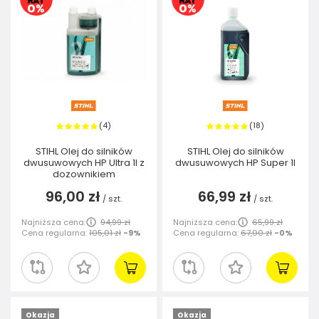
4
18
(
)
(
)
STIHL Olej do silników
STIHL Olej do silników
dwusuwowych HP Ultra 1l z
dwusuwowych HP Super 1l
dozownikiem
96,00 zł
66,99 zł
/
szt.
/
szt.
Najniższa cena:
94,99 zł
Najniższa cena:
65,99 zł
Cena regularna:
105,01 zł
-9%
Cena regularna:
67,00 zł
-0%
Okazja
Okazja