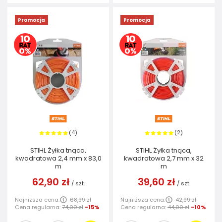
Promocja
Promocja
4
2
(
)
(
)
STIHL Żyłka tnąca,
STIHL Żyłka tnąca,
kwadratowa 2,4 mm x 83,0
kwadratowa 2,7 mm x 32
m
m
62,90 zł
39,60 zł
/
szt.
/
szt.
Najniższa cena:
68,99 zł
Najniższa cena:
42,99 zł
Cena regularna:
74,00 zł
-15%
Cena regularna:
44,00 zł
-10%