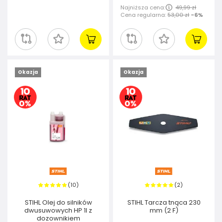
Najniższa cena:
49,99 zł
Cena regularna:
53,00 zł
-6%
Okazja
Okazja
10
2
(
)
(
)
STIHL Olej do silników
STIHL Tarcza tnąca 230
dwusuwowych HP 1l z
mm (2 F)
dozownikiem