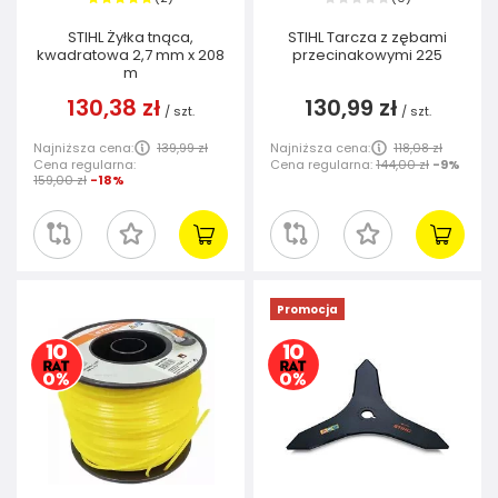
STIHL Żyłka tnąca,
STIHL Tarcza z zębami
kwadratowa 2,7 mm x 208
przecinakowymi 225
m
130,38 zł
130,99 zł
/
szt.
/
szt.
Najniższa cena:
139,99 zł
Najniższa cena:
118,08 zł
Cena regularna:
Cena regularna:
144,00 zł
-9%
159,00 zł
-18%
Promocja