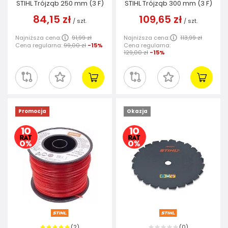
STIHL Trójząb 250 mm (3 F)
STIHL Trójząb 300 mm (3 F)
84,15 zł
109,65 zł
/
szt.
/
szt.
Najniższa cena:
91,99 zł
Najniższa cena:
113,99 zł
Cena regularna:
99,00 zł
-15%
Cena regularna:
129,00 zł
-15%
Promocja
Okazja
2
0
(
)
(
)