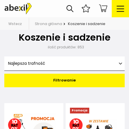
Strona główna
Koszenie i sadzenie
Wstecz
Koszenie i sadzenie
ilość produktów:
853
Najlepsza trafność
Filtrowanie
Promocja