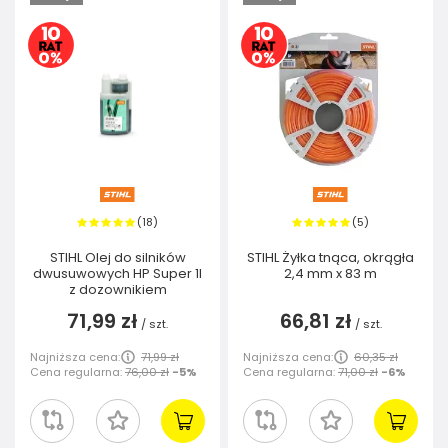
18
5
(
)
(
)
STIHL Olej do silników
STIHL Żyłka tnąca, okrągła
dwusuwowych HP Super 1l
2,4 mm x 83 m
z dozownikiem
71,99 zł
66,81 zł
/
szt.
/
szt.
Najniższa cena:
71,99 zł
Najniższa cena:
60,35 zł
Cena regularna:
76,00 zł
-5%
Cena regularna:
71,00 zł
-6%