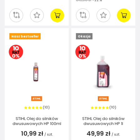
619,00 zł
-22%
Nasz bestseller
Okazja
10
10
(
)
(
)
STIHL Olej do silników
STIHL Olej do silników
dwusuwowych HP 100ml
dwusuwowych HP 1l
10,99 zł
49,99 zł
/
szt.
/
szt.