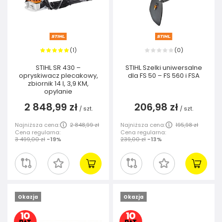
1
0
(
)
(
)
STIHL SR 430 –
STIHL Szelki uniwersalne
opryskiwacz plecakowy,
dla FS 50 – FS 560 i FSA
zbiornik 14 l, 3,9 KM,
opylanie
2 848,99 zł
206,98 zł
/
szt.
/
szt.
Najniższa cena:
2 848,99 zł
Najniższa cena:
195,98 zł
Cena regularna:
Cena regularna:
3 499,00 zł
-19%
239,00 zł
-13%
Okazja
Okazja