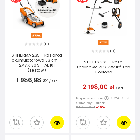
0
(
)
0
(
)
STIHL RMA 235 – kosiarka
akumulatorowa 33 cm +
STIHL FS 235 – kosa
2× AK 30 S + AL 101
spalinowa ZESTAW trójząb
(zestaw)
+ osłona
1 986,98 zł
/
szt.
2 198,00 zł
/
szt.
Najniższa cena:
2 256,99 zł
Cena regularna:
2 599,00 zł
-15%