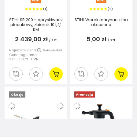
1
2
(
)
(
)
STIHL SR 200 – opryskiwacz
STIHL Worek marynarski na
plecakowy, zbiornik 10 l, 1,1
akcesoria
KM
2 439,00 zł
5,00 zł
/
szt.
/
szt.
Najniższa cena:
2 439,00 zł
Cena regularna:
2 899,00 zł
-16%
Okazja
Promocja