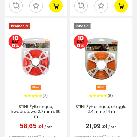
Promocja
Okazja
2
5
(
)
(
)
STIHL Żyłka tnąca,
STIHL Żyłka tnąca, okrągła
kwadratowa 2,7 mm x 65
2,4 mm x 14 m
m
58,65 zł
21,99 zł
/
szt.
/
szt.