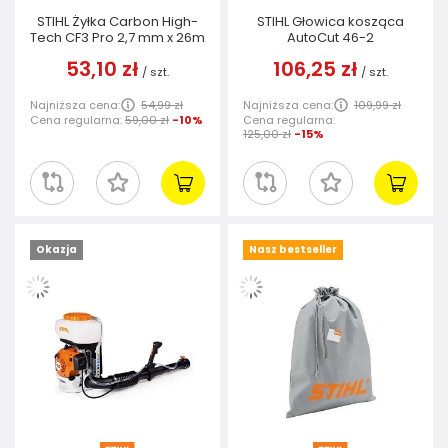
STIHL Żyłka Carbon High-
STIHL Głowica kosząca
Tech CF3 Pro 2,7 mm x 26m
AutoCut 46-2
53,10 zł
106,25 zł
/
szt.
/
szt.
Najniższa cena:
54,99 zł
Najniższa cena:
109,99 zł
Cena regularna:
59,00 zł
-10%
Cena regularna:
125,00 zł
-15%
Okazja
Nasz bestseller