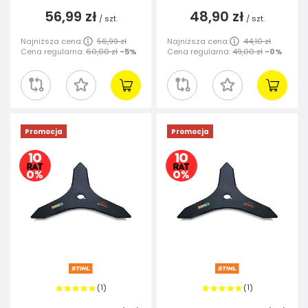
56,99 zł
48,90 zł
/
szt.
/
szt.
Najniższa cena:
56,99 zł
Najniższa cena:
44,10 zł
Cena regularna:
60,00 zł
-5%
Cena regularna:
49,00 zł
-0%
Promocja
Promocja
1
1
(
)
(
)