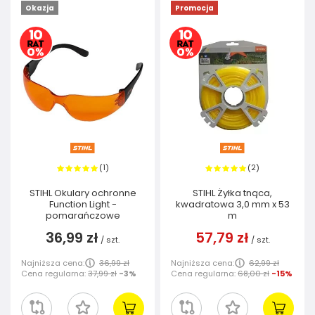
Okazja
Promocja
1
2
(
)
(
)
STIHL Okulary ochronne
STIHL Żyłka tnąca,
Function Light -
kwadratowa 3,0 mm x 53
pomarańczowe
m
36,99 zł
57,79 zł
/
szt.
/
szt.
Najniższa cena:
36,99 zł
Najniższa cena:
62,99 zł
Cena regularna:
37,99 zł
-3%
Cena regularna:
68,00 zł
-15%