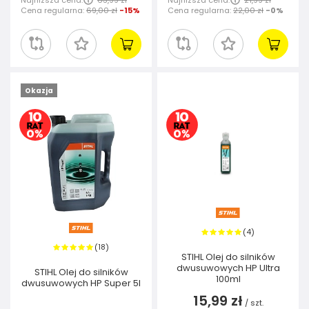
Najniższa cena:
63,99 zł
Najniższa cena:
21,99 zł
Cena regularna:
69,00 zł
-15%
Cena regularna:
22,00 zł
-0%
Okazja
4
(
)
18
(
)
STIHL Olej do silników
dwusuwowych HP Ultra
STIHL Olej do silników
100ml
dwusuwowych HP Super 5l
15,99 zł
/
szt.