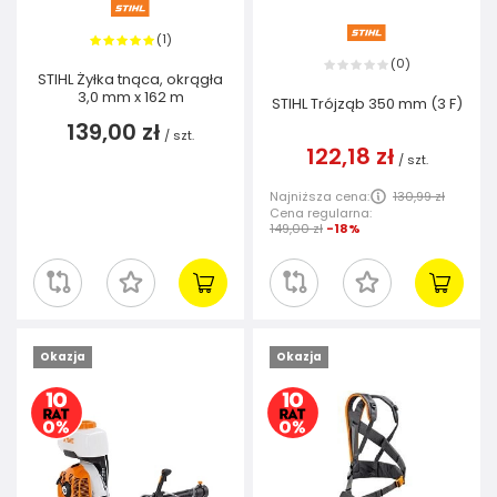
1
(
)
0
(
)
STIHL Żyłka tnąca, okrągła
3,0 mm x 162 m
STIHL Trójząb 350 mm (3 F)
139,00 zł
/
szt.
122,18 zł
/
szt.
Najniższa cena:
130,99 zł
Cena regularna:
149,00 zł
-18%
Okazja
Okazja