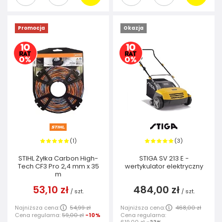
Promocja
Okazja
1
3
(
)
(
)
STIHL Żyłka Carbon High-
STIGA SV 213 E -
Tech CF3 Pro 2,4 mm x 35
wertykulator elektryczny
m
53,10 zł
484,00 zł
/
szt.
/
szt.
Najniższa cena:
54,99 zł
Najniższa cena:
468,00 zł
Cena regularna:
59,00 zł
-10%
Cena regularna: