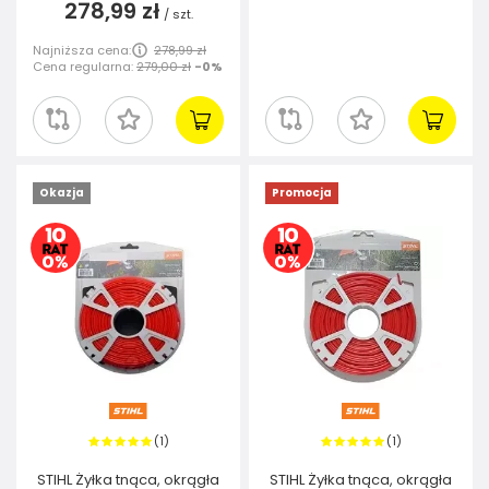
278,99 zł
/
szt.
Najniższa cena:
278,99 zł
Cena regularna:
279,00 zł
-0%
Okazja
Promocja
1
1
(
)
(
)
STIHL Żyłka tnąca, okrągła
STIHL Żyłka tnąca, okrągła