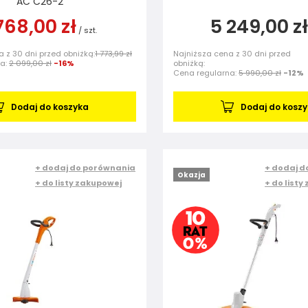
AC C26-2
 768,00 zł
5 249,00 zł
/
szt.
 z 30 dni przed obniżką:
1 773,99 zł
Najniższa cena z 30 dni przed
na:
2 099,00 zł
-16%
obniżką:
Cena regularna:
5 990,00 zł
-12%
Dodaj do koszyka
Dodaj do kosz
+ dodaj do porównania
+ dodaj d
Okazja
+ do listy zakupowej
+ do listy