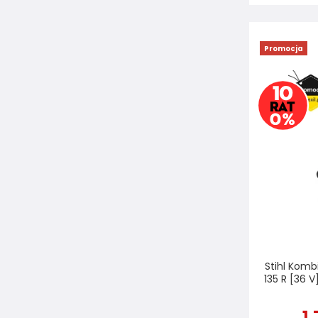
Promocja
Stihl Kom
135 R [36 
1