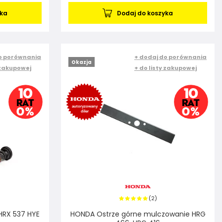
yka
Dodaj do koszyka
o porównania
+ dodaj do porównania
Okazja
 zakupowej
+ do listy zakupowej
2
(
)
HRX 537 HYE
HONDA Ostrze górne mulczowanie HRG