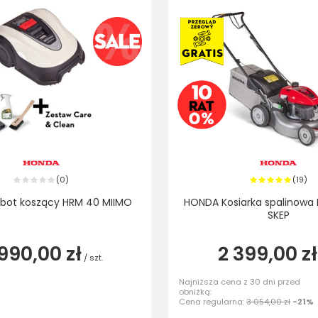
0
19
(
)
(
)
bot koszący HRM 40 MIIMO
HONDA Kosiarka spalinowa
SKEP
990,00 zł
2 399,00 zł
/
szt.
Najniższa cena z 30 dni przed
obniżką:
Cena regularna:
3 054,00 zł
-21%