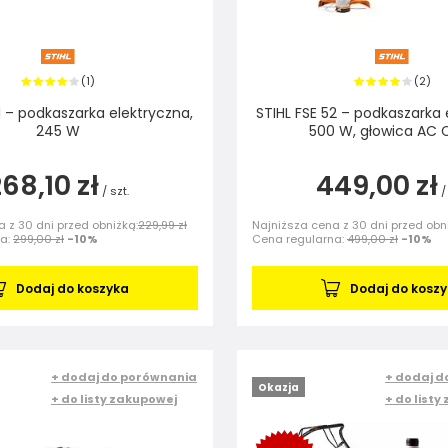
1
2
(
)
(
)
1 – podkaszarka elektryczna,
STIHL FSE 52 – podkaszarka 
245 W
500 W, głowica AC 
68,10 zł
449,00 zł
/
szt.
/
 z 30 dni przed obniżką:
229,99 zł
Najniższa cena z 30 dni przed obn
na:
299,00 zł
-10%
Cena regularna:
499,00 zł
-10%
Dodaj do koszyka
Dodaj do kosz
+ dodaj do porównania
+ dodaj d
Okazja
+ do listy zakupowej
+ do listy