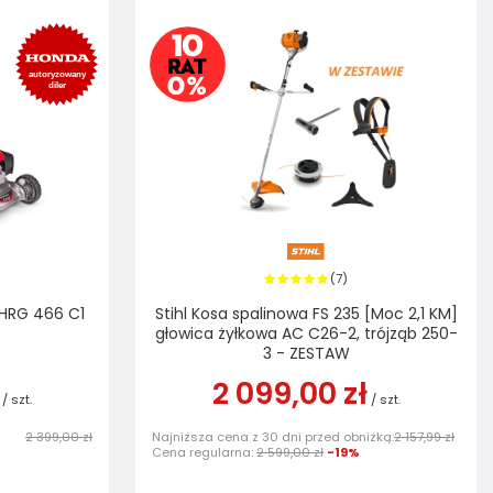
7
(
)
 HRG 466 C1
Stihl Kosa spalinowa FS 235 [Moc 2,1 KM]
głowica żyłkowa AC C26-2, trójząb 250-
3 - ZESTAW
2 099,00 zł
/
szt.
/
szt.
2 399,00 zł
Najniższa cena z 30 dni przed obniżką:
2 157,99 zł
Cena regularna:
2 599,00 zł
-19%