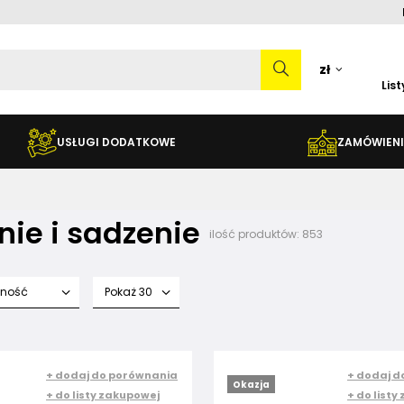
zł
Lis
USŁUGI DODATKOWE
ZAMÓWIENI
nie i sadzenie
ilość produktów:
853
fność
Pokaż 30
+ dodaj do porównania
+ dodaj d
Okazja
+ do listy zakupowej
+ do listy