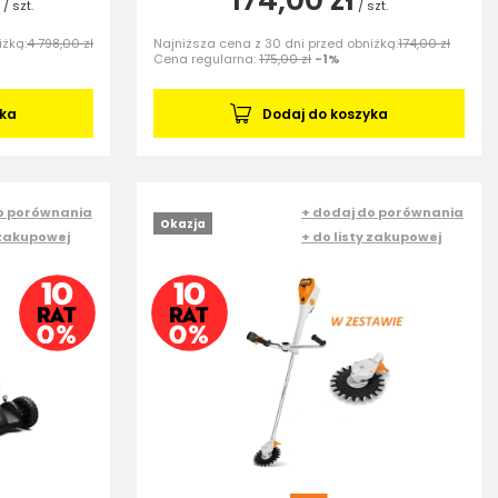
/
szt.
/
szt.
iżką:
4 798,00 zł
Najniższa cena z 30 dni przed obniżką:
174,00 zł
Cena regularna:
175,00 zł
-1%
yka
Dodaj do koszyka
o porównania
+ dodaj do porównania
Okazja
 zakupowej
+ do listy zakupowej