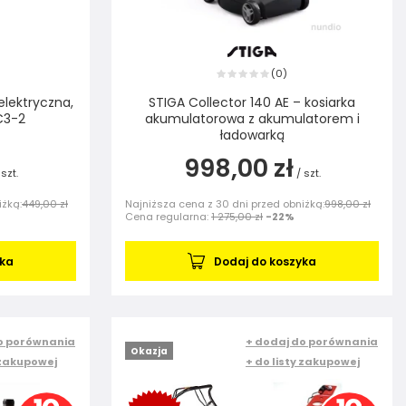
0
(
)
elektryczna,
STIGA Collector 140 AE – kosiarka
C3-2
akumulatorowa z akumulatorem i
ładowarką
998,00 zł
szt.
/
szt.
iżką:
449,00 zł
Najniższa cena z 30 dni przed obniżką:
998,00 zł
Cena regularna:
1 275,00 zł
-22%
yka
Dodaj do koszyka
o porównania
+ dodaj do porównania
Okazja
 zakupowej
+ do listy zakupowej