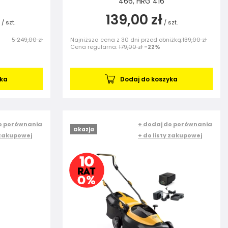
466, HRG 416
139,00 zł
/
szt.
/
szt.
5 249,00 zł
Najniższa cena z 30 dni przed obniżką:
139,00 zł
Cena regularna:
179,00 zł
-22%
yka
Dodaj do koszyka
o porównania
+ dodaj do porównania
Okazja
 zakupowej
+ do listy zakupowej