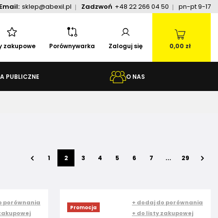
Email:
sklep@abexil.pl
Zadzwoń
+48 22 266 04 50
pn-pt 9-17
ty zakupowe
Porównywarka
Zaloguj się
0,00 zł
A PUBLICZNE
O NAS
1
2
3
4
5
6
7
...
29
o porównania
+ dodaj do porównania
Promocja
 zakupowej
+ do listy zakupowej