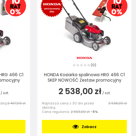
0
(
)
 HRG 466 C1
HONDA Kosiarka spalinowa HRG 466 C1
omocyjny
SKEP NOWOŚĆ Zestaw promocyjny
2 538,00 zł
/
szt.
/
szt.
iżką:
2 497,00 zł
Najniższa cena z 30 dni przed
2 538,00 zł
obniżką:
Cena regularna:
2 659,00 zł
-5%
Zobacz