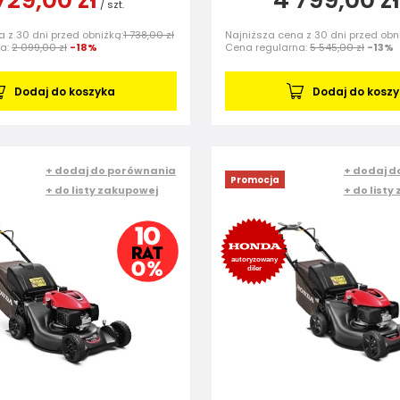
/
szt.
 z 30 dni przed obniżką:
1 738,00 zł
Najniższa cena z 30 dni przed obn
na:
2 099,00 zł
-18%
Cena regularna:
5 545,00 zł
-13%
Dodaj do koszyka
Dodaj do kosz
+ dodaj do porównania
+ dodaj d
Promocja
+ do listy zakupowej
+ do listy