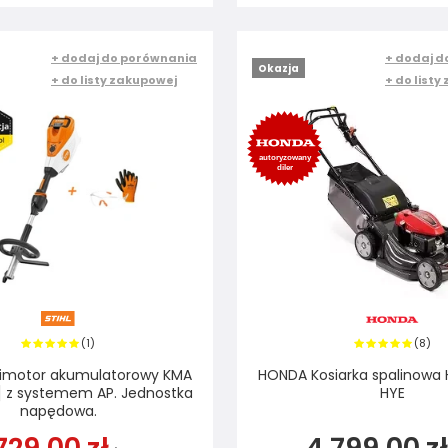
+ dodaj do porównania
+ dodaj d
Okazja
+ do listy zakupowej
+ do listy
1
8
(
)
(
)
bimotor akumulatorowy KMA
HONDA Kosiarka spalinowa
V] z systemem AP. Jednostka
HYE
napędowa.
 729,00 zł
4 799,00 zł