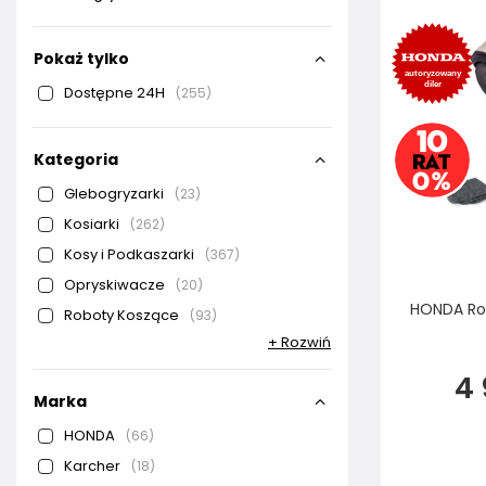
Pokaż tylko
Dostępne 24H
255
Kategoria
Glebogryzarki
23
Kosiarki
262
Kosy i Podkaszarki
367
Opryskiwacze
20
HONDA Ro
Roboty Koszące
93
+ Rozwiń
4 
Marka
HONDA
66
Karcher
18