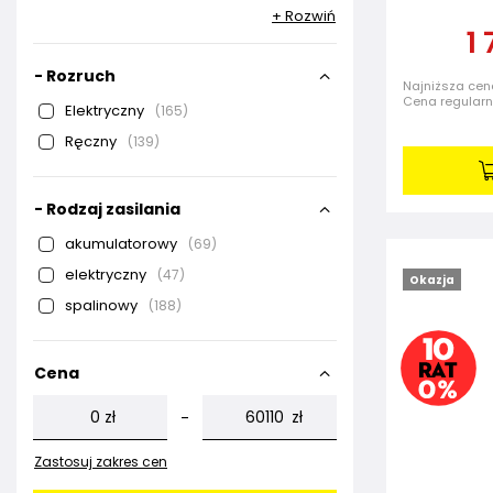
+ Rozwiń
1
- Rozruch
Najniższa cena
Cena regular
Elektryczny
165
Ręczny
139
- Rodzaj zasilania
akumulatorowy
69
elektryczny
47
Okazja
spalinowy
188
Cena
zł
zł
-
Zastosuj zakres cen