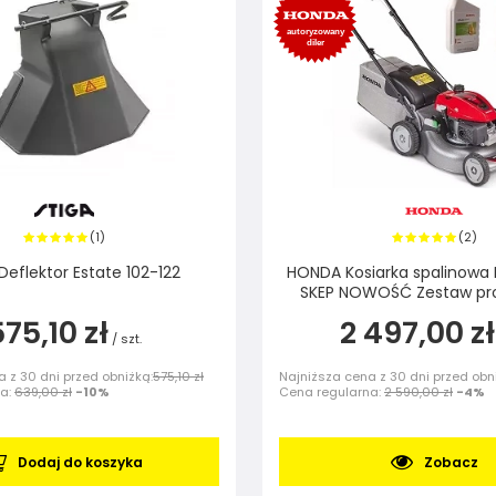
1
2
(
)
(
)
Deflektor Estate 102-122
HONDA Kosiarka spalinowa
SKEP NOWOŚĆ Zestaw pr
575,10 zł
2 497,00 zł
/
szt.
 z 30 dni przed obniżką:
575,10 zł
Najniższa cena z 30 dni przed obn
na:
639,00 zł
-10%
Cena regularna:
2 590,00 zł
-4%
Dodaj do koszyka
Zobacz