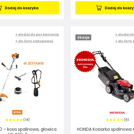
Dodaj do koszyka
Dodaj do kosz
+ dodaj do porównania
+ dodaj d
Okazja
+ do listy zakupowej
+ do listy
14
8
(
)
(
)
20 – kosa spalinowa, głowica
HONDA Kosiarka spalinowa 