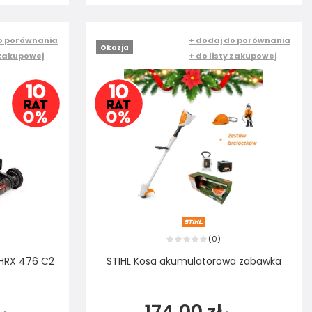
o porównania
+ dodaj do porównania
Okazja
 zakupowej
+ do listy zakupowej
0
(
)
 HRX 476 C2
STIHL Kosa akumulatorowa zabawka
174,00 zł