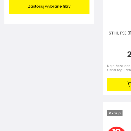
Zastosuj wybrane filtry
STIHL FSE 3
2
Najniższa cena
Cena regular
Okazja