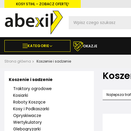
KOSY STIHL – ZOBACZ OFERTĘ!
KATEGORIE
OKAZJE
Strona główna
Koszenie i sadzenie
Kosze
Koszenie i sadzenie
Traktory ogrodowe
Najlepsza tra
Kosiarki
Roboty Koszące
Kosy i Podkaszarki
Opryskiwacze
Wertykulatory
Glebogryzarki