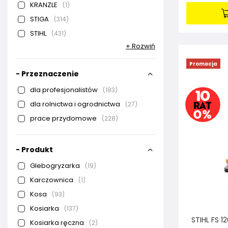
KRANZLE
1
STIGA
314
STIHL
431
+ Rozwiń
Promocja
- Przeznaczenie
dla profesjonalistów
183
dla rolnictwa i ogrodnictwa
27
prace przydomowe
228
- Produkt
Glebogryzarka
19
Karczownica
1
Kosa
93
Kosiarka
137
STIHL FS 1
Kosiarka ręczna
2