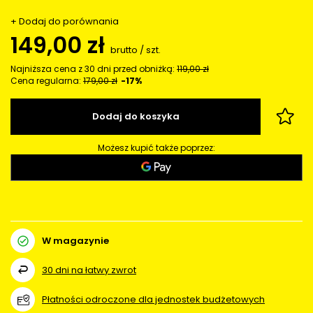
+ Dodaj do porównania
149,00 zł
brutto
/
szt.
Najniższa cena z 30 dni przed obniżką:
119,00 zł
Cena regularna:
179,00 zł
-17%
Dodaj do koszyka
Możesz kupić także poprzez:
W magazynie
30
dni na łatwy zwrot
Płatności odroczone dla jednostek budżetowych