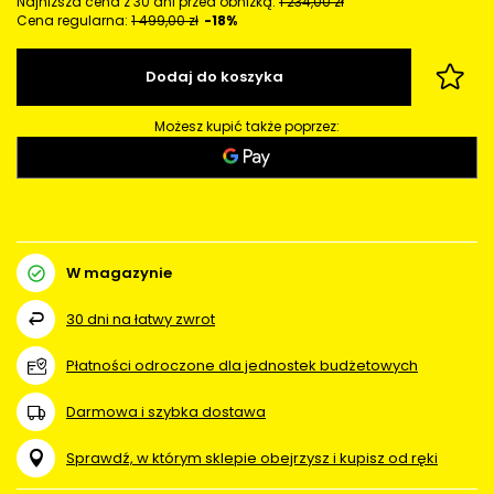
Najniższa cena z 30 dni przed obniżką:
1 234,00 zł
Cena regularna:
1 499,00 zł
-18%
Dodaj do koszyka
Możesz kupić także poprzez:
W magazynie
30
dni na łatwy zwrot
Płatności odroczone dla jednostek budżetowych
Darmowa i szybka dostawa
Sprawdź, w którym sklepie obejrzysz i kupisz od ręki