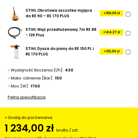
STIHL Obrotowa szczotka myjąca
+199,00 zł
do RE 90 – RE 170 PLUS
STIHL Wąż przedłużeniowy 7m RE 88
+144,27 zł
- 129 Plus
STIHL Dysza do piany do RE 150 PL i
+133,00 zł
RE 170 PLUS
- Wydajność tłoczenia [l/h]
430
- Maks. ciśnienie [Bar]
150
- Moc [W]
1700
Pełna specyfikacja
+ Dodaj do porównania
1 234,00 zł
brutto
/
szt.