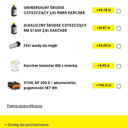
UNIWERSALNY ŚRODEK
+49,78 zł
CZYSZCZĄCY 2,5L RM55 KARCHER
ALKALICZNY ŚRODEK CZYSZCZĄCY
+61,87 zł
RM 31 ASF 2,5L KARCHER
Filtr wody do myjki
+49,00 zł
Karcher kanister RM z miarką
+9,90 zł
STIHL AP 200 S - akumulator,
+799,21 zł
pojemność 187 Wh
Pełna specyfikacja
+ Dodaj do porównania