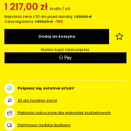
1 217,00 zł
brutto
/
szt.
Najniższa cena z 30 dni przed obniżką:
1 299,00 zł
Cena regularna:
1 499,00 zł
-19%
Dodaj do koszyka
Możesz kupić także poprzez:
Pośpiesz się, ostatnie sztuki!
30
dni na łatwy zwrot
Płatności odroczone dla jednostek budżetowych
Darmowa i szybka dostawa