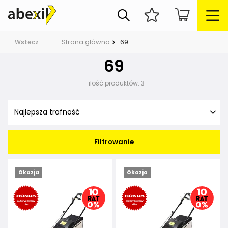
Strona główna
69
Wstecz
69
ilość produktów:
3
Najlepsza trafność
Filtrowanie
Okazja
Okazja