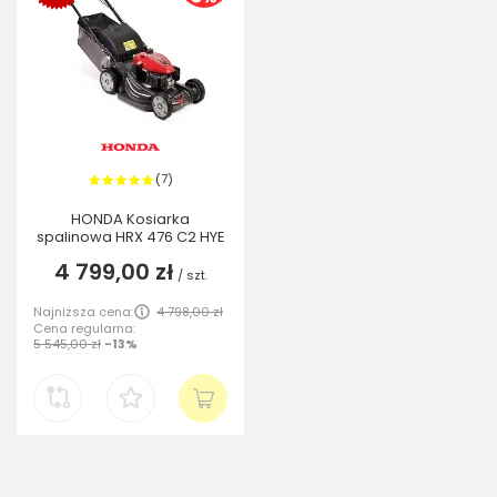
7
(
)
HONDA Kosiarka
spalinowa HRX 476 C2 HYE
4 799,00 zł
/
szt.
Najniższa cena:
4 798,00 zł
Cena regularna:
5 545,00 zł
-13%