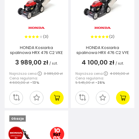
3
2
(
)
(
)
HONDA Kosiarka
HONDA Kosiarka
spalinowa HRX 476 C2 VKE
spalinowa HRX 476 C2 VYE
3 989,00 zł
4 100,00 zł
/
szt.
/
szt.
Najniższa cena:
3 989,00 zł
Najniższa cena:
4 099,00 zł
Cena regularna:
Cena regularna:
4 600,00 zł
-13%
5 545,00 zł
-26%
Okazja