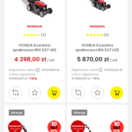
3
2
(
)
(
)
HONDA Kosiarka
HONDA Kosiarka
spalinowa HRX 537 VKE
spalinowa HRX 537 HZE
4 298,00 zł
5 870,00 zł
/
szt.
/
szt.
Najniższa cena:
4 374,00 zł
Najniższa cena:
5 870,00 zł
Cena regularna:
Cena regularna:
4 990,00 zł
-14%
6 980,00 zł
-16%
Okazja
Okazja