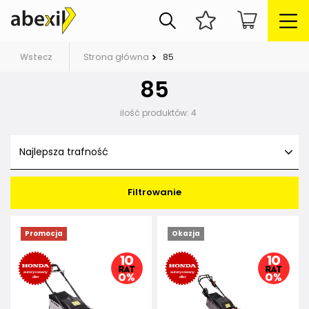
Strona główna
85
Wstecz
85
ilość produktów:
4
Najlepsza trafność
Filtrowanie
Promocja
Okazja