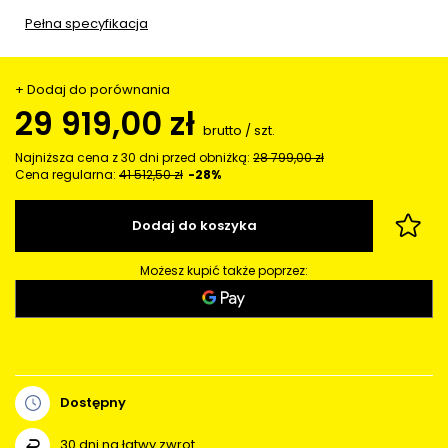
Pełna specyfikacja
+ Dodaj do porównania
29 919,00 zł
brutto
/
szt.
Najniższa cena z 30 dni przed obniżką:
28 799,00 zł
Cena regularna:
41 512,50 zł
-28%
Dodaj do koszyka
Możesz kupić także poprzez:
Dostępny
30
dni na łatwy zwrot