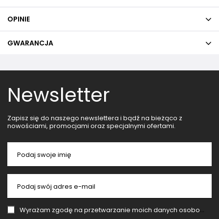
OPINIE
GWARANCJA
Newsletter
Zapisz się do naszego newslettera i bądź na bieżąco z
nowościami, promocjami oraz specjalnymi ofertami.
Podaj swoje imię
Podaj swój adres e-mail
Wyrażam zgodę na przetwarzanie moich danych osobowych (adres e-mail) na potrzeby wysyłki newslettera z informacją handlową (marketing). Więcej w