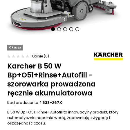
Okazja
Opinie (0)
Karcher B 50 W
Bp+O51+Rinse+Autofill -
szorowarka prowadzona
ręcznie akumulatorowa
Kod producenta:
1.533-267.0
B 50 W Bp+O51+Rinse+Autofill to innowacyjny produkt, który
automatycznie napełnia wodą, zapewniając wygodę i
oszczędność czasu.