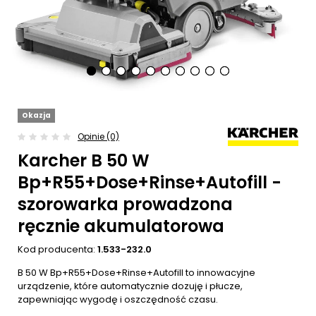
Okazja
Opinie (0)
Karcher B 50 W
Bp+R55+Dose+Rinse+Autofill -
szorowarka prowadzona
ręcznie akumulatorowa
Kod producenta:
1.533-232.0
B 50 W Bp+R55+Dose+Rinse+Autofill to innowacyjne
urządzenie, które automatycznie dozuję i płucze,
zapewniając wygodę i oszczędność czasu.