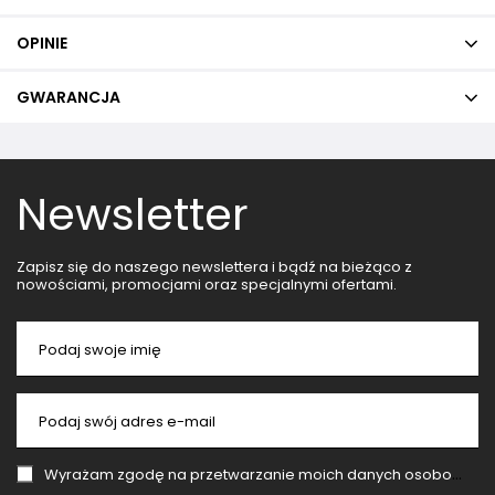
OPINIE
GWARANCJA
Newsletter
Zapisz się do naszego newslettera i bądź na bieżąco z
nowościami, promocjami oraz specjalnymi ofertami.
Podaj swoje imię
Podaj swój adres e-mail
Wyrażam zgodę na przetwarzanie moich danych osobowych (adres e-mail) na potrzeby wysyłki newslettera z informacją handlową (marketing). Więcej w