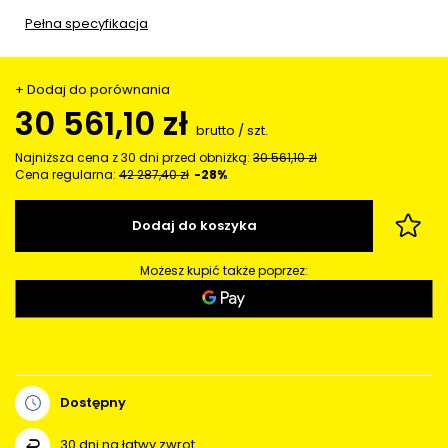
Pełna specyfikacja
+ Dodaj do porównania
30 561,10 zł
brutto
/
szt.
Najniższa cena z 30 dni przed obniżką:
30 561,10 zł
Cena regularna:
42 287,40 zł
-28%
Dodaj do koszyka
Możesz kupić także poprzez:
Dostępny
30
dni na łatwy zwrot