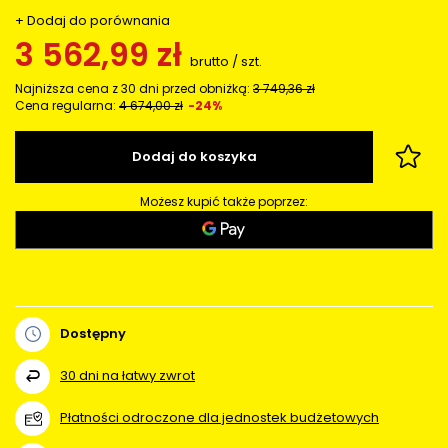
+ Dodaj do porównania
3 562,99 zł
brutto
/
szt.
Najniższa cena z 30 dni przed obniżką:
3 749,36 zł
Cena regularna:
4 674,00 zł
-24%
Dodaj do koszyka
Możesz kupić także poprzez:
Dostępny
30
dni na łatwy zwrot
Płatności odroczone dla jednostek budżetowych