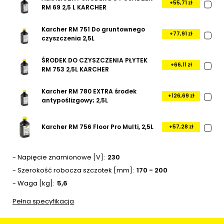
+55,71 zł
RM 69 2,5 L KARCHER
Karcher RM 751 Do gruntownego
+77,91 zł
czyszczenia 2,5L
ŚRODEK DO CZYSZCZENIA PŁYTEK
+66,11 zł
RM 753 2,5L KARCHER
Karcher RM 780 EXTRA środek
+126,69 zł
antypoślizgowy; 2,5L
Karcher RM 756 Floor Pro Multi, 2,5L
+57,28 zł
- Napięcie znamionowe ­[V]
230
- Szerokość robocza szczotek [mm]
170 - 200
- Waga [kg]
5,6
Pełna specyfikacja