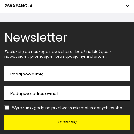
GWARANCJA
Newsletter
Zapisz się do naszego newslettera i bądź na bieżąco z
nowościami, promocjami oraz specjalnymi ofertami.
Podaj swoje imię
Podaj swój adres e-mail
Wyrażam zgodę na przetwarzanie moich danych osobowych (adres e-mail) na potrzeby wysyłki newslettera z informacją handlową (marketing). Więcej w
Zapisz się