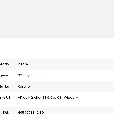
ferty:
28274
gowa:
32 287,50 zł
/
szt.
arka:
Karcher
nie UE
Alfred Kärcher SE & Co. KG
Więcej
EAN:
4054278842189