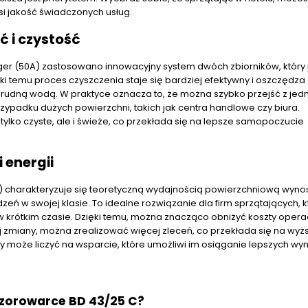
i jakość świadczonych usług.
 i czystość
rger (50A) zastosowano innowacyjny system dwóch zbiorników, któr
i temu proces czyszczenia staje się bardziej efektywny i oszczędza 
brudną wodą. W praktyce oznacza to, że można szybko przejść z je
zypadku dużych powierzchni, takich jak centra handlowe czy biura.
ylko czyste, ale i świeże, co przekłada się na lepsze samopoczucie
 energii
0A) charakteryzuje się teoretyczną wydajnością powierzchniową wyn
zeń w swojej klasie. To idealne rozwiązanie dla firm sprzątających, k
w krótkim czasie. Dzięki temu, można znacząco obniżyć koszty opera
j zmiany, można zrealizować więcej zleceń, co przekłada się na wyż
 może liczyć na wsparcie, które umożliwi im osiąganie lepszych wyn
zorowarce BD 43/25 C?