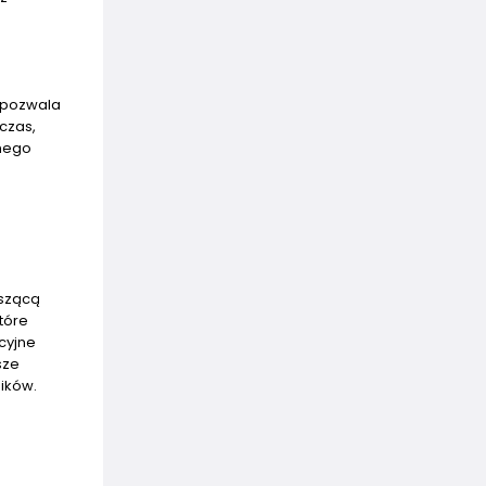
y pozwala
czas,
dnego
oszącą
tóre
cyjne
sze
ików.