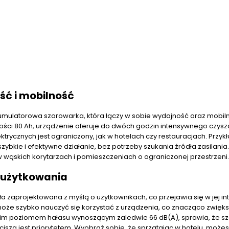
ć i mobilność
akumulatorowa szorowarka, która łączy w sobie wydajność oraz mobil
ści 80 Ah, urządzenie oferuje do dwóch godzin intensywnego czysz
ktrycznych jest ograniczony, jak w hotelach czy restauracjach. Przy
kie i efektywne działanie, bez potrzeby szukania źródła zasilania.
 wąskich korytarzach i pomieszczeniach o ograniczonej przestrzeni.
t użytkowania
ła zaprojektowana z myślą o użytkownikach, co przejawia się w jej in
może szybko nauczyć się korzystać z urządzenia, co znacząco zwięk
skim poziomem hałasu wynoszącym zaledwie 66 dB(A), sprawia, że s
cisza jest priorytetem. Wyobraź sobie, że sprzątając w hotelu, może