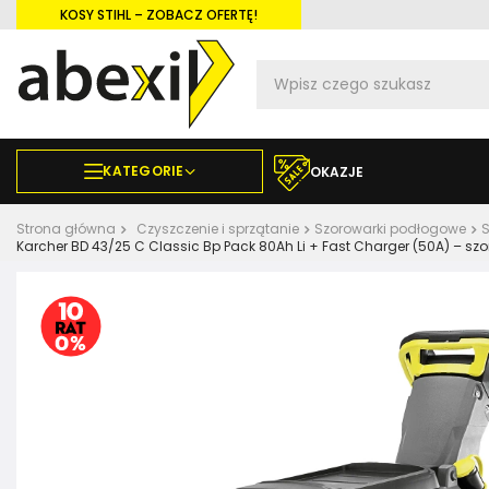
KOSY STIHL – ZOBACZ OFERTĘ!
KATEGORIE
OKAZJE
Strona główna
Czyszczenie i sprzątanie
Szorowarki podłogowe
S
Karcher BD 43/25 C Classic Bp Pack 80Ah Li + Fast Charger (50A) –