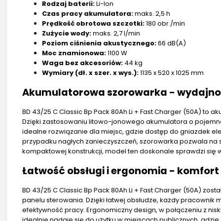
Rodzaj baterii:
Li-Ion
Czas pracy akumulatora:
maks. 2,5 h
Prędkość obrotowa szczotki:
180 obr./min
Zużycie wody:
maks. 2,7 l/min
Poziom ciśnienia akustycznego:
66 dB(A)
Moc znamionowa:
1100 W
Waga bez akcesoriów:
44 kg
Wymiary (dł. x szer. x wys.):
1135 x 520 x 1025 mm
Akumulatorowa szorowarka - wydajnoś
BD 43/25 C Classic Bp Pack 80Ah Li + Fast Charger (50A) to 
Dzięki zastosowaniu litowo-jonowego akumulatora o pojemno
idealne rozwiązanie dla miejsc, gdzie dostęp do gniazdek ele
przypadku nagłych zanieczyszczeń, szorowarka pozwala na szyb
kompaktowej konstrukcji, model ten doskonale sprawdzi się w
Łatwość obsługi i ergonomia - komfor
BD 43/25 C Classic Bp Pack 80Ah Li + Fast Charger (50A) zosta
panelu sterowania. Dzięki łatwej obsłudze, każdy pracownik 
efektywność pracy. Ergonomiczny design, w połączeniu z ni
idealnie nadaje się do użytku w miejscach publicznych, gdzie 