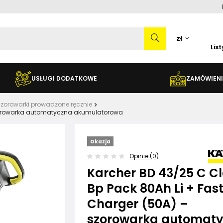
zł
Lis
USŁUGI DODATKOWE
ZAMÓWIENI
zorowarki prowadzone ręcznie
 szorowarka automatyczna akumulatorowa
Okazja
Opinie (0)
Karcher BD 43/25 C Cl
Bp Pack 80Ah Li + Fas
Charger (50A) –
szorowarka automat