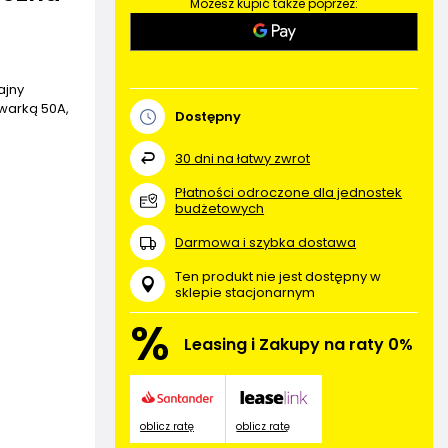
Możesz kupić także poprzez:
ajny
warką 50A,
Dostępny
30
dni na łatwy zwrot
Płatności odroczone dla jednostek
budżetowych
Darmowa i szybka dostawa
Ten produkt nie jest dostępny w
sklepie stacjonarnym
%
Leasing i Zakupy na raty 0%
oblicz ratę
oblicz ratę