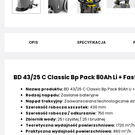
OPIS
SPECYFIKACJA
BD 43/25 C Classic Bp Pack 80Ah Li + Fa
Nazwa produktu:
BD 43/25 C Classic Bp Pack 80Ah Li 
Rodzaj napędu:
Zasilanie bateryjne
Napęd trakcyjny:
Zaawansowana technologicznie dzi
Szerokość robocza szczotek:
430 mm
Szerokość robocza / odkurzanie:
750 mm
Zbiornik wody:
25 l czystej / 25 l brudnej
Teoretyczna wydajność powierzchniowa:
1720 m²/h
Praktyczna wydajność powierzchniowa:
860 m²/h