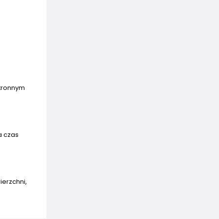
stronnym
a czas
erzchni,