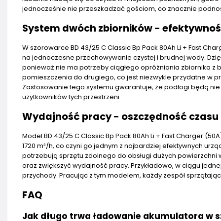
jednocześnie nie przeszkadzać gościom, co znacznie podnos
System dwóch zbiorników - efektywność
W szorowarce BD 43/25 C Classic Bp Pack 80Ah Li + Fast Cha
na jednoczesne przechowywanie czystej i brudnej wody. Dzięk
ponieważ nie ma potrzeby ciągłego opróżniania zbiornika z 
pomieszczenia do drugiego, co jest niezwykle przydatne w pr
Zastosowanie tego systemu gwarantuje, że podłogi będą nie t
użytkowników tych przestrzeni.
Wydajność pracy - oszczędność czasu i
Model BD 43/25 C Classic Bp Pack 80Ah Li + Fast Charger (5
1720 m²/h, co czyni go jednym z najbardziej efektywnych urząd
potrzebują sprzętu zdolnego do obsługi dużych powierzchni 
oraz zwiększyć wydajność pracy. Przykładowo, w ciągu jedne
przychody. Pracując z tym modelem, każdy zespół sprzątający
FAQ
Jak długo trwa ładowanie akumulatora w s