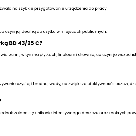
zwala na szybkie przygotowanie urządzenia do pracy.
co czyni ją idealną do użytku w miejscach publicznych.
rką BD 43/25 C?
erzchni, w tym na płytkach, linoleum i drewnie, co czyni je wszech
anie czystej i brudnej wody, co zwiększa efektywność i oszczędz
?
jednak zaleca się unikanie intensywnego deszczu oraz mokrych powi