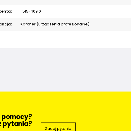
centa:
1.515-409.0
ncja:
Karcher (urządzenia profesjonalne)
z pomocy?
 pytania?
Zadaj pytanie