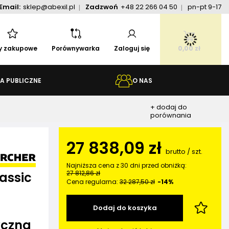
Email:
sklep@abexil.pl
Zadzwoń
+48 22 266 04 50
pn-pt 9-17
ty zakupowe
Porównywarka
Zaloguj się
0,00 zł
A PUBLICZNE
O NAS
+ dodaj do
porównania
27 838,09 zł
brutto
/
szt.
Najniższa cena z 30 dni przed obniżką:
27 812,86 zł
assic
Cena regularna:
32 287,50 zł
-14%
t
Dodaj do koszyka
yczna