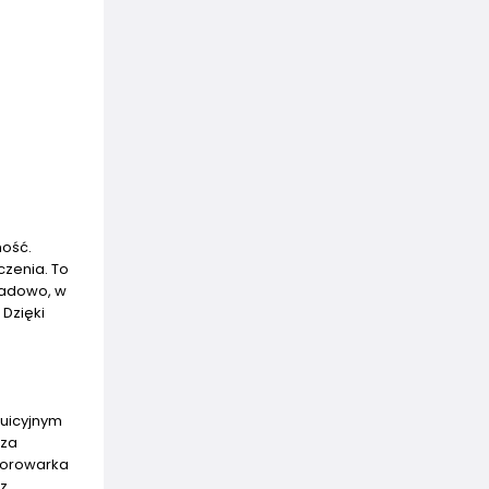
ność.
czenia. To
kładowo, w
 Dzięki
tuicyjnym
sza
zorowarka
sz