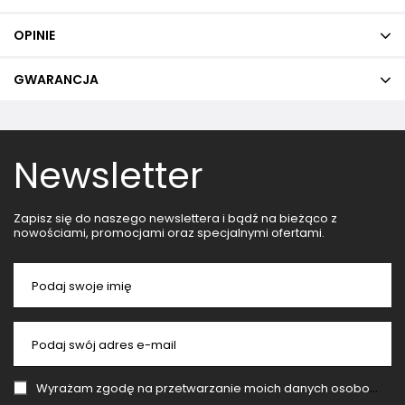
OPINIE
GWARANCJA
Newsletter
Zapisz się do naszego newslettera i bądź na bieżąco z
nowościami, promocjami oraz specjalnymi ofertami.
Podaj swoje imię
Podaj swój adres e-mail
Wyrażam zgodę na przetwarzanie moich danych osobowych (adres e-mail) na potrzeby wysyłki newslettera z informacją handlową (marketing). Więcej w