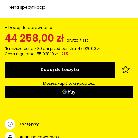
Pełna specyfikacja
+ Dodaj do porównania
44 258,00 zł
brutto
/
szt.
Najniższa cena z 30 dni przed obniżką:
47 026,00 zł
Cena regularna:
55 928,10 zł
-21%
Dodaj do koszyka
Możesz kupić także poprzez:
Dostępny
30
dni na łatwy zwrot