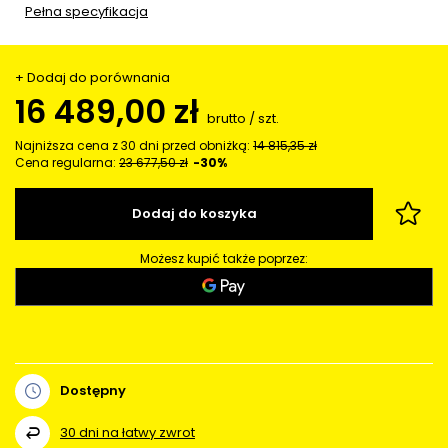
Pełna specyfikacja
+ Dodaj do porównania
16 489,00 zł
brutto
/
szt.
Najniższa cena z 30 dni przed obniżką:
14 815,35 zł
Cena regularna:
23 677,50 zł
-30%
Dodaj do koszyka
Możesz kupić także poprzez:
Dostępny
30
dni na łatwy zwrot