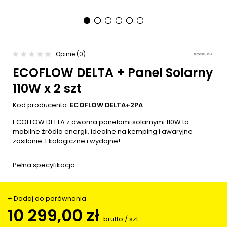
Opinie (0)
ECOFLOW DELTA + Panel Solarny
110W x 2 szt
Kod producenta:
ECOFLOW DELTA+2PA
ECOFLOW DELTA z dwoma panelami solarnymi 110W to
mobilne źródło energii, idealne na kemping i awaryjne
zasilanie. Ekologiczne i wydajne!
Pełna specyfikacja
+ Dodaj do porównania
10 299,00 zł
brutto
/
szt.