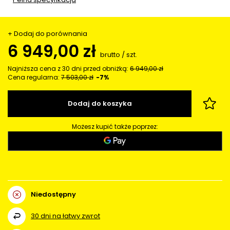
+ Dodaj do porównania
6 949,00 zł
brutto
/
szt.
Najniższa cena z 30 dni przed obniżką:
6 949,00 zł
Cena regularna:
7 503,00 zł
-7%
Dodaj do koszyka
Możesz kupić także poprzez:
Niedostępny
30
dni na łatwy zwrot