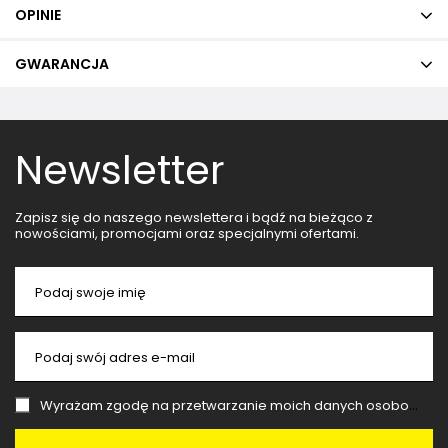
OPINIE
GWARANCJA
Newsletter
Zapisz się do naszego newslettera i bądź na bieżąco z
nowościami, promocjami oraz specjalnymi ofertami.
Podaj swoje imię
Podaj swój adres e-mail
Wyrażam zgodę na przetwarzanie moich danych osobowych (adres e-mail) na potrzeby wysyłki newslettera z informacją handlową (marketing). Więcej w