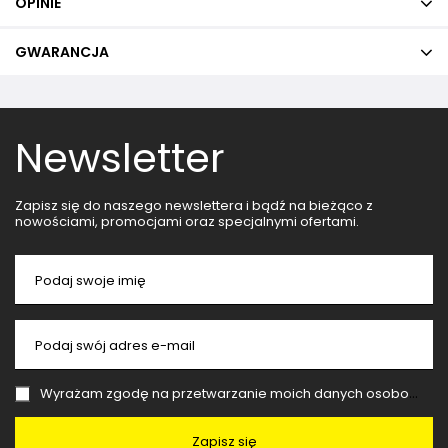
OPINIE
GWARANCJA
Newsletter
Zapisz się do naszego newslettera i bądź na bieżąco z
nowościami, promocjami oraz specjalnymi ofertami.
Podaj swoje imię
Podaj swój adres e-mail
Wyrażam zgodę na przetwarzanie moich danych osobowych (adres e-mail) na potrzeby wysyłki newslettera z informacją handlową (marketing). Więcej w
Zapisz się