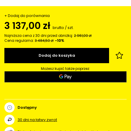
+ Dodaj do porównania
3 137,00 zł
brutto
/
szt.
Najniższa cena z 30 dni przed obniżką:
2 961,00 zł
Cena regularna:
3 484,50 zł
-10%
Dodaj do koszyka
Możesz kupić także poprzez:
Dostępny
30
dni na łatwy zwrot