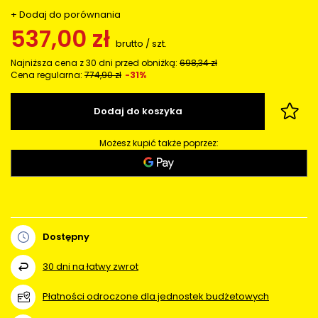
+ Dodaj do porównania
537,00 zł
brutto
/
szt.
Najniższa cena z 30 dni przed obniżką:
698,34 zł
Cena regularna:
774,90 zł
-31%
Dodaj do koszyka
Możesz kupić także poprzez:
Dostępny
30
dni na łatwy zwrot
Płatności odroczone dla jednostek budżetowych