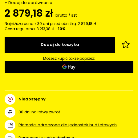
+ Dodaj do porównania
2 879,18 zł
brutto
/
szt.
Najniższa cena z 30 dni przed obniżką:
2 879,18 zł
Cena regularna:
3 213,38 zł
-10%
Dodaj do koszyka
Możesz kupić także poprzez:
Niedostępny
30
dni na łatwy zwrot
Płatności odroczone dla jednostek budżetowych
Darmowa i szybka dostawa