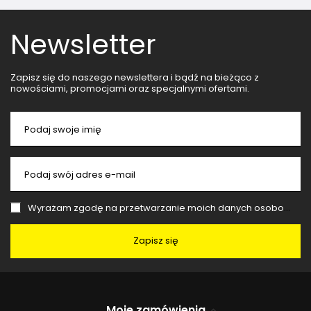
Newsletter
Zapisz się do naszego newslettera i bądź na bieżąco z
nowościami, promocjami oraz specjalnymi ofertami.
Podaj swoje imię
Podaj swój adres e-mail
Wyrażam zgodę na przetwarzanie moich danych osobowych (adres e-mail) na potrzeby wysyłki newslettera z informacją handlową (marketing). Więcej w
Zapisz się
Moje zamówienia