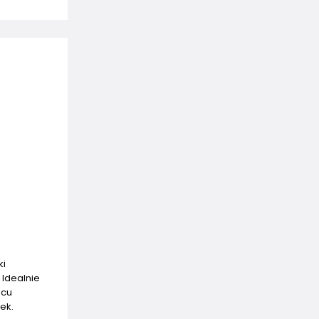
ki
 Idealnie
acu
ek.