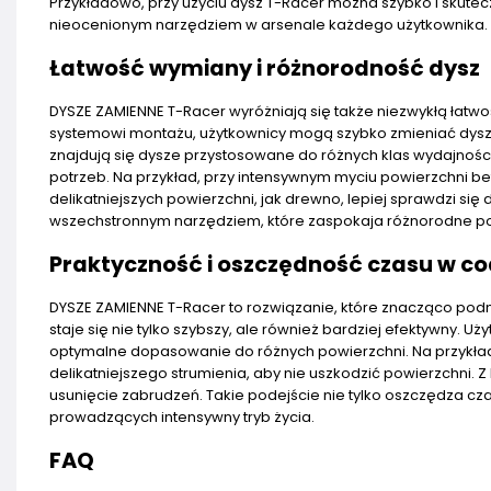
Przykładowo, przy użyciu dysz T-Racer można szybko i skutec
nieocenionym narzędziem w arsenale każdego użytkownika.
Łatwość wymiany i różnorodność dysz
DYSZE ZAMIENNE T-Racer wyróżniają się także niezwykłą łatwo
systemowi montażu, użytkownicy mogą szybko zmieniać dysz
znajdują się dysze przystosowane do różnych klas wydajnośc
potrzeb. Na przykład, przy intensywnym myciu powierzchni 
delikatniejszych powierzchni, jak drewno, lepiej sprawdzi się 
wszechstronnym narzędziem, które zaspokaja różnorodne po
Praktyczność i oszczędność czasu w c
DYSZE ZAMIENNE T-Racer to rozwiązanie, które znacząco podn
staje się nie tylko szybszy, ale również bardziej efektywny. 
optymalne dopasowanie do różnych powierzchni. Na przykła
delikatniejszego strumienia, aby nie uszkodzić powierzchni. 
usunięcie zabrudzeń. Takie podejście nie tylko oszczędza cza
prowadzących intensywny tryb życia.
FAQ