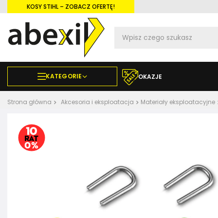
KOSY STIHL – ZOBACZ OFERTĘ!
KATEGORIE
OKAZJE
Strona główna
Akcesoria i eksploatacja
Materiały eksploatacyjne