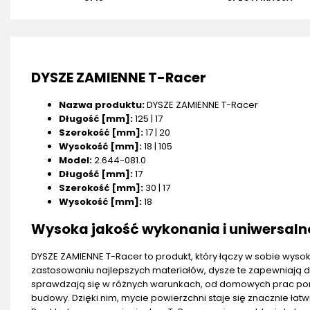
DYSZE ZAMIENNE T-Racer
Nazwa produktu:
DYSZE ZAMIENNE T-Racer
Długość [mm]:
125 | 17
Szerokość [mm]:
17 | 20
Wysokość [mm]:
18 | 105
Model:
2.644-081.0
Długość [mm]:
17
Szerokość [mm]:
30 | 17
Wysokość [mm]:
18
Wysoka jakość wykonania i uniwersal
DYSZE ZAMIENNE T-Racer to produkt, który łączy w sobie wyso
zastosowaniu najlepszych materiałów, dysze te zapewniają 
sprawdzają się w różnych warunkach, od domowych prac po
budowy. Dzięki nim, mycie powierzchni staje się znacznie łatw