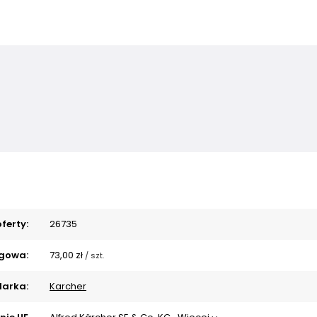
ferty:
26735
gowa:
73,00 zł
/
szt.
arka:
Karcher