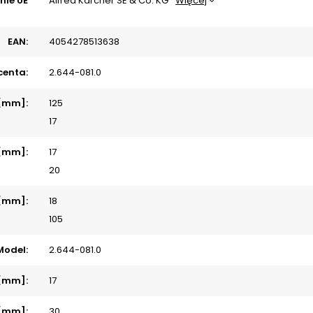
nie UE
Alfred Kärcher SE & Co. KG
Więcej
EAN:
4054278513638
centa:
2.644-081.0
 [mm]:
125
17
 [mm]:
17
20
 [mm]:
18
105
Model:
2.644-081.0
[mm]:
17
 [mm]:
30