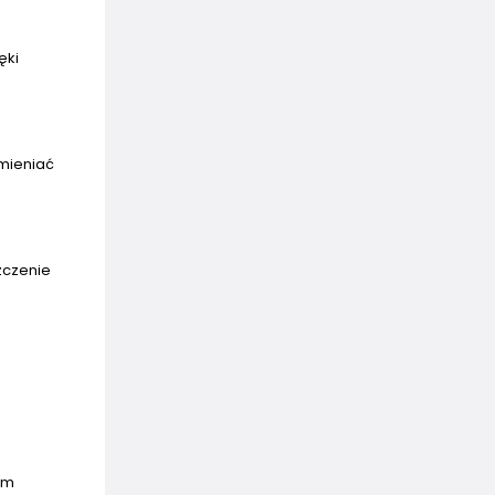
ęki
zmieniać
zczenie
ym