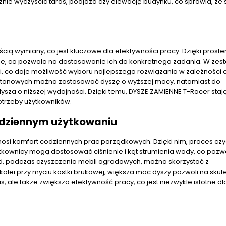
znie wyczyścić taras, podjazd czy elewację budynku, co sprawia, że
ścią wymiany, co jest kluczowe dla efektywności pracy. Dzięki prost
e, co pozwala na dostosowanie ich do konkretnego zadania. W zes
i, co daje możliwość wyboru najlepszego rozwiązania w zależności 
betonowych można zastosować dyszę o wyższej mocy, natomiast do
dysza o niższej wydajności. Dzięki temu, DYSZE ZAMIENNE T-Racer stają
trzeby użytkowników.
odziennym użytkowaniu
osi komfort codziennych prac porządkowych. Dzięki nim, proces cz
Użytkownicy mogą dostosować ciśnienie i kąt strumienia wody, co pozw
d, podczas czyszczenia mebli ogrodowych, można skorzystać z
Z kolei przy myciu kostki brukowej, większa moc dyszy pozwoli na sku
s, ale także zwiększa efektywność pracy, co jest niezwykle istotne d