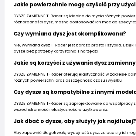
Jakie powierzchnie mogę czyścić przy użyc
DYSZE ZAMIENNE T-Racer są idealne do mycia różnych powierz
różnorodności dysz, można dostosować ich moc do specyficz
Czy wymiana dysz jest skomplikowana?
Nie, wymiana dysz T-Racer jest bardzo prosta i szybka. Dzię
dysze bez potrzeby korzystania z narzędzi.
Jakie są korzyści z używania dysz zamienn
DYSZE ZAMIENNE T-Racer oferują elastyczność w zakresie dost
różnych powierzchni oraz oszczędność czasu i wysiłku.
Czy dysze są kompatybilne z innymi model
DYSZE ZAMIENNE T-Racer są zaprojektowane do współpracy z pr
wszechstronność i elastyczność w użytkowaniu.
Jak dbać o dysze, aby służyły jak najdłużej?
Aby zapewnić długotrwałą wydajność dysz, zaleca się ich r