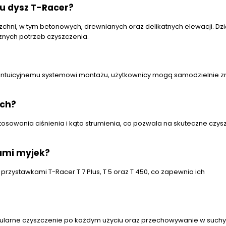
iu dysz T-Racer?
chni, w tym betonowych, drewnianych oraz delikatnych elewacji. Dzi
nych potrzeb czyszczenia.
ki intuicyjnemu systemowi montażu, użytkownicy mogą samodzielnie 
ych?
osowania ciśnienia i kąta strumienia, co pozwala na skuteczne czys
ami myjek?
zystawkami T-Racer T 7 Plus, T 5 oraz T 450, co zapewnia ich
egularne czyszczenie po każdym użyciu oraz przechowywanie w such