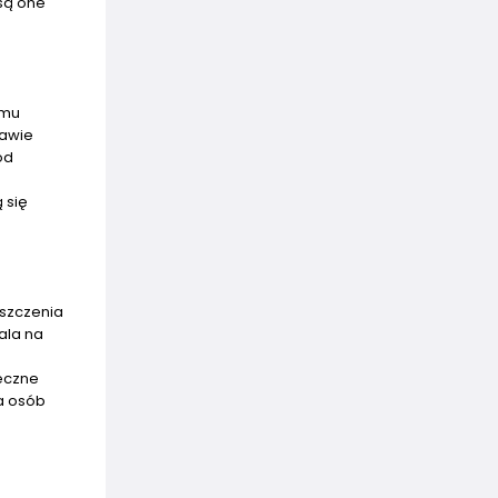
 są one
emu
tawie
od
 się
yszczenia
ala na
teczne
la osób