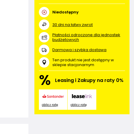
Niedostępny
30
dni na łatwy zwrot
Płatności odroczone dla jednostek
budżetowych
Darmowa i szybka dostawa
Ten produkt nie jest dostępny w
sklepie stacjonarnym
%
Leasing i Zakupy na raty 0%
oblicz ratę
oblicz ratę