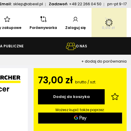
Email:
sklep@abexil.pl
Zadzwoń
+48 22 266 04 50
pn-pt 9-17
ty zakupowe
Porównywarka
Zaloguj się
0,00 zł
A PUBLICZNE
O NAS
+ dodaj do porównania
73,00 zł
brutto
/
szt.
cer
Dodaj do koszyka
Możesz kupić także poprzez: