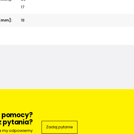
17
[mm]:
18
z pomocy?
 pytania?
Zadaj pytanie
 a my odpowiemy