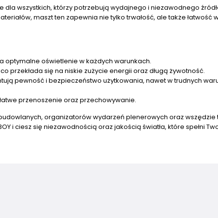
e dla wszystkich, którzy potrzebują wydajnego i niezawodnego źródł
ateriałów, maszt ten zapewnia nie tylko trwałość, ale także łatwość
a optymalne oświetlenie w każdych warunkach.
o przekłada się na niskie zużycie energii oraz długą żywotność.
ją pewność i bezpieczeństwo użytkowania, nawet w trudnych war
 łatwe przenoszenie oraz przechowywanie.
m budowlanych, organizatorów wydarzeń plenerowych oraz wszędzie 
OY i ciesz się niezawodnością oraz jakością światła, które spełni Tw