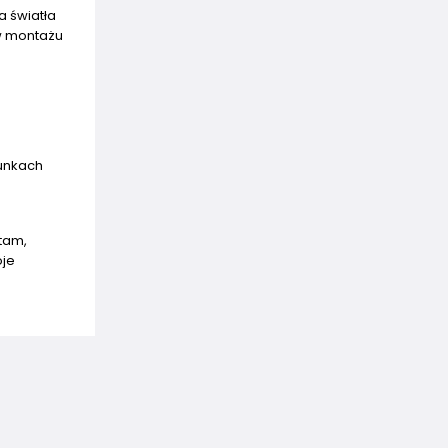
a światła
 w montażu
unkach
tam,
oje