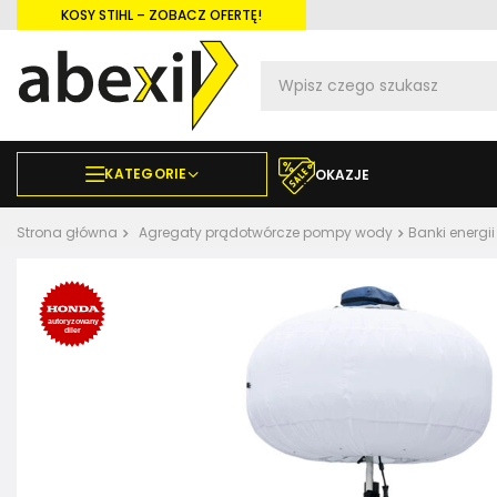
KOSY STIHL – ZOBACZ OFERTĘ!
KATEGORIE
OKAZJE
Strona główna
Agregaty prądotwórcze pompy wody
Banki energii