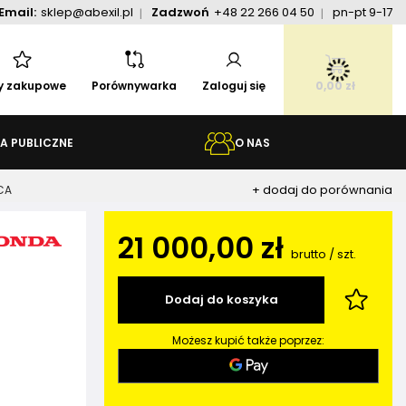
Email:
sklep@abexil.pl
Zadzwoń
+48 22 266 04 50
pn-pt 9-17
ty zakupowe
Porównywarka
Zaloguj się
0,00 zł
A PUBLICZNE
O NAS
+ dodaj do porównania
CA
21 000,00 zł
brutto
/
szt.
Dodaj do koszyka
Możesz kupić także poprzez: