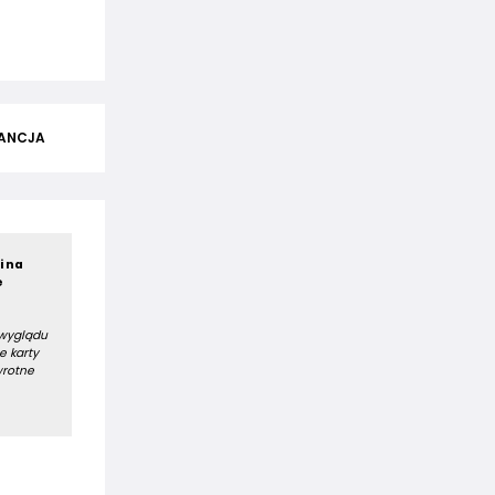
ANCJA
i na
e
 wyglądu
e karty
wrotne