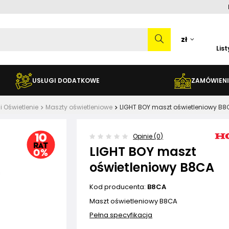
zł
Lis
USŁUGI DODATKOWE
ZAMÓWIENI
 i Oświetlenie
Maszty oświetleniowe
LIGHT BOY maszt oświetleniowy B8
Opinie (0)
LIGHT BOY maszt
oświetleniowy B8CA
Kod producenta:
B8CA
Maszt oświetleniowy B8CA
Pełna specyfikacja