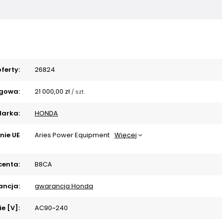
ferty:
26824
gowa:
21 000,00 zł
/
szt.
arka:
HONDA
nie UE
Aries Power Equipment
Więcej
centa:
B8CA
ncja:
gwarancja Honda
e [V]:
AC90~240