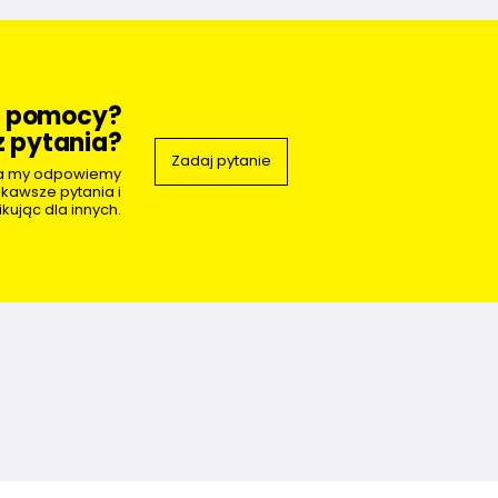
z pomocy?
 pytania?
Zadaj pytanie
 a my odpowiemy
ekawsze pytania i
kując dla innych.