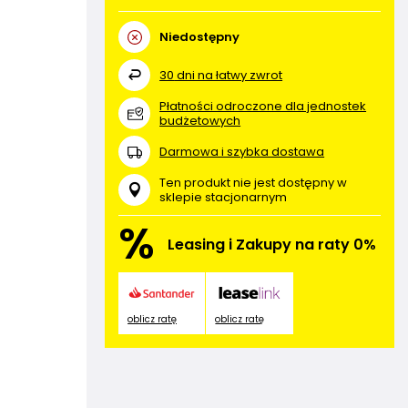
Niedostępny
30
dni na łatwy zwrot
Płatności odroczone dla jednostek
budżetowych
Darmowa i szybka dostawa
Ten produkt nie jest dostępny w
sklepie stacjonarnym
%
Leasing i Zakupy na raty 0%
oblicz ratę
oblicz ratę