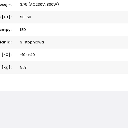
ęcej
:
3,75 (AC230V, 800W)
 [Hz]:
50-60
lampy:
LED
iania:
3-stopniowa
 [°C]:
-10~+40
 [kg]:
51,9