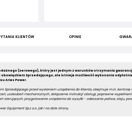
PYTANIA KLIENTÓW
OPINIE
GWAR
dażnego (zerowego), który jest jednym z warunków otrzymania gwarancj
 obowiązkiem Sprzedającego, ale istnieje możliwość wykonania odpłatni
su Aries Power.
m Sprzedającego przed wysłaniem urządzenia do Klienta, obejmuje m.in. kontrolę
eń, uszkodzeń mechanicznych, dołączenie instrukcji obsługi, poprawne wypełnieni
ń sterujących, przygotowanie urządzenia do wysyłki - odessanie paliwa, oleju, po
er Equipment Sp.z o.o. jak i na dole strony.