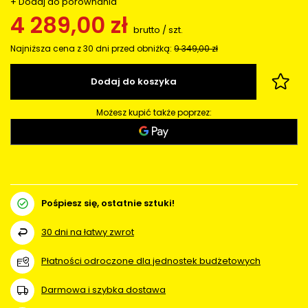
+ Dodaj do porównania
4 289,00 zł
brutto
/
szt.
Najniższa cena z 30 dni przed obniżką:
9 349,00 zł
Dodaj do koszyka
Możesz kupić także poprzez:
Pośpiesz się, ostatnie sztuki!
30
dni na łatwy zwrot
Płatności odroczone dla jednostek budżetowych
Darmowa i szybka dostawa