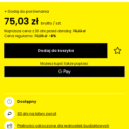
+ Dodaj do porównania
75,03 zł
brutto
/
szt.
Najniższa cena z 30 dni przed obniżką:
75,03 zł
Cena regularna:
79,95 zł
-6%
Dodaj do koszyka
Możesz kupić także poprzez:
Dostępny
30
dni na łatwy zwrot
Płatności odroczone dla jednostek budżetowych