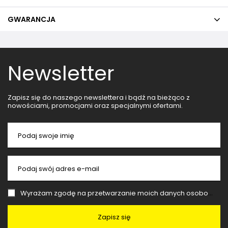
GWARANCJA
Newsletter
Zapisz się do naszego newslettera i bądź na bieżąco z
nowościami, promocjami oraz specjalnymi ofertami.
Podaj swoje imię
Podaj swój adres e-mail
Wyrażam zgodę na przetwarzanie moich danych osobowych (adres e-mail) na potrzeby wysyłki newslettera z informacją handlową (marketing). Więcej w
Zapisz się