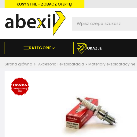
KOSY STIHL – ZOBACZ OFERTĘ!
KATEGORIE
OKAZJE
Strona główna
Akcesoria i eksploatacja
Materiały eksploatacyjne