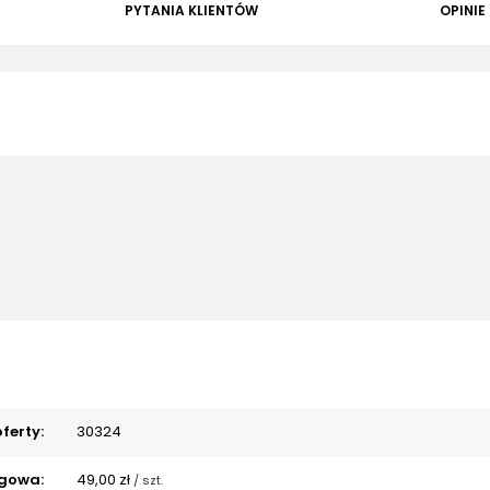
PYTANIA KLIENTÓW
OPINIE
ferty:
30324
gowa:
49,00 zł
/
szt.