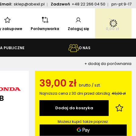
Email:
sklep@abexil.pl
Zadzwoń
+48 22 266 04 50
pn-pt 9-17
ty zakupowe
Porównywarka
Zaloguj się
0,00 zł
A PUBLICZNE
O NAS
+ dodaj do porównania
39,00 zł
brutto
/
szt.
Najniższa cena z 30 dni przed obniżką:
49,00 zł
B
Dodaj do koszyka
Możesz kupić także poprzez: