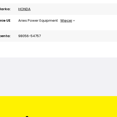
arka:
HONDA
nie UE
Aries Power Equipment
Więcej
centa:
98056-54757