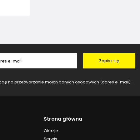
Zapisz się
res e-mail
rzanie moich danych osobowych (adres e-mail) na potrzeby wysyłki newslettera z informacją handlową (marketing). Więcej w
Strona główna
Okazje
Serwis