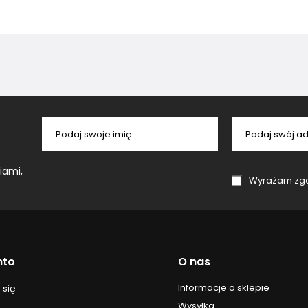
Podaj swoje imię
Podaj swój ad
iami,
Wyrażam zgodę na przetwa
nto
O nas
Informacje o sklepie
 się
Wysyłka