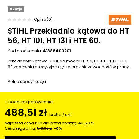
Okazja
Opinie (0)
STIHL Przekładnia kątowa do HT
56, HT 101, HT 131 i HTE 60.
Kod producenta:
41386400201
Przekładnia kątowa STIHL do modeli HT 56, HT 101, HT 131 i HTE
60 zapewnia precyzyjne cięcie oraz niezawodność w pracy.
Pełna specyfikacja
+ Dodaj do porównania
488,51 zł
brutto
/
szt.
Najniższa cena z 30 dni przed obniżką:
415,20 zł
Cena regularna:
519,00 zł
-6%