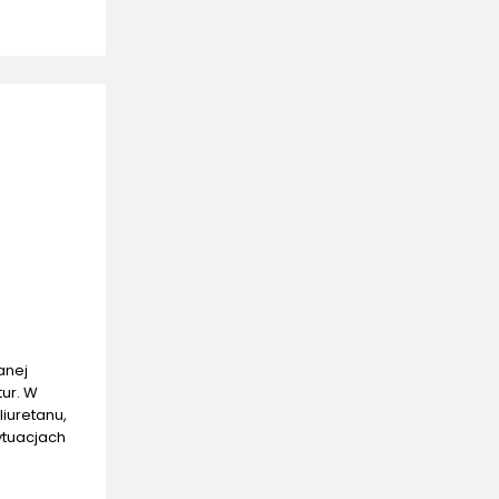
anej
ur. W
iuretanu,
ytuacjach