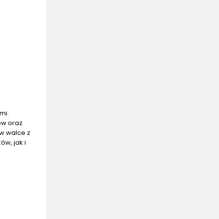
mi.
ów oraz
 w walce z
w, jak i