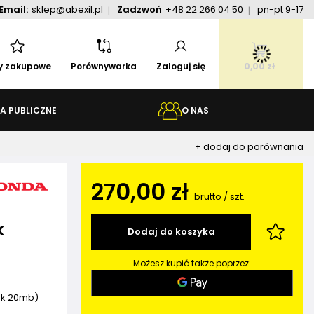
Email:
sklep@abexil.pl
Zadzwoń
+48 22 266 04 50
pn-pt 9-17
ty zakupowe
Porównywarka
Zaloguj się
0,00 zł
A PUBLICZNE
O NAS
+ dodaj do porównania
270,00 zł
brutto
/
szt.
k
Dodaj do koszyka
Możesz kupić także poprzez:
ek 20mb)