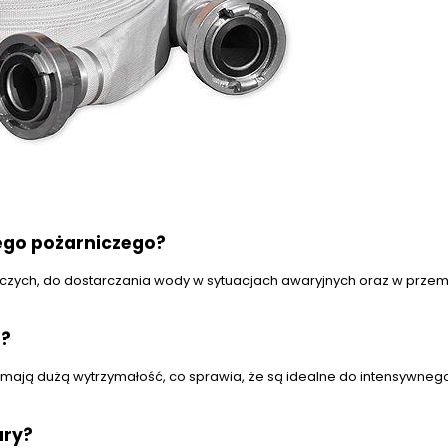
ego pożarniczego?
iczych, do dostarczania wody w sytuacjach awaryjnych oraz w przem
u?
z mają dużą wytrzymałość, co sprawia, że są idealne do intensywneg
ury?