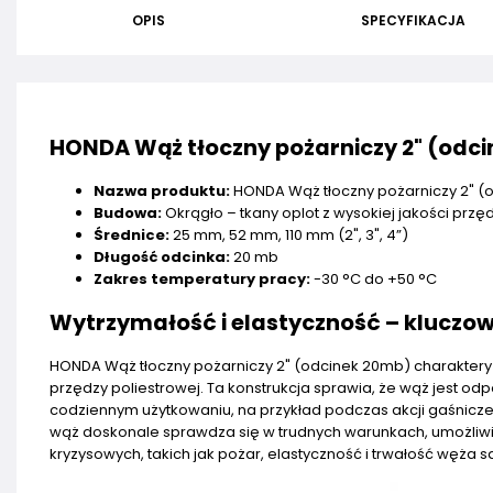
OPIS
SPECYFIKACJA
HONDA Wąż tłoczny pożarniczy 2" (odc
Nazwa produktu:
HONDA Wąż tłoczny pożarniczy 2" (
Budowa:
Okrągło – tkany oplot z wysokiej jakości przę
Średnice:
25 mm, 52 mm, 110 mm (2", 3", 4”)
Długość odcinka:
20 mb
Zakres temperatury pracy:
-30 °C do +50 °C
Wytrzymałość i elastyczność – kluczo
HONDA Wąż tłoczny pożarniczy 2" (odcinek 20mb) charakteryz
przędzy poliestrowej. Ta konstrukcja sprawia, że wąż jest o
codziennym użytkowaniu, na przykład podczas akcji gaśniczej
wąż doskonale sprawdza się w trudnych warunkach, umożliw
kryzysowych, takich jak pożar, elastyczność i trwałość węża 