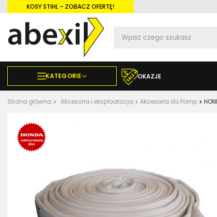
KOSY STIHL – ZOBACZ OFERTĘ!
KATEGORIE
OKAZJE
Strona główna
Akcesoria i eksploatacja
Akcesoria do Pomp
HOND