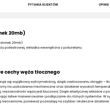
PYTANIA KLIENTÓW
OPINIE
inek 20mb)
odcinek 20mb)
dzy poliestrowej, wkładka wewnętrzna z poliuretanu.
we cechy węża tłocznego
uje się wyjątkową wytrzymałością, dzięki zastosowaniu okrągło – tk
dporny na uszkodzenia mechaniczne oraz działanie wysokich temperat
, niezawodność węża jest kluczowa. Dzięki elastycznej wkładce z pol
iając łatwe manewrowanie i podłączanie do różnych systemów. W s
są nieocenione, ponieważ pozwalają na szybkie i skuteczne działanie.