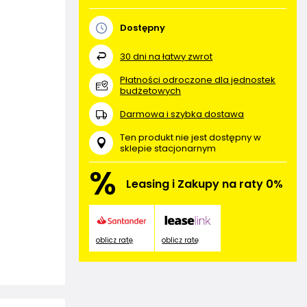
Dostępny
30
dni na łatwy zwrot
Płatności odroczone dla jednostek
budżetowych
Darmowa i szybka dostawa
Ten produkt nie jest dostępny w
sklepie stacjonarnym
%
Leasing i Zakupy na raty 0%
oblicz ratę
oblicz ratę