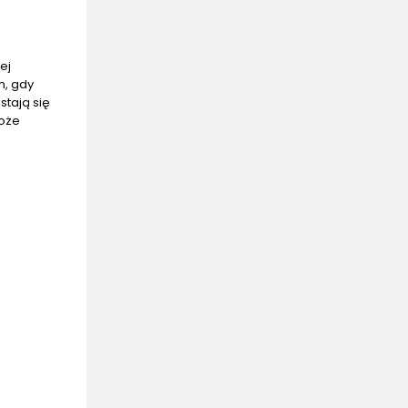
ej
h, gdy
stają się
może