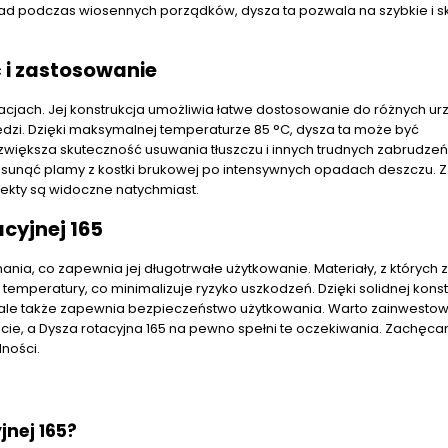
ad podczas wiosennych porządków, dysza ta pozwala na szybkie i s
 i zastosowanie
tuacjach. Jej konstrukcja umożliwia łatwe dostosowanie do różnych ur
dzi. Dzięki maksymalnej temperaturze 85 °C, dysza ta może być
większa skuteczność usuwania tłuszczu i innych trudnych zabrudze
b usunąć plamy z kostki brukowej po intensywnych opadach deszczu. 
fekty są widoczne natychmiast.
cyjnej 165
ania, co zapewnia jej długotrwałe użytkowanie. Materiały, z których 
emperatury, co minimalizuje ryzyko uszkodzeń. Dzięki solidnej konstr
ch, ale także zapewnia bezpieczeństwo użytkowania. Warto zainwesto
ie, a Dysza rotacyjna 165 na pewno spełni te oczekiwania. Zachęc
ności.
jnej 165?