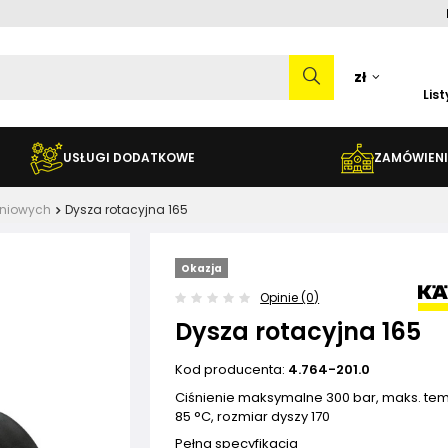
zł
Lis
USŁUGI DODATKOWE
ZAMÓWIENI
eniowych
Dysza rotacyjna 165
Okazja
Opinie (0)
Dysza rotacyjna 165
Kod producenta:
4.764-201.0
Ciśnienie maksymalne 300 bar, maks. te
85 °C, rozmiar dyszy 170
Pełna specyfikacja