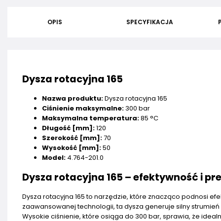
OPIS
SPECYFIKACJA
Dysza rotacyjna 165
Nazwa produktu:
Dysza rotacyjna 165
Ciśnienie maksymalne:
300 bar
Maksymalna temperatura:
85 °C
Długość [mm]:
120
Szerokość [mm]:
70
Wysokość [mm]:
50
Model:
4.764-201.0
Dysza rotacyjna 165 – efektywność i pr
Dysza rotacyjna 165 to narzędzie, które znacząco podnosi e
zaawansowanej technologii, ta dysza generuje silny strumie
Wysokie ciśnienie, które osiąga do 300 bar, sprawia, że ideal