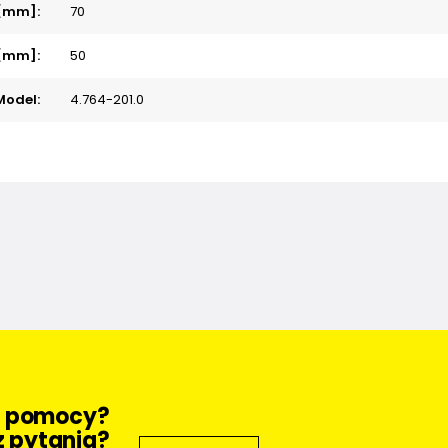
 [mm]:
70
 [mm]:
50
Model:
4.764-201.0
z pomocy?
 pytania?