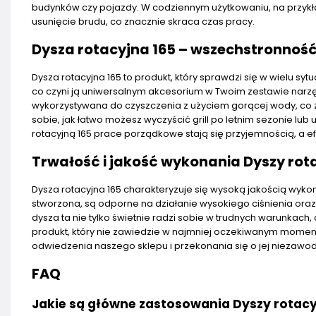
budynków czy pojazdy. W codziennym użytkowaniu, na przykł
usunięcie brudu, co znacznie skraca czas pracy.
Dysza rotacyjna 165 – wszechstronność
Dysza rotacyjna 165 to produkt, który sprawdzi się w wielu sy
co czyni ją uniwersalnym akcesorium w Twoim zestawie narzę
wykorzystywana do czyszczenia z użyciem gorącej wody, co z
sobie, jak łatwo możesz wyczyścić grill po letnim sezonie lu
rotacyjną 165 prace porządkowe stają się przyjemnością, a e
Trwałość i jakość wykonania Dyszy rota
Dysza rotacyjna 165 charakteryzuje się wysoką jakością wykon
stworzona, są odporne na działanie wysokiego ciśnienia oraz t
dysza ta nie tylko świetnie radzi sobie w trudnych warunka
produkt, który nie zawiedzie w najmniej oczekiwanym momenc
odwiedzenia naszego sklepu i przekonania się o jej niezawod
FAQ
Jakie są główne zastosowania Dyszy rotacy