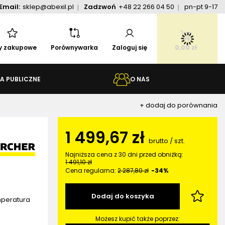
Email:
sklep@abexil.pl
Zadzwoń
+48 22 266 04 50
pn-pt 9-17
ty zakupowe
Porównywarka
Zaloguj się
0,00 zł
A PUBLICZNE
O NAS
+ dodaj do porównania
1 499,67 zł
brutto
/
szt.
Najniższa cena z 30 dni przed obniżką:
1 491,10 zł
Cena regularna:
2 287,80 zł
-34%
Dodaj do koszyka
mperatura
Możesz kupić także poprzez: