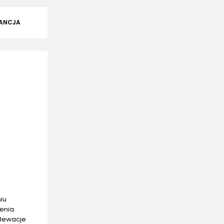
ANCJA
iu
enia.
elewacje