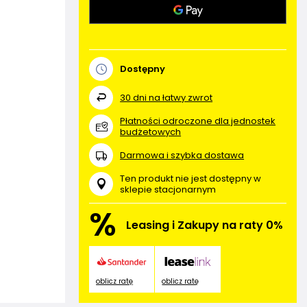
Dostępny
30
dni na łatwy zwrot
Płatności odroczone dla jednostek
budżetowych
Darmowa i szybka dostawa
Ten produkt nie jest dostępny w
sklepie stacjonarnym
%
Leasing i Zakupy na raty 0%
oblicz ratę
oblicz ratę