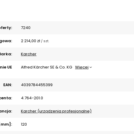
ferty:
7240
gowa:
2 214,00 zł
/
szt.
arka:
Karcher
nie UE
Alfred Kärcher SE & Co. KG
Więcej
EAN:
4039784455399
centa:
4.764-201.0
ncja:
Karcher (urządzenia profesjonalne)
 [mm]:
120