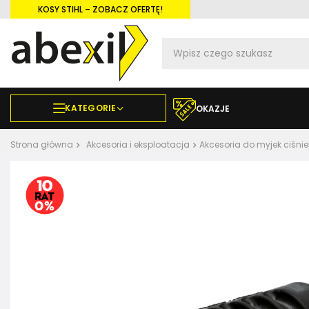
KOSY STIHL – ZOBACZ OFERTĘ!
KATEGORIE
OKAZJE
Strona główna
Akcesoria i eksploatacja
Akcesoria do myjek ciśni