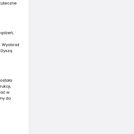
kuteczne
ządzeń,
ń. Wyobraź
Z Dyszą
została
ukcji,
wać w
amy do