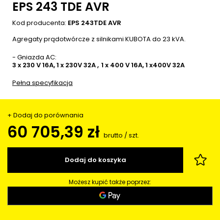
EPS 243 TDE AVR
Kod producenta:
EPS 243TDE AVR
Agregaty prądotwórcze z silnikami KUBOTA do 23 kVA.
- Gniazda AC
3 x 230 V 16A, 1 x 230V 32A
1 x 400 V 16A, 1 x400V 32A
Pełna specyfikacja
+ Dodaj do porównania
60 705,39 zł
brutto
/
szt.
Dodaj do koszyka
Możesz kupić także poprzez: