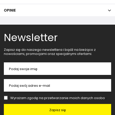
OPINIE
Newsletter
Zapisz się do naszego newslettera i bądź na bieżąco z
nowościami, promocjami oraz specjalnymi ofertami.
Podaj swoje imię
Podaj swój adres e-mail
Wyrażam zgodę na przetwarzanie moich danych osobowych (adres e-mail) na potrzeby wysyłki newslettera z informacją handlową (marketing). Więcej w
Zapisz się