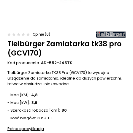
Opinie (0)
Tielbürger Zamiatarka tk38 pro
(GCV170)
Kod producenta:
AD-552-245TS
Tielbürger Zamiatarka TK38 Pro (GCV170) to wydajne
urządzenie do zamiatania, idealne do dużych powierzchni.
Łatwe w obsłudze i niezawodne.
- Moc [KM]
4,8
- Moc [kW]
3,6
- Szerokość robocza [cm]
80
- Ilość biegów
3 P + 1 T
Pełna specyfikacja