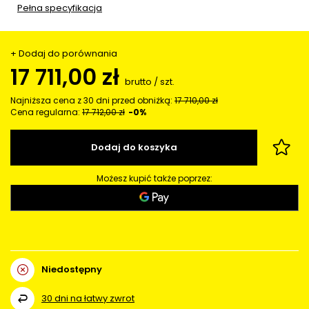
Pełna specyfikacja
+ Dodaj do porównania
17 711,00 zł
brutto
/
szt.
Najniższa cena z 30 dni przed obniżką:
17 710,00 zł
Cena regularna:
17 712,00 zł
-0%
Dodaj do koszyka
Możesz kupić także poprzez:
Niedostępny
30
dni na łatwy zwrot