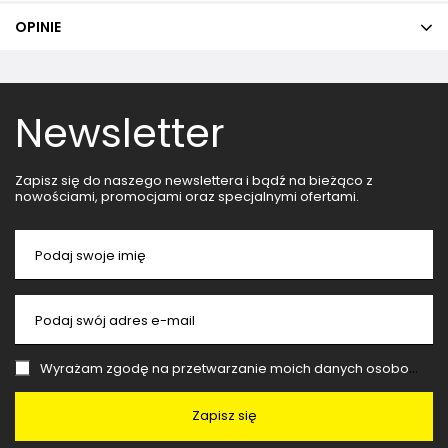
OPINIE
Newsletter
Zapisz się do naszego newslettera i bądź na bieżąco z
nowościami, promocjami oraz specjalnymi ofertami.
Podaj swoje imię
Podaj swój adres e-mail
Wyrażam zgodę na przetwarzanie moich danych osobowych (adres e-mail) na potrzeby wysyłki newslettera z informacją handlową (marketing). Więcej w
Zapisz się