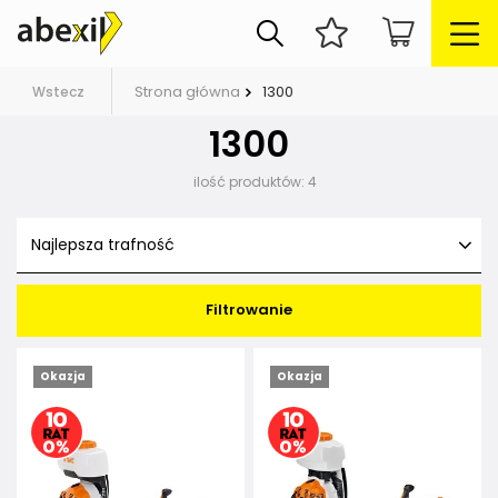
Strona główna
1300
Wstecz
1300
ilość produktów:
4
Najlepsza trafność
Filtrowanie
Okazja
Okazja