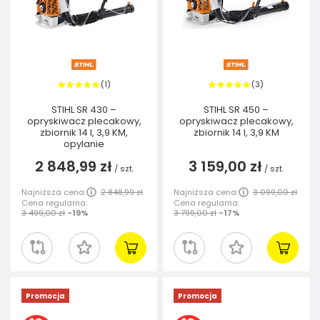
1
3
(
)
(
)
STIHL SR 430 –
STIHL SR 450 –
opryskiwacz plecakowy,
opryskiwacz plecakowy,
zbiornik 14 l, 3,9 KM,
zbiornik 14 l, 3,9 KM
opylanie
2 848,99 zł
3 159,00 zł
/
szt.
/
szt.
Najniższa cena:
2 848,99 zł
Najniższa cena:
3 099,00 zł
Cena regularna:
Cena regularna:
3 499,00 zł
-19%
3 799,00 zł
-17%
Promocja
Promocja