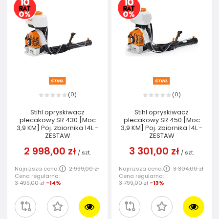
0
0
(
)
(
)
Stihl opryskiwacz
Stihl opryskiwacz
plecakowy SR 430 [Moc
plecakowy SR 450 [Moc
3,9 KM] Poj. zbiornika 14L -
3,9 KM] Poj. zbiornika 14L -
ZESTAW
ZESTAW
2 998,00 zł
3 301,00 zł
/
szt.
/
szt.
Najniższa cena:
2 999,00 zł
Najniższa cena:
3 304,00 zł
Cena regularna:
Cena regularna:
3 499,00 zł
-14%
3 799,00 zł
-13%