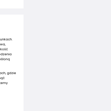
runkach.
owa,
akość
odzenia
eśloną
ach, gdzie
nąć
stemy