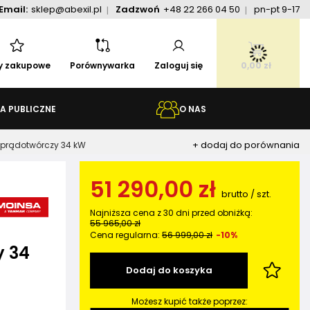
Email:
sklep@abexil.pl
Zadzwoń
+48 22 266 04 50
pn-pt 9-17
ty zakupowe
Porównywarka
Zaloguj się
0,00 zł
A PUBLICZNE
O NAS
+ dodaj do porównania
 prądotwórczy 34 kW
51 290,00 zł
brutto
/
szt.
Najniższa cena z 30 dni przed obniżką:
55 965,00 zł
-
Cena regularna:
56 999,00 zł
-10%
y 34
Dodaj do koszyka
Możesz kupić także poprzez: