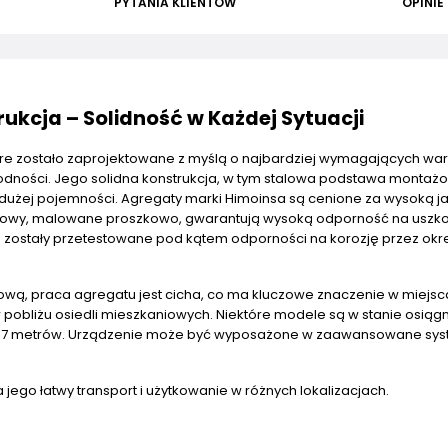
PYTANIA KLIENTÓW
OPINIE
kcja – Solidność w Każdej Sytuacji
óre zostało zaprojektowane z myślą o najbardziej wymagających wa
awodności. Jego solidna konstrukcja, w tym stalowa podstawa montaż
dużej pojemności. Agregaty marki Himoinsa są cenione za wysoką j
udowy, malowane proszkowo, gwarantują wysoką odporność na uszk
zostały przetestowane pod kątem odporności na korozję przez okr
nową, praca agregatu jest cicha, co ma kluczowe znaczenie w miejsc
pobliżu osiedli mieszkaniowych. Niektóre modele są w stanie osiąg
ości 7 metrów. Urządzenie może być wyposażone w zaawansowane sy
 jego łatwy transport i użytkowanie w różnych lokalizacjach.