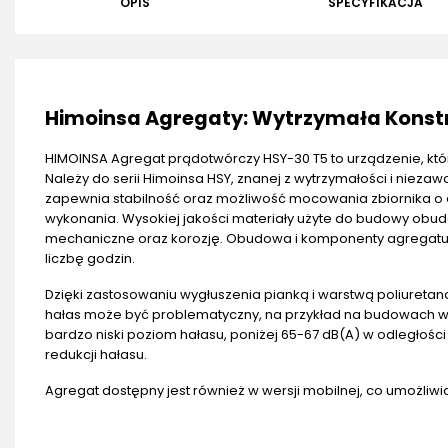
OPIS
SPECYFIKACJA
Himoinsa Agregaty: Wytrzymała Konstru
HIMOINSA Agregat prądotwórczy HSY-30 T5 to urządzenie, kt
Należy do serii Himoinsa HSY, znanej z wytrzymałości i niez
zapewnia stabilność oraz możliwość mocowania zbiornika o 
wykonania. Wysokiej jakości materiały użyte do budowy ob
mechaniczne oraz korozję. Obudowa i komponenty agregatu 
liczbę godzin.
Dzięki zastosowaniu wygłuszenia pianką i warstwą poliureta
hałas może być problematyczny, na przykład na budowach w 
bardzo niski poziom hałasu, poniżej 65-67 dB(A) w odległ
redukcji hałasu.
Agregat dostępny jest również w wersji mobilnej, co umożliwia