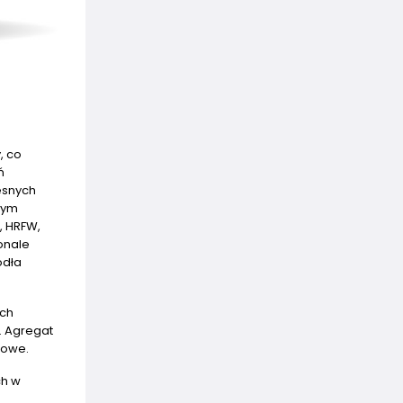
, co
ń
zesnych
lnym
, HRFW,
onale
ódła
ach
. Agregat
zowe.
ch w