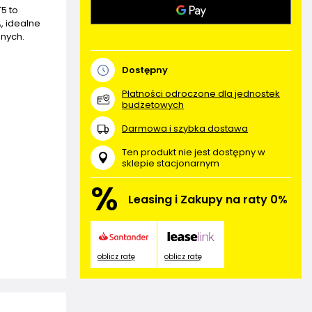
5 to
, idealne
nych.
Dostępny
Płatności odroczone dla jednostek
budżetowych
Darmowa i szybka dostawa
Ten produkt nie jest dostępny w
sklepie stacjonarnym
%
Leasing i Zakupy na raty 0%
oblicz ratę
oblicz ratę