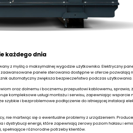
ie każdego dnia
wany z myślą o maksymalnej wygodzie użytkownika. Elektryczny pan
 a zaawansowane panele sterowania dostępne w ofercie pozwalają 
ącznik automatyczny zwiększa bezpieczeństwo podczas użytkowania.
zwiom oraz dolnemu i bocznemu przepustowi kablowemu, sprawia, 
eruje kompleksowe usługi montażu i serwisu, zapewniając wsparcie 
 szybkie i bezproblemowe podłączenie do istniejącej instalacji elek
acy, nie martwiąc się o ewentualne problemy z urządzeniem. Produce
dystrybucji energii, które zapewniają zerowy poziom hałasu i emis
i, spełniające różnorodne potrzeby klientów.