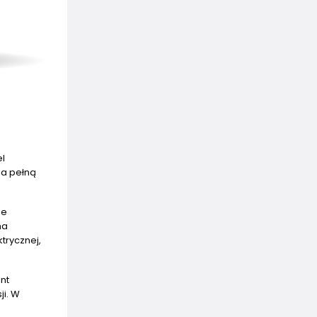
el
na pełną
że
na
trycznej,
nt
ji. W