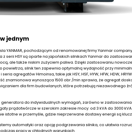
ć w jednym
iesla YANMAR, pochodzącym od renomowanej firmy Yanmar company
 z serii HSY są oparte na japońskich silnikach Yanmar do zastosowa
ą mocą, ale także niskim zużyciem paliwa. Dzięki zastosowaniu nowoc
hego powietrza, silnik ten zapewnia optymalną wydajność przy minima
 seria agregatów Himoinsa, takie jak HSY, HSF, HYW, HFW, HDW, HRYW
ść znamionowa wynosząca 1500 obr./min sprawia, że agregat dosk
związaniem dla firm budowlanych, które potrzebują niezawodnego źr
ie generatora do indywidualnych wymagań, zarówno w zastosowani
gaty prądotwórcze w szerokim zakresie mocy: od 3 kVA do 3000 kVA
nie istotne w przemyśle, gdzie nieprzerwane dostawy energii są kluc
my automatyki oraz opcję podgrzewania silnika, co ułatwia rozru
 podczas pracy w chłodnych warunkach.