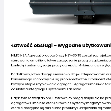
Łatwość obsługi – wygodne użytkowan
HIMOINSA Agregat prądotwórczy HSY-30 T5 został zaprojekto
sterowania umożliwia łatwe zarządzanie pracą urządzenia,
kontrolę i automatyzację pracy agregatu. 4-biegunowy wył
Dodatkowo, łatwy dostęp serwisowy dzięki zdejmowanym dr
konserwacja i naprawy nie są problematyczne. Producent of
każdym etapie użytkowania agregatu. Agregat umożliwia także
co ułatwia integrację z systemami zasilania.
Dzięki tym rozwiązaniom, użytkownicy mogą skupić się na pr
agregatów Himoinsa oferuje również systemy magazynowania i 
ofercie dostępne są także inne produkty i urządzenia tej mark