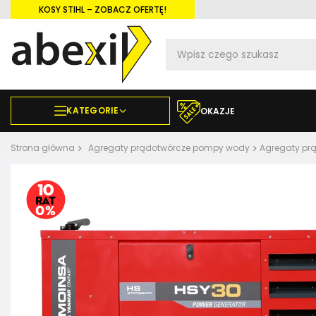
KOSY STIHL – ZOBACZ OFERTĘ!
KATEGORIE
OKAZJE
Strona główna
Agregaty prądotwórcze pompy wody
Agregaty pr