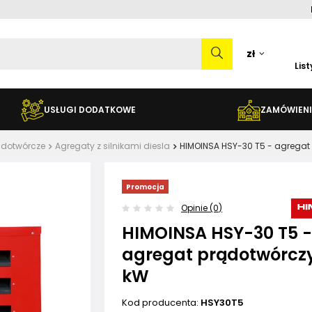
zł
Lis
USŁUGI DODATKOWE
ZAMÓWIENI
ądotwórcze
Agregaty z silnikami diesla
HIMOINSA HSY-30 T5 - agregat
Promocja
Opinie (0)
HIMOINSA HSY-30 T5 
agregat prądotwórcz
kW
Kod producenta:
HSY30T5