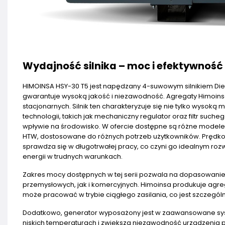
Wydajność silnika – moc i efektywnoś
HIMOINSA HSY-30 T5 jest napędzany 4-suwowym silnikiem D
gwarantuje wysoką jakość i niezawodność. Agregaty Himoinsa
stacjonarnych. Silnik ten charakteryzuje się nie tylko wysok
technologii, takich jak mechaniczny regulator oraz filtr suc
wpływie na środowisko. W ofercie dostępne są różne modele i
HTW, dostosowane do różnych potrzeb użytkowników. Prędko
sprawdza się w długotrwałej pracy, co czyni go idealnym ro
energii w trudnych warunkach.
Zakres mocy dostępnych w tej serii pozwala na dopasowan
przemysłowych, jak i komercyjnych. Himoinsa produkuje agre
może pracować w trybie ciągłego zasilania, co jest szczegól
Dodatkowo, generator wyposażony jest w zaawansowane syste
niskich temperaturach i zwiększa niezawodność urządzenia