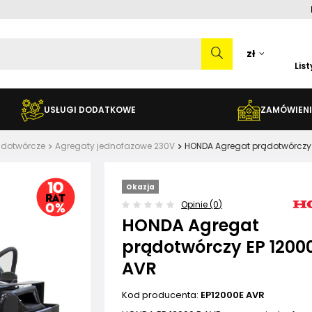
zł
Lis
USŁUGI DODATKOWE
ZAMÓWIENI
ądotwórcze
Agregaty jednofazowe 230V
HONDA Agregat prądotwórczy 
Okazja
Opinie (0)
HONDA Agregat
prądotwórczy EP 12000
AVR
Kod producenta:
EP12000E AVR