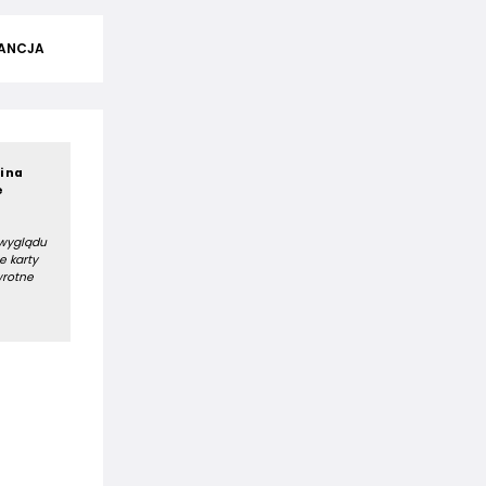
ANCJA
i na
e
 wyglądu
e karty
wrotne