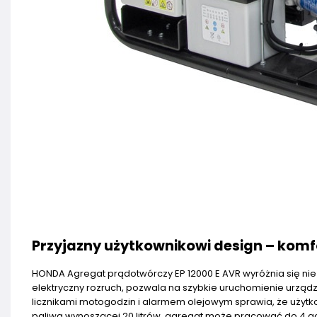
Przyjazny użytkownikowi design – komfo
HONDA Agregat prądotwórczy EP 12000 E AVR wyróżnia się n
elektryczny rozruch, pozwala na szybkie uruchomienie urządz
licznikami motogodzin i alarmem olejowym sprawia, że użytk
paliwa wynoszącej 20 litrów, agregat może pracować do 4 go