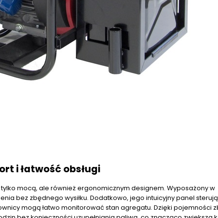
rt i łatwość obsługi
ie tylko mocą, ale również ergonomicznym designem. Wyposażony w
enia bez zbędnego wysiłku. Dodatkowo, jego intuicyjny panel sterują
ownicy mogą łatwo monitorować stan agregatu. Dzięki pojemności z
dzin bez konieczności uzupełniania paliwa, co znacząco zwiększa 