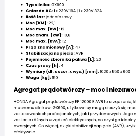
Typ silnika:
GX690
Gniazda AC:
1 x 230V 16A | 1 x 230V 32A
Ilość faz:
jednofazowy
Moc [KM]:
22,1
Moc max. [kW]:
12
Moc znam. [kW]:
10,8
Moc max. [kVA]:
12
Prąd znamionowy [A]:
47
Stabilizacja napięcia:
AVR
Pojemność zbiornika paliwa [L]:
20
Czas pracy [h]:
4
Wymiary (dł. x szer. x wys.) [mm]:
1020 x 550 x 600
Waga [kg]:
150
Agregat prądotwórczy – moc i niezaw
HONDA Agregat prądotwórczy EP 12000 E AVR to urządzenie, 
mocnemu silnikowi GX690, użytkownicy mogą cieszyć się mocą
zastosowaniach profesjonalnych, jak i przydomowych. Jego
zasilania różnych urządzeń elektrycznych, co czyni go ide
awaryjnych. Co więcej, dzięki stabilizacji napięcia (AVR), uż
efektywnie.