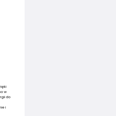
ięki
no w
gii do
ie i