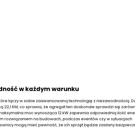
odność w każdym warunku
które łączy w sobie zaawansowaną technologię z niezawodnością. Dz
 22,1 KM, co sprawia, że agregat ten doskonale sprawdzi się zarów
 maksymalna moc wynosząca 12 kW zapewnia odpowiednią ilość ener
alnym rozwiązaniem na budowach, podczas eventów czy w sytuacjach
ytkownicy mogą mieć pewność, że ich sprzęt będzie zasilany bezpieczn