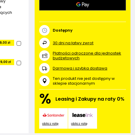
owy
a
jących
Dostępny
30
dni na łatwy zwrot
9,00 zł
Płatności odroczone dla jednostek
budżetowych
9,00 zł
Darmowa i szybka dostawa
Ten produkt nie jest dostępny w
sklepie stacjonarnym
%
Leasing i Zakupy na raty 0%
oblicz ratę
oblicz ratę