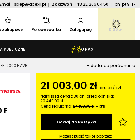
Email:
sklep@abexil.pl
Zadzwoń
+48 22 266 04 50
pn-pt 9-17
ty zakupowe
Porównywarka
Zaloguj się
0,00 zł
A PUBLICZNE
O NAS
+ dodaj do porównania
EP 12000 E AVR
21 003,00 zł
brutto
/
szt.
Najniższa cena z 30 dni przed obniżką:
20 449,00 zł
Cena regularna:
24 108,00 zł
-13%
 E
Dodaj do koszyka
Możesz kupić także poprzez: