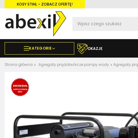
KOSY STIHL – ZOBACZ OFERTĘ!
KATEGORIE
OKAZJE
Strona główna
Agregaty prądotwórcze pompy wody
Agregaty pr