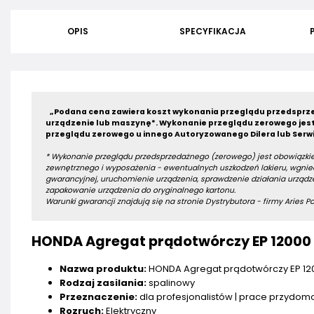
OPIS
SPECYFIKACJA
„Podana cena zawiera koszt wykonania przeglądu przedsprze
urządzenie lub maszynę*.
Wykonanie przeglądu zerowego jest
przeglądu zerowego u innego Autoryzowanego Dilera lub Serwi
* Wykonanie przeglądu przedsprzedażnego (zerowego) jest obowiązkie
zewnętrznego i wyposażenia - ewentualnych uszkodzeń lakieru, wgniec
gwarancyjnej, uruchomienie urządzenia, sprawdzenie działania urządze
zapakowanie urządzenia do oryginalnego kartonu.
Warunki gwarancji znajdują się na stronie Dystrybutora - firmy Aries Pow
HONDA Agregat prądotwórczy EP 12000 
Nazwa produktu:
HONDA Agregat prądotwórczy EP 12
Rodzaj zasilania:
spalinowy
Przeznaczenie:
dla profesjonalistów | prace przydo
Rozruch:
Elektryczny