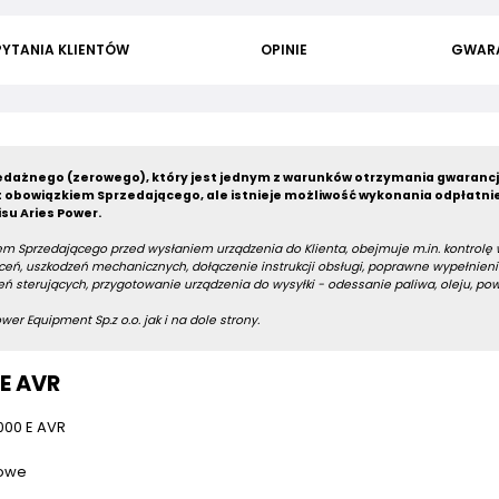
PYTANIA KLIENTÓW
OPINIE
GWAR
dażnego (zerowego), który jest jednym z warunków otrzymania gwarancj
 obowiązkiem Sprzedającego, ale istnieje możliwość wykonania odpłatni
su Aries Power.
m Sprzedającego przed wysłaniem urządzenia do Klienta, obejmuje m.in. kontrolę
eń, uszkodzeń mechanicznych, dołączenie instrukcji obsługi, poprawne wypełnieni
ń sterujących, przygotowanie urządzenia do wysyłki - odessanie paliwa, oleju, po
er Equipment Sp.z o.o. jak i na dole strony.
E AVR
000 E AVR
mowe