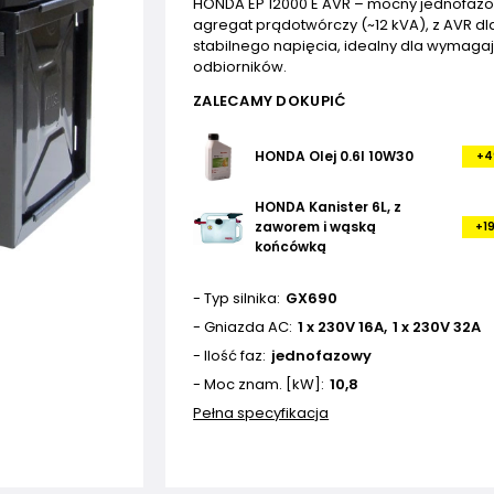
HONDA EP 12000 E AVR – mocny jednofaz
agregat prądotwórczy (~12 kVA), z AVR dl
stabilnego napięcia, idealny dla wymaga
odbiorników.
ZALECAMY DOKUPIĆ
HONDA Olej 0.6l 10W30
+4
HONDA Kanister 6L, z
zaworem i wąską
+19
końcówką
- Typ silnika
GX690
- Gniazda AC
1 x 230V 16A
1 x 230V 32A
- Ilość faz
jednofazowy
- Moc znam. [kW]
10,8
Pełna specyfikacja