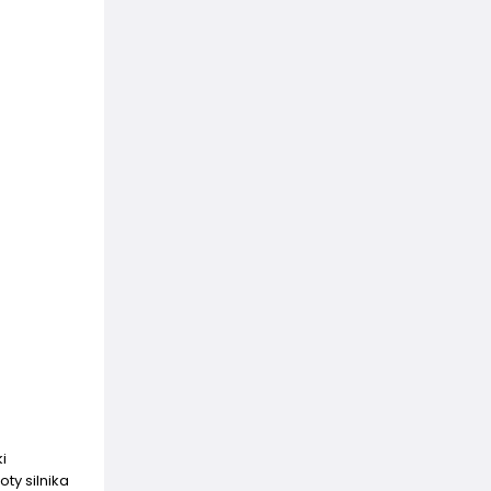
i
ty silnika