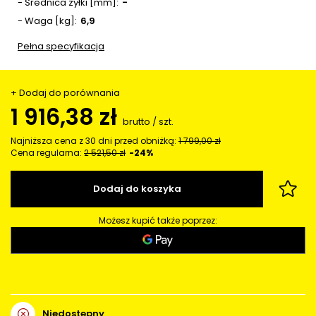
- Średnica żyłki [mm]
-
- Waga [kg]
6,9
Pełna specyfikacja
+ Dodaj do porównania
1 916,38 zł
brutto
/
szt.
Najniższa cena z 30 dni przed obniżką:
1 799,00 zł
Cena regularna:
2 521,50 zł
-24%
Dodaj do koszyka
Możesz kupić także poprzez:
Niedostępny