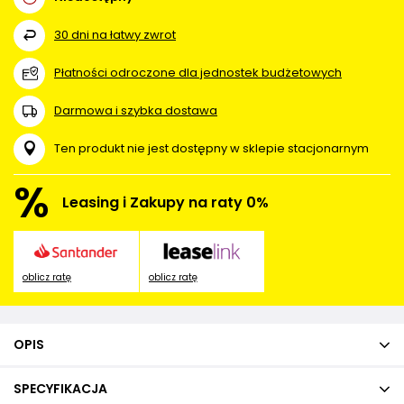
30
dni na łatwy zwrot
Płatności odroczone dla jednostek budżetowych
Darmowa i szybka dostawa
Ten produkt nie jest dostępny w sklepie stacjonarnym
%
Leasing i Zakupy na raty 0%
oblicz ratę
oblicz ratę
OPIS
SPECYFIKACJA