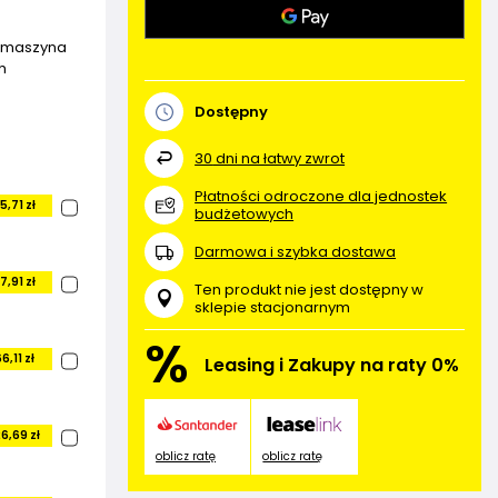
a maszyna
h
a
Dostępny
30
dni na łatwy zwrot
Płatności odroczone dla jednostek
5,71 zł
budżetowych
Darmowa i szybka dostawa
7,91 zł
Ten produkt nie jest dostępny w
sklepie stacjonarnym
%
6,11 zł
Leasing i Zakupy na raty 0%
6,69 zł
oblicz ratę
oblicz ratę