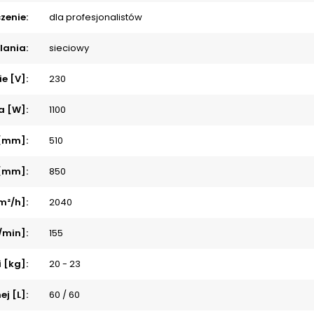
zenie:
dla profesjonalistów
lania:
sieciowy
ie [V]:
230
a [W]:
1100
 [mm]:
510
 [mm]:
850
m²/h]:
2040
/min]:
155
 [kg]:
20 - 23
ej [L]:
60 / 60