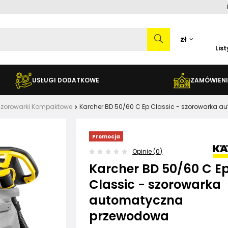
zł
Lis
USŁUGI DODATKOWE
ZAMÓWIENI
Szorowarki Kompaktowe
Karcher BD 50/60 C Ep Classic - szorowarka
Promocja
Opinie (0)
Karcher BD 50/60 C E
Classic - szorowarka
automatyczna
przewodowa