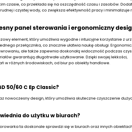
tkim czasie, co przekłada się na oszczędność czasu i zasobów. Doda
dnej i czystej wody, co zwiększa efektywność pracy i minimalizuje 
zesny panel sterowania i ergonomiczny desi
czowy element, który umożliwia wygodne i intuicyjne korzystanie z ur
ednego przełącznika, co znacznie ułatwia naukę obsługi. Ergonomic
anewrowaniu, ale także zapewnia doskonałą widoczność podczas czys
ałów gwarantują długotrwałe użytkowanie. Dzięki swojej lekkości,
ń w różnych środowiskach, od biur po obiekty handlowe.
BD 50/60 C Ep Classic?
oraz nowoczesny design, który umożliwia skuteczne czyszczenie duży
owiednia do użytku w biurach?
rowarka ta doskonale sprawdzi się w biurach oraz innych obiektac