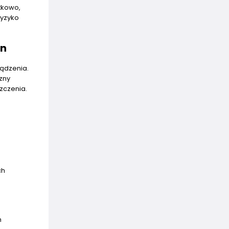
tkowo,
ryzyko
gn
ządzenia.
zny
zczenia.
ch
h