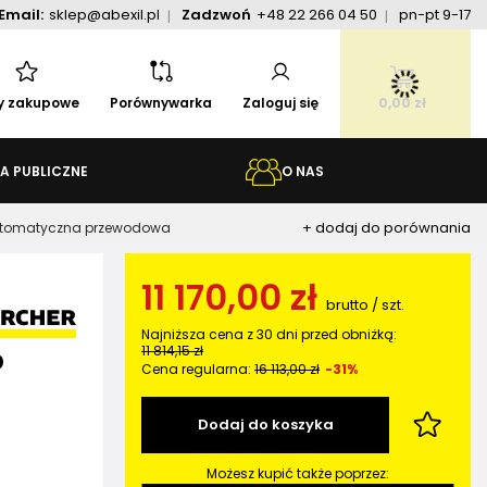
Email:
sklep@abexil.pl
Zadzwoń
+48 22 266 04 50
pn-pt 9-17
ty zakupowe
Porównywarka
Zaloguj się
0,00 zł
A PUBLICZNE
O NAS
+ dodaj do porównania
 automatyczna przewodowa
11 170,00 zł
brutto
/
szt.
Najniższa cena z 30 dni przed obniżką:
11 814,15 zł
p
Cena regularna:
16 113,00 zł
-31%
Dodaj do koszyka
Możesz kupić także poprzez: