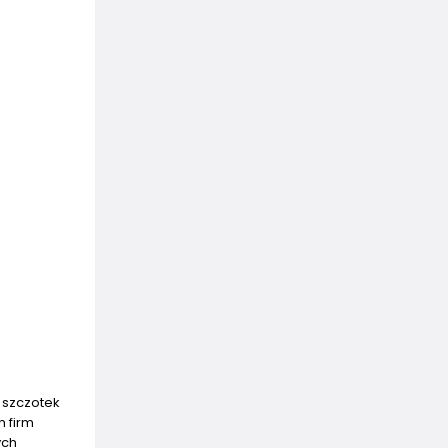
j szczotek
 firm
ych