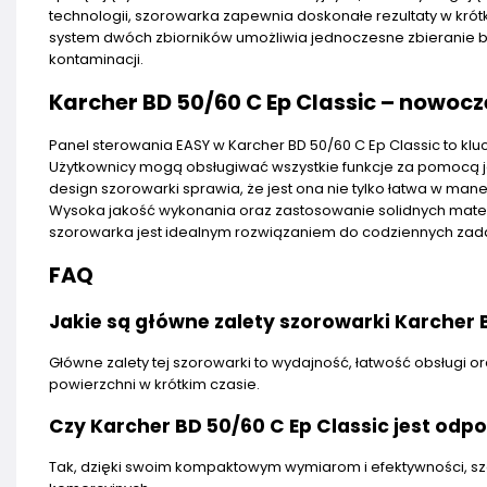
technologii, szorowarka zapewnia doskonałe rezultaty w kró
system dwóch zbiorników umożliwia jednoczesne zbieranie bru
kontaminacji.
Karcher BD 50/60 C Ep Classic – nowoc
Panel sterowania EASY w Karcher BD 50/60 C Ep Classic to klu
Użytkownicy mogą obsługiwać wszystkie funkcje za pomocą j
design szorowarki sprawia, że jest ona nie tylko łatwa w m
Wysoka jakość wykonania oraz zastosowanie solidnych materi
szorowarka jest idealnym rozwiązaniem do codziennych zada
FAQ
Jakie są główne zalety szorowarki Karcher 
Główne zalety tej szorowarki to wydajność, łatwość obsługi 
powierzchni w krótkim czasie.
Czy Karcher BD 50/60 C Ep Classic jest odp
Tak, dzięki swoim kompaktowym wymiarom i efektywności, szo