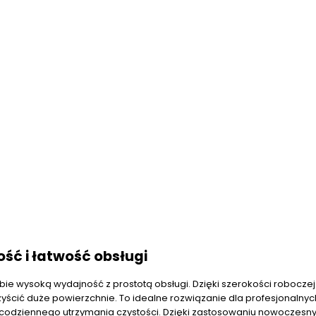
ość i łatwość obsługi
obie wysoką wydajność z prostotą obsługi. Dzięki szerokości robocze
ścić duże powierzchnie. To idealne rozwiązanie dla profesjonalnych
codziennego utrzymania czystości. Dzięki zastosowaniu nowoczesn