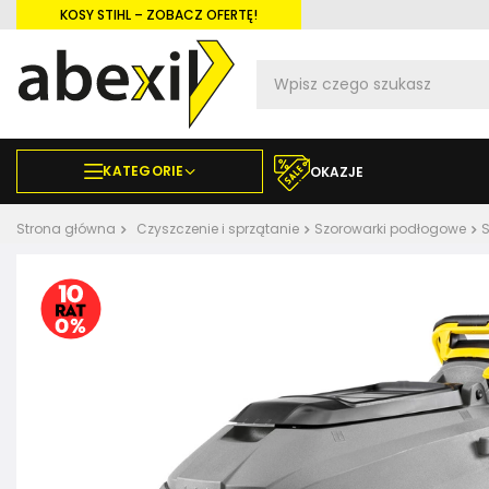
KOSY STIHL – ZOBACZ OFERTĘ!
KATEGORIE
OKAZJE
Strona główna
Czyszczenie i sprzątanie
Szorowarki podłogowe