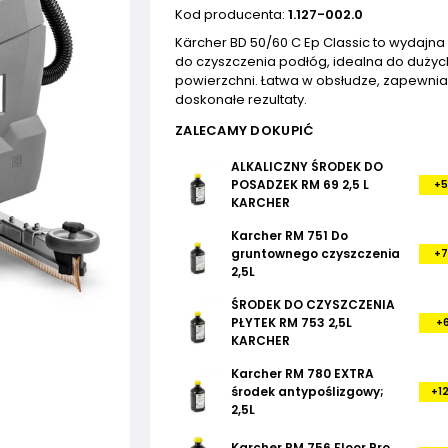
Kod producenta:
1.127-002.0
Kärcher BD 50/60 C Ep Classic to wydajn
do czyszczenia podłóg, idealna do dużyc
powierzchni. Łatwa w obsłudze, zapewni
doskonałe rezultaty.
ZALECAMY DOKUPIĆ
ALKALICZNY ŚRODEK DO
POSADZEK RM 69 2,5 L
+5
KARCHER
Karcher RM 751 Do
gruntownego czyszczenia
+7
2,5L
ŚRODEK DO CZYSZCZENIA
PŁYTEK RM 753 2,5L
+6
KARCHER
Karcher RM 780 EXTRA
środek antypoślizgowy;
+12
2,5L
Karcher RM 756 Floor Pro