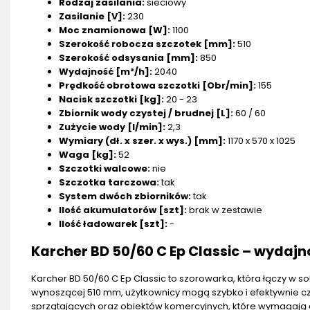
Rodzaj zasilania:
sieciowy
Zasilanie [V]:
230
Moc znamionowa [W]:
1100
Szerokość robocza szczotek [mm]:
510
Szerokość odsysania [mm]:
850
Wydajność [m²/h]:
2040
Prędkość obrotowa szczotki [Obr/min]:
155
Nacisk szczotki [kg]:
20 - 23
Zbiornik wody czystej / brudnej [L]:
60 / 60
Zużycie wody [l/min]:
2,3
Wymiary (dł. x szer. x wys.) [mm]:
1170 x 570 x 1025
Waga [kg]:
52
Szczotki walcowe:
nie
Szczotka tarczowa:
tak
System dwóch zbiorników:
tak
Ilość akumulatorów [szt]:
brak w zestawie
Ilość ładowarek [szt]:
-
Karcher BD 50/60 C Ep Classic – wydajn
Karcher BD 50/60 C Ep Classic to szorowarka, która łączy w s
wynoszącej 510 mm, użytkownicy mogą szybko i efektywnie czy
sprzątających oraz obiektów komercyjnych, które wymagają 