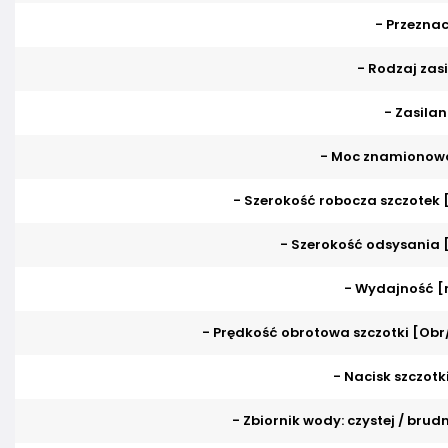
- Przeznac
- Rodzaj zasi
- Zasilan
- Moc znamionow
- Szerokość robocza szczotek
- Szerokość odsysania
- Wydajność [
- Prędkość obrotowa szczotki [Obr
- Nacisk szczotki
- Zbiornik wody: czystej / brudn