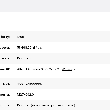
ferty:
1295
gowa:
15 498,00 zł
/
szt.
arka:
Karcher
nie UE
Alfred Kärcher SE & Co. KG
Więcej
EAN:
4054278006697
centa:
1.127-002.0
ncja:
Karcher (urządzenia profesjonalne)