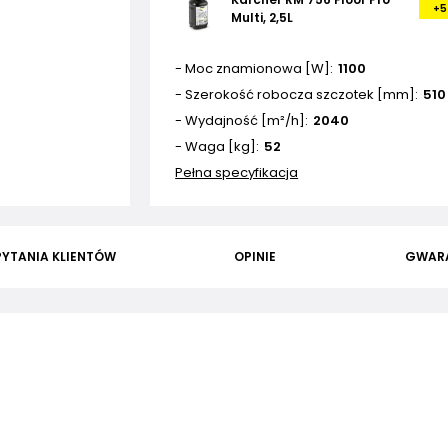
+5
Multi, 2,5L
- Moc znamionowa [W]
1100
- Szerokość robocza szczotek [mm]
510
- Wydajność [m²/h]
2040
- Waga [kg]
52
Pełna specyfikacja
PYTANIA KLIENTÓW
OPINIE
GWAR