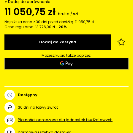
+ Dodaj do porównania
11 050,75 zł
brutto
/
szt.
Najniższa cena z 30 dni przed obniżką:
11 050,75 zł
Cena regularna:
13 776,00 zł
-20%
Dodaj do koszyka
Możesz kupić także poprzez:
Dostępny
30
dni na łatwy zwrot
Płatności odroczone dla jednostek budżetowych
Darmowa i szybka dostawa