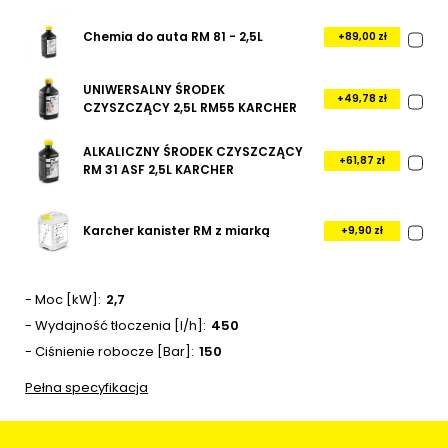
Chemia do auta RM 81 - 2,5L
+89,00 zł
UNIWERSALNY ŚRODEK
+49,78 zł
CZYSZCZĄCY 2,5L RM55 KARCHER
ALKALICZNY ŚRODEK CZYSZCZĄCY
+61,87 zł
RM 31 ASF 2,5L KARCHER
Karcher kanister RM z miarką
+9,90 zł
- Moc [kW]
2,7
- Wydajność tłoczenia [l/h]
450
- Ciśnienie robocze [Bar]
150
Pełna specyfikacja