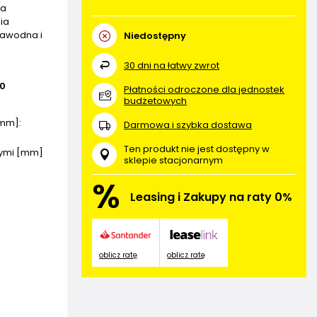
na
ia
zawodna i
Niedostępny
30
dni na łatwy zwrot
0
Płatności odroczone dla jednostek
budżetowych
[mm]
Darmowa i szybka dostawa
Ten produkt nie jest dostępny w
nymi [mm]
sklepie stacjonarnym
%
Leasing i Zakupy na raty 0%
oblicz ratę
oblicz ratę