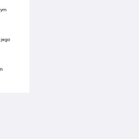
lnym
 jego
ch