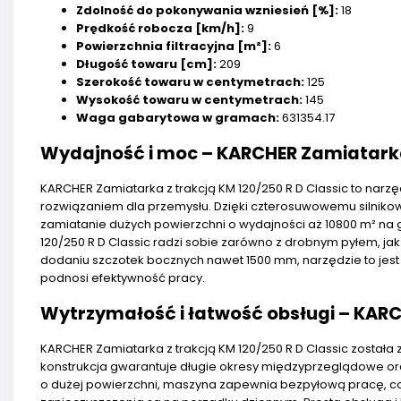
Zdolność do pokonywania wzniesień [%]:
18
Prędkość robocza [km/h]:
9
Powierzchnia filtracyjna [m²]:
6
Długość towaru [cm]:
209
Szerokość towaru w centymetrach:
125
Wysokość towaru w centymetrach:
145
Waga gabarytowa w gramach:
631354.17
Wydajność i moc – KARCHER Zamiatarka z
KARCHER Zamiatarka z trakcją KM 120/250 R D Classic to narzę
rozwiązaniem dla przemysłu. Dzięki czterosuwowemu silnikow
zamiatanie dużych powierzchni o wydajności aż 10800 m² 
120/250 R D Classic radzi sobie zarówno z drobnym pyłem, ja
dodaniu szczotek bocznych nawet 1500 mm, narzędzie to jest 
podnosi efektywność pracy.
Wytrzymałość i łatwość obsługi – KARC
KARCHER Zamiatarka z trakcją KM 120/250 R D Classic został
konstrukcja gwarantuje długie okresy międzyprzeglądowe or
o dużej powierzchni, maszyna zapewnia bezpyłową pracę, co 