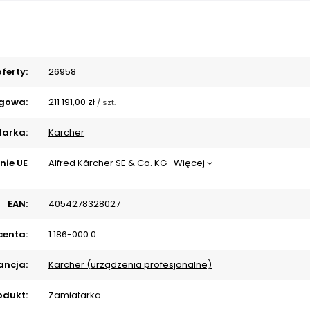
ferty:
26958
gowa:
211 191,00 zł
/
szt.
arka:
Karcher
nie UE
Alfred Kärcher SE & Co. KG
Więcej
EAN:
4054278328027
centa:
1.186-000.0
ncja:
Karcher (urządzenia profesjonalne)
odukt:
Zamiatarka