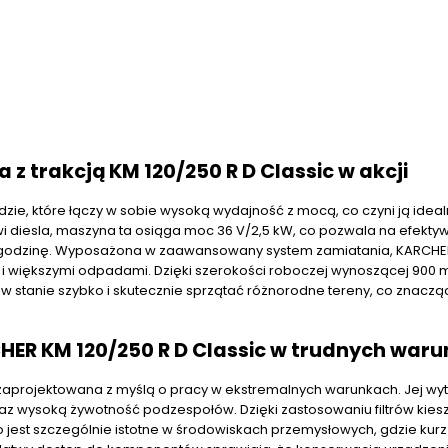
 trakcją KM 120/250 R D Classic w akcji
dzie, które łączy w sobie wysoką wydajność z mocą, co czyni ją idea
i diesla, maszyna ta osiąga moc 36 V/2,5 kW, co pozwala na efekty
na godzinę. Wyposażona w zaawansowany system zamiatania, KARCH
k i większymi odpadami. Dzięki szerokości roboczej wynoszącej 900 
w stanie szybko i skutecznie sprzątać różnorodne tereny, co znaczą
HER KM 120/250 R D Classic w trudnych war
a zaprojektowana z myślą o pracy w ekstremalnych warunkach. Jej wy
az wysoką żywotność podzespołów. Dzięki zastosowaniu filtrów kie
jest szczególnie istotne w środowiskach przemysłowych, gdzie kurz 