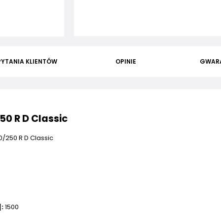
PYTANIA KLIENTÓW
OPINIE
GWAR
0 R D Classic
/250 R D Classic
0
:
1500