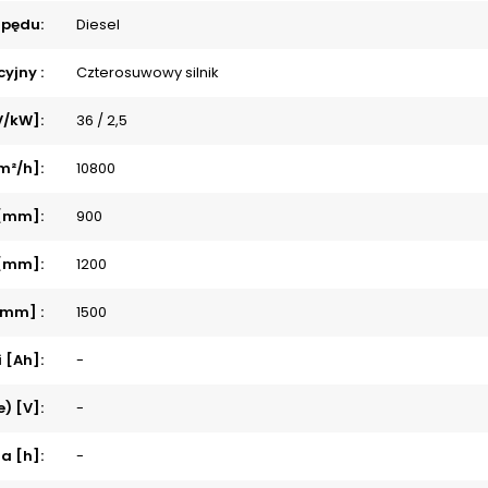
apędu:
Diesel
yjny :
Czterosuwowy silnik
V/kW]:
36 / 2,5
m²/h]:
10800
 [mm]:
900
 [mm]:
1200
[mm] :
1500
 [Ah]:
-
) [V]:
-
a [h]:
-