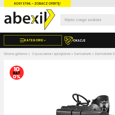
KOSY STIHL – ZOBACZ OFERTĘ!
KATEGORIE
OKAZJE
Strona główna
Czyszczenie i sprzątanie
Zamiatarki
Zamiatarki 