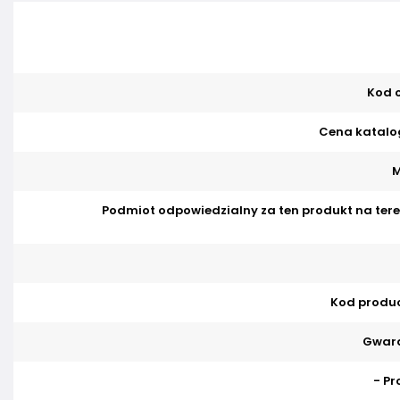
Kod o
Cena katalo
M
Podmiot odpowiedzialny za ten produkt na tere
Kod produ
Gwara
- Pr