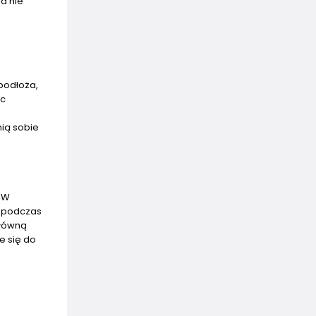
a nie
podłoża,
ąc
nią sobie
. W
o podczas
główną
e się do