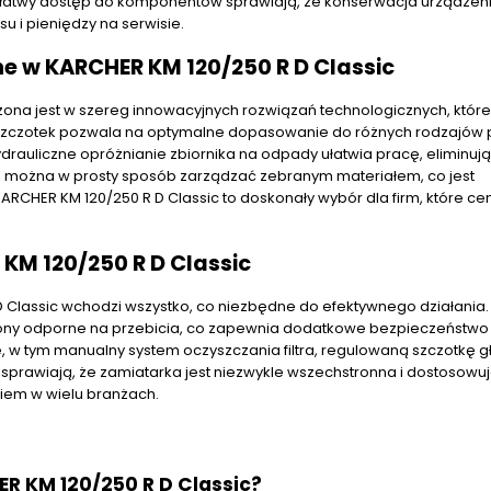
i łatwy dostęp do komponentów sprawiają, że konserwacja urządzeni
 i pieniędzy na serwisie.
e w KARCHER KM 120/250 R D Classic
żona jest w szereg innowacyjnych rozwiązań technologicznych, które
ku szczotek pozwala na optymalne dopasowanie do różnych rodzajów 
rauliczne opróżnianie zbiornika na odpady ułatwia pracę, eliminuj
u można w prosty sposób zarządzać zebranym materiałem, co jest
RCHER KM 120/250 R D Classic to doskonały wybór dla firm, które ce
KM 120/250 R D Classic
D Classic wchodzi wszystko, co niezbędne do efektywnego działania
 opony odporne na przebicia, co zapewnia dodatkowe bezpieczeństw
 w tym manualny system oczyszczania filtra, regulowaną szczotkę 
sprawiają, że zamiatarka jest niezwykle wszechstronna i dostosowuj
iem w wielu branżach.
ER KM 120/250 R D Classic?