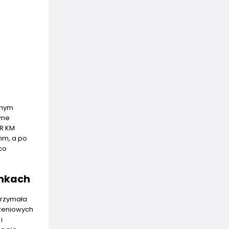
lnym
wne
ER KM
mm, a po
co
unkach
trzymała
szeniowych
i