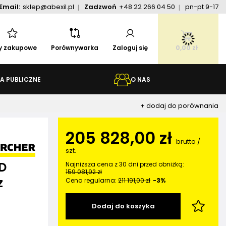
Email:
sklep@abexil.pl
Zadzwoń
+48 22 266 04 50
pn-pt 9-17
ty zakupowe
Porównywarka
Zaloguj się
0,00 zł
A PUBLICZNE
O NAS
+ dodaj do porównania
205 828,00 zł
brutto
/
szt.
 D
Najniższa cena z 30 dni przed obniżką:
159 081,92 zł
z
Cena regularna:
211 191,00 zł
-3%
Dodaj do koszyka