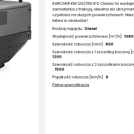
KARCHER KM 120/250 R D Classic to wydaj
zamiatarka z trakcją, idealna do utrzyman
czystości na dużych powierzchniach. Nie
łatwa w obsłudze!
Rodzaj napędu
Diesel
Wydajność powierzchniowa [m²/h]
1080
Szerokość robocza [mm]
900
Szerokość robocza z 1 szczotką boczną 
1200
Szerokość robocza z 2 szczotkami bocz
1500
Prędkość robocza [km/h]
9
Pełna specyfikacja