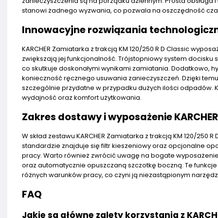
zanieczyszczenia są na porządku dziennym. Prosta obsługa 
stanowi żadnego wyzwania, co pozwala na oszczędność czasu
Innowacyjne rozwiązania technologiczn
KARCHER Zamiatarka z trakcją KM 120/250 R D Classic wyposa
zwiększają jej funkcjonalność. Trójstopniowy system docis
co skutkuje doskonałymi wynikami zamiatania. Dodatkowo, hyd
konieczność ręcznego usuwania zanieczyszczeń. Dzięki tem
szczególnie przydatne w przypadku dużych ilości odpadów. KA
wydajność oraz komfort użytkowania.
Zakres dostawy i wyposażenie KARCHER 
W skład zestawu KARCHER Zamiatarka z trakcją KM 120/250 R 
standardzie znajduje się filtr kieszeniowy oraz opcjonalne
pracy. Warto również zwrócić uwagę na bogate wyposażenie,
oraz automatycznie opuszczaną szczotkę boczną. Te funkcje 
różnych warunków pracy, co czyni ją niezastąpionym narzędz
FAQ
Jakie są główne zalety korzystania z KARCH