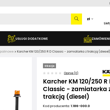
zł
Lis
USŁUGI DODATKOWE
ZAMÓWIENI
Spalinowe
Karcher KM 120/250 R D Classic - zamiatarka z trakcją (diesel)
Okazja
Opinie (0)
Karcher KM 120/250 R
Classic - zamiatarka 
trakcją (diesel)
Kod producenta:
1.186-000.0