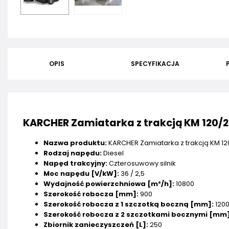
OPIS
SPECYFIKACJA
KARCHER Zamiatarka z trakcją KM 120/25
Nazwa produktu:
KARCHER Zamiatarka z trakcją KM 120
Rodzaj napędu:
Diesel
Napęd trakcyjny:
Czterosuwowy silnik
Moc napędu [V/kW]:
36 / 2,5
Wydajność powierzchniowa [m²/h]:
10800
Szerokość robocza [mm]:
900
Szerokość robocza z 1 szczotką boczną [mm]:
120
Szerokość robocza z 2 szczotkami bocznymi [mm]
Zbiornik zanieczyszczeń [L]:
250