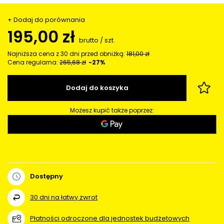
+ Dodaj do porównania
195,00 zł
brutto
/
szt.
Najniższa cena z 30 dni przed obniżką:
181,00 zł
Cena regularna:
265,68 zł
-27%
Dodaj do koszyka
Możesz kupić także poprzez:
Dostępny
30
dni na łatwy zwrot
Płatności odroczone dla jednostek budżetowych