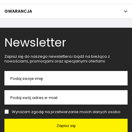
GWARANCJA
Newsletter
Zapisz się do naszego newslettera i bądź na bieżąco z
nowościami, promocjami oraz specjalnymi ofertami.
Podaj swoje imię
Podaj swój adres e-mail
Wyrażam zgodę na przetwarzanie moich danych osobowych (adres e-mail) na potrzeby wysyłki newslettera z informacją handlową (marketing). Więcej w
Zapisz się