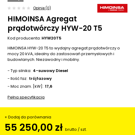
Opinie (0)
HIMOINSA Agregat
prądotwórczy HYW-20 T5
Kod producenta:
HYW20T5
HIMOINSA HYW-20 T5 to wydajny agregat prądotwórczy o
mocy 20 kVA, idealny do zastosowań przemysłowych i
budowlanych. Niezawodny i mobilny.
- Typ silnika
4-suwowy Diesel
- Ilość faz
trójfazowy
- Moc znam. [kW]
17,6
Pełna specyfikacja
+ Dodaj do porównania
55 250,00 zł
brutto
/
szt.