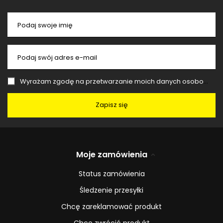
Podaj swoje imię
Podaj swój adres e-mail
Wyrażam zgodę na przetwarzanie moich danych osobowych (adres e-mail) na potrzeby wysyłki newslettera z informacją handlową (marketing). Więcej w
Zapisz się
Moje zamówienia
Status zamówienia
Śledzenie przesyłki
Chcę zareklamować produkt
Chcę zwrócić produkt