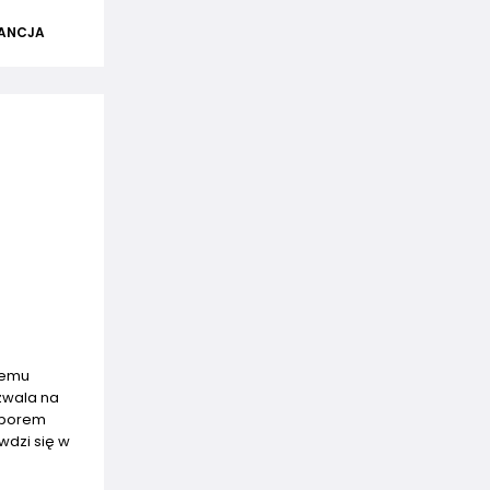
ANCJA
wemu
zwala na
naporem
wdzi się w