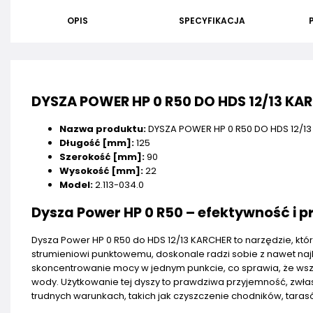
OPIS
SPECYFIKACJA
DYSZA POWER HP 0 R50 DO HDS 12/13 KA
Nazwa produktu:
DYSZA POWER HP 0 R50 DO HDS 12/1
Długość [mm]:
125
Szerokość [mm]:
90
Wysokość [mm]:
22
Model:
2.113-034.0
Dysza Power HP 0 R50 – efektywność i p
Dysza Power HP 0 R50 do HDS 12/13 KARCHER to narzędzie, któ
strumieniowi punktowemu, doskonale radzi sobie z nawet naj
skoncentrowanie mocy w jednym punkcie, co sprawia, że wsze
wody. Użytkowanie tej dyszy to prawdziwa przyjemność, zwła
trudnych warunkach, takich jak czyszczenie chodników, tara