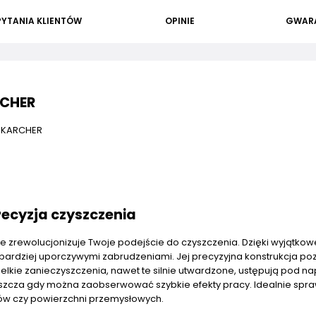
PYTANIA KLIENTÓW
OPINIE
GWAR
RCHER
3 KARCHER
recyzja czyszczenia
re zrewolucjonizuje Twoje podejście do czyszczenia. Dzięki wyjątko
bardziej uporczywymi zabrudzeniami. Jej precyzyjna konstrukcja po
lkie zanieczyszczenia, nawet te silnie utwardzone, ustępują pod 
szcza gdy można zaobserwować szybkie efekty pracy. Idealnie spra
sów czy powierzchni przemysłowych.