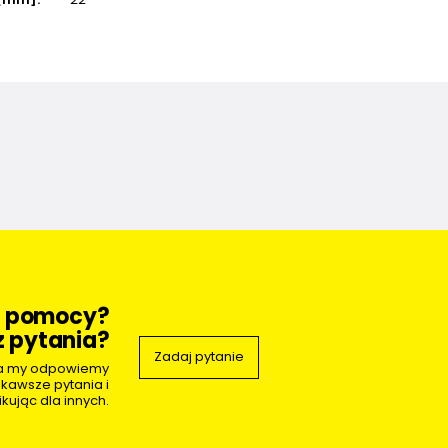
z pomocy?
 pytania?
Zadaj pytanie
 a my odpowiemy
ekawsze pytania i
kując dla innych.