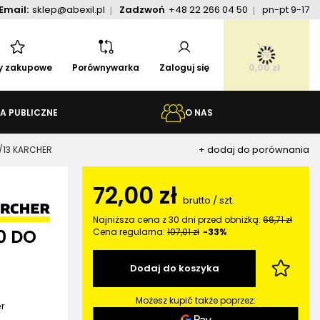
Email:
sklep@abexil.pl
Zadzwoń
+48 22 266 04 50
pn-pt 9-17
ty zakupowe
Porównywarka
Zaloguj się
0,00 zł
A PUBLICZNE
O NAS
+ dodaj do porównania
/13 KARCHER
72,00 zł
brutto
/
szt.
Najniższa cena z 30 dni przed obniżką:
66,71 zł
0 DO
Cena regularna:
107,01 zł
-33%
Dodaj do koszyka
Możesz kupić także poprzez:
er