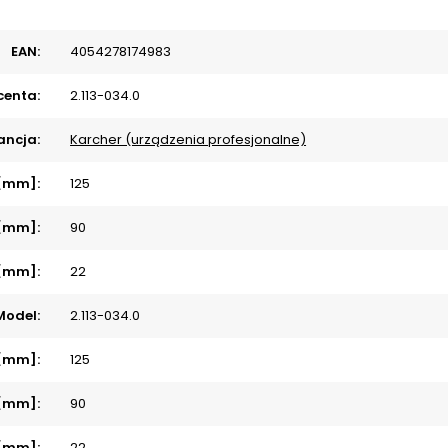
EAN:
4054278174983
centa:
2.113-034.0
ncja:
Karcher (urządzenia profesjonalne)
 [mm]:
125
 [mm]:
90
 [mm]:
22
Model:
2.113-034.0
[mm]:
125
 [mm]:
90
[mm]:
22