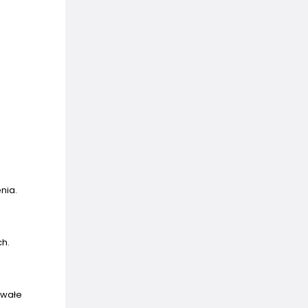
nia.
ch.
rwałe