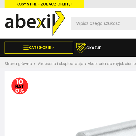
KOSY STIHL – ZOBACZ OFERTĘ!
KATEGORIE
OKAZJE
Strona główna
Akcesoria i eksploatacja
Akcesoria do myjek ciśni