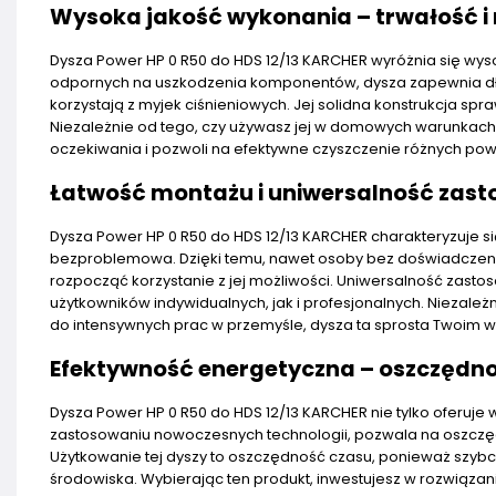
Wysoka jakość wykonania – trwałość i
Dysza Power HP 0 R50 do HDS 12/13 KARCHER wyróżnia się wyso
odpornych na uszkodzenia komponentów, dysza zapewnia dług
korzystają z myjek ciśnieniowych. Jej solidna konstrukcja sp
Niezależnie od tego, czy używasz jej w domowych warunkach,
oczekiwania i pozwoli na efektywne czyszczenie różnych pow
Łatwość montażu i uniwersalność zas
Dysza Power HP 0 R50 do HDS 12/13 KARCHER charakteryzuje si
bezproblemowa. Dzięki temu, nawet osoby bez doświadczenia
rozpocząć korzystanie z jej możliwości. Uniwersalność zast
użytkowników indywidualnych, jak i profesjonalnych. Niezależ
do intensywnych prac w przemyśle, dysza ta sprosta Twoim
Efektywność energetyczna – oszczędno
Dysza Power HP 0 R50 do HDS 12/13 KARCHER nie tylko oferuje
zastosowaniu nowoczesnych technologii, pozwala na oszczędno
Użytkowanie tej dyszy to oszczędność czasu, ponieważ szybci
środowiska. Wybierając ten produkt, inwestujesz w rozwiązanie,