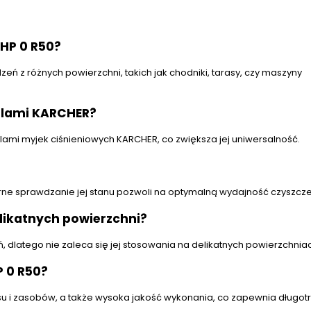
HP 0 R50?
eń z różnych powierzchni, takich jak chodniki, tarasy, czy maszyny
elami KARCHER?
lami myjek ciśnieniowych KARCHER, co zwiększa jej uniwersalność.
rne sprawdzanie jej stanu pozwoli na optymalną wydajność czyszcze
likatnych powierzchni?
 dlatego nie zaleca się jej stosowania na delikatnych powierzchnia
P 0 R50?
su i zasobów, a także wysoka jakość wykonania, co zapewnia długot