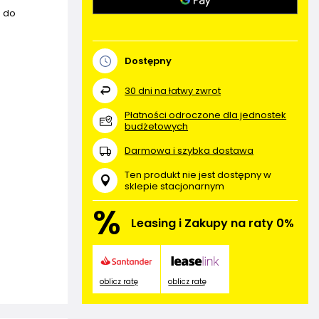
a do
Dostępny
30
dni na łatwy zwrot
Płatności odroczone dla jednostek
budżetowych
Darmowa i szybka dostawa
Ten produkt nie jest dostępny w
sklepie stacjonarnym
%
Leasing i Zakupy na raty 0%
oblicz ratę
oblicz ratę