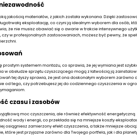
 niezawodność
ką jakością materiałów, z jakich została wykonana. Dzięki zastosow
otrwałą eksploatację, co czyni ją idealnym wyborem dla osób, któ
rawia, że nie musisz obawiać się o awarie w trakcie intensywnego uży
 czy w profesjonalnych zastosowaniach, możesz być pewny, że speł
ierzchni.
tosowań
ę prostym systemem montażu, co sprawia, że jej wymiana jest szybka
 w obsłudze sprzętu czyszczącego mogą z łatwością ją zainstalow
osowań tej dyszy sprawia, że jest ona doskonałym wyborem zarówno 
nie od tego, czy potrzebujesz jej do codziennego czyszczenia w ogro
 wymaganiom.
ść czasu i zasobów
 wyjątkową moc czyszczenia, ale również efektywność energetyczną. 
ść wody i energii, co przekłada się na mniejsze koszty eksploatacj
ej osiągniesz zamierzony efekt czyszczenia, a także mniejsze obcią
 które jest przyjazne zarówno dla Twojego portfela, jak i dla planety