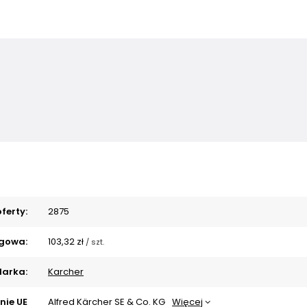
ferty:
2875
gowa:
103,32 zł
/
szt.
arka:
Karcher
nie UE
Alfred Kärcher SE & Co. KG
Więcej