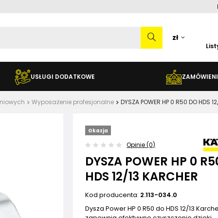
zł
Lis
USŁUGI DODATKOWE
ZAMÓWIENI
eniowych
Wyposażenie profesjonalne
DYSZA POWER HP 0 R50 DO HDS 12
Okazja
Opinie (0)
DYSZA POWER HP 0 R5
HDS 12/13 KARCHER
Kod producenta:
2.113-034.0
Dysza Power HP 0 R50 do HDS 12/13 Karch
zapewnia efektywne czyszczenie dzięki