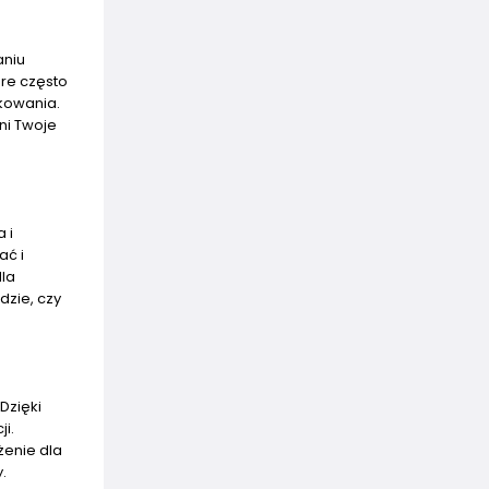
aniu
re często
tkowania.
ni Twoje
 i
ać i
dla
dzie, czy
Dzięki
i.
żenie dla
.