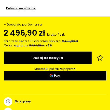
Pełna specyfikacja
+ Dodaj do porównania
2 496,90 zł
brutto
/
szt.
Najniższa cena z 30 dni przed obniżką:
2 496,90 zł
Cena regularna:
2 584,23 zł
-3%
Dodaj do koszyka
Możesz kupić także poprzez:
Dostępny