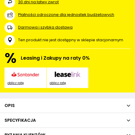
30
dni na łatwy zwrot
Płatności odroczone dla jednostek budżetowych
Darmowa i szybka dostawa
Ten produkt nie jest dostępny w sklepie stacjonarnym
%
Leasing i Zakupy na raty 0%
oblicz ratę
oblicz ratę
OPIS
SPECYFIKACJA
PYTANIA KLIENTÓW