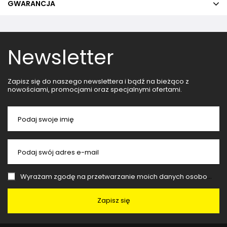
GWARANCJA
Newsletter
Zapisz się do naszego newslettera i bądź na bieżąco z
nowościami, promocjami oraz specjalnymi ofertami.
Podaj swoje imię
Podaj swój adres e-mail
Wyrażam zgodę na przetwarzanie moich danych osobowych (adres e-mail) na potrzeby wysyłki newslettera z informacją handlową (marketing). Więcej w
Zapisz się