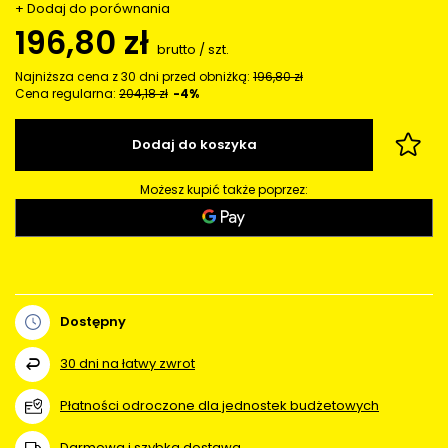
+ Dodaj do porównania
196,80 zł
brutto
/
szt.
Najniższa cena z 30 dni przed obniżką:
196,80 zł
Cena regularna:
204,18 zł
-4%
Dodaj do koszyka
Możesz kupić także poprzez:
Dostępny
30
dni na łatwy zwrot
Płatności odroczone dla jednostek budżetowych
Darmowa i szybka dostawa