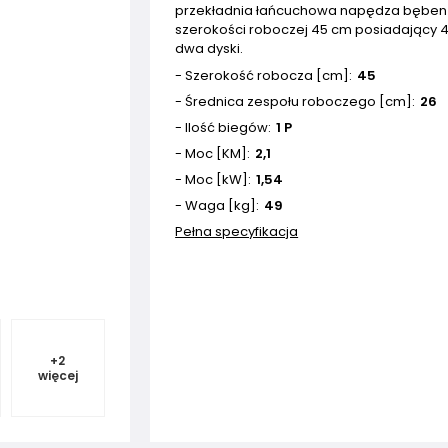
przekładnia łańcuchowa napędza bęben
szerokości roboczej 45 cm posiadający 4
dwa dyski.
- Szerokość robocza [cm]
45
- Średnica zespołu roboczego [cm]
26
- Ilość biegów
1 P
- Moc [KM]
2,1
- Moc [kW]
1,54
- Waga [kg]
49
Pełna specyfikacja
+
2
więcej