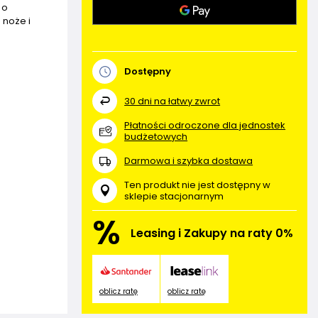
 o
 noże i
Dostępny
30
dni na łatwy zwrot
Płatności odroczone dla jednostek
budżetowych
Darmowa i szybka dostawa
Ten produkt nie jest dostępny w
sklepie stacjonarnym
%
Leasing i Zakupy na raty 0%
oblicz ratę
oblicz ratę