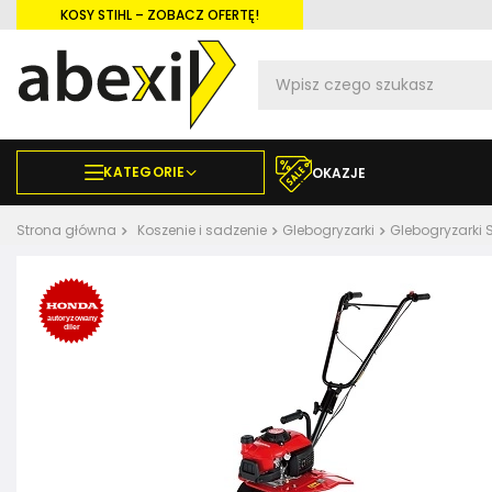
KOSY STIHL – ZOBACZ OFERTĘ!
KATEGORIE
OKAZJE
Strona główna
Koszenie i sadzenie
Glebogryzarki
Glebogryzarki 