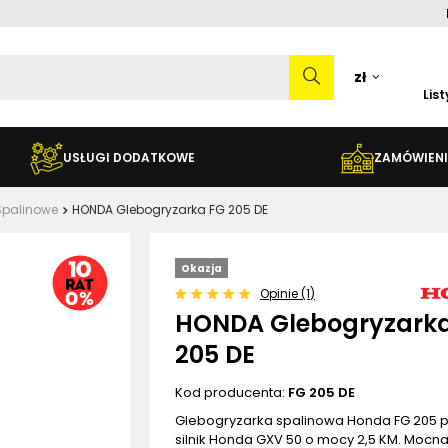
zł
Lis
USŁUGI DODATKOWE
ZAMÓWIENI
Spalinowe
HONDA Glebogryzarka FG 205 DE
Okazja
Opinie (1)
HONDA Glebogryzark
205 DE
Kod producenta:
FG 205 DE
Glebogryzarka spalinowa Honda FG 205 
silnik Honda GXV 50 o mocy 2,5 KM. Mocn