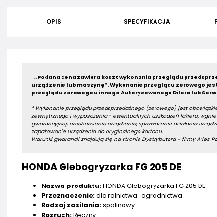
OPIS
SPECYFIKACJA
„Podana cena zawiera koszt wykonania przeglądu przedsprze
urządzenie lub maszynę*.
Wykonanie przeglądu zerowego jest
przeglądu zerowego u innego Autoryzowanego Dilera lub Serwi
* Wykonanie przeglądu przedsprzedażnego (zerowego) jest obowiązkie
zewnętrznego i wyposażenia - ewentualnych uszkodzeń lakieru, wgniec
gwarancyjnej, uruchomienie urządzenia, sprawdzenie działania urządze
zapakowanie urządzenia do oryginalnego kartonu.
Warunki gwarancji znajdują się na stronie Dystrybutora - firmy Aries Pow
HONDA Glebogryzarka FG 205 DE
Nazwa produktu:
HONDA Glebogryzarka FG 205 DE
Przeznaczenie:
dla rolnictwa i ogrodnictwa
Rodzaj zasilania:
spalinowy
Rozruch:
Ręczny