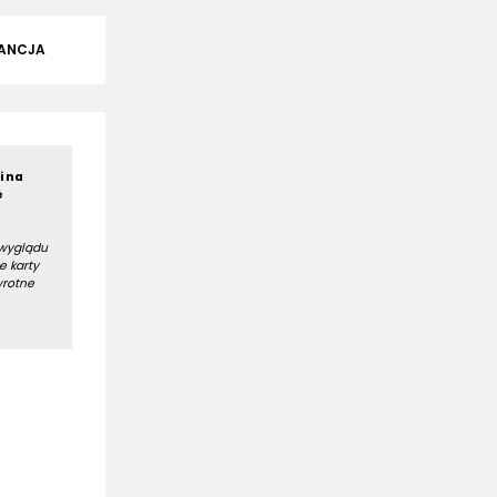
ANCJA
i na
e
 wyglądu
e karty
wrotne