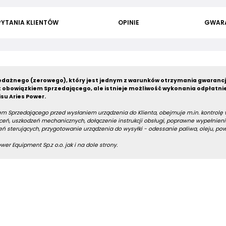
PYTANIA KLIENTÓW
OPINIE
GWAR
dażnego (zerowego), który jest jednym z warunków otrzymania gwarancj
 obowiązkiem Sprzedającego, ale istnieje możliwość wykonania odpłatni
su Aries Power.
m Sprzedającego przed wysłaniem urządzenia do Klienta, obejmuje m.in. kontrolę
eń, uszkodzeń mechanicznych, dołączenie instrukcji obsługi, poprawne wypełnieni
ń sterujących, przygotowanie urządzenia do wysyłki - odessanie paliwa, oleju, po
er Equipment Sp.z o.o. jak i na dole strony.