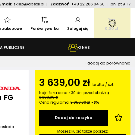
Email:
sklep@abexil.pl
Zadzwoń
+48 22 266 04 50
pn-pt 9-17
ty zakupowe
Porównywarka
Zaloguj się
0,00 zł
A PUBLICZNE
O NAS
+ dodaj do porównania
3 639,00 zł
brutto
/
szt.
Najniższa cena z 30 dni przed obniżką:
a FG
3 399,00 zł
Cena regularna:
3 950,00 zł
-8%
Dodaj do koszyka
posiada
Możesz kupić także poprzez:
a