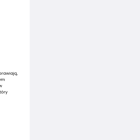
prawiają,
nym
w
tóry