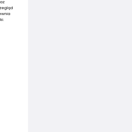
raz
rzegląd
pewnia
ki.