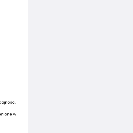
dajności,
cenione w