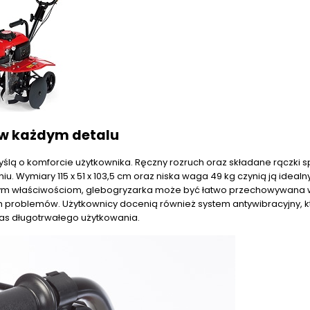
 w każdym detalu
lą o komforcie użytkownika. Ręczny rozruch oraz składane rączki s
iu. Wymiary 115 x 51 x 103,5 cm oraz niska waga 49 kg czynią ją ideal
i tym właściwościom, glebogryzarka może być łatwo przechowywana 
ych problemów. Użytkownicy docenią również system antywibracyjny, k
as długotrwałego użytkowania.