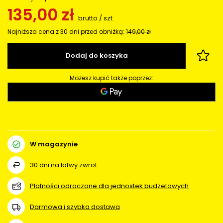
135,00 zł
brutto
/
szt.
Najniższa cena z 30 dni przed obniżką:
149,00 zł
Dodaj do koszyka
Możesz kupić także poprzez:
W magazynie
30
dni na łatwy zwrot
Płatności odroczone dla jednostek budżetowych
Darmowa i szybka dostawa