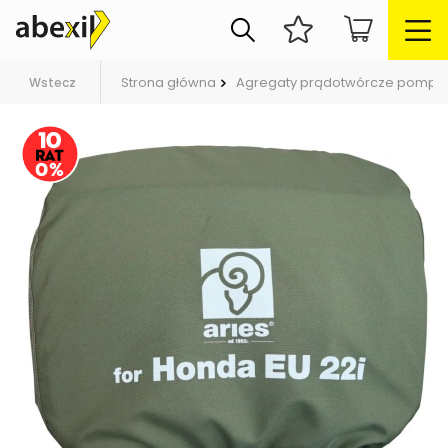
Strona główna
Agregaty prądotwórcze pompy
Wstecz