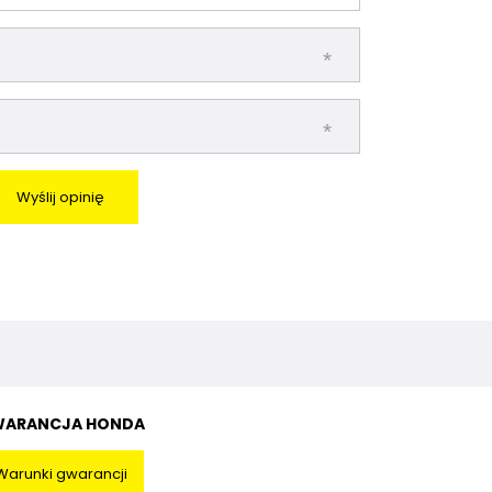
Wyślij opinię
ARANCJA HONDA
Warunki gwarancji