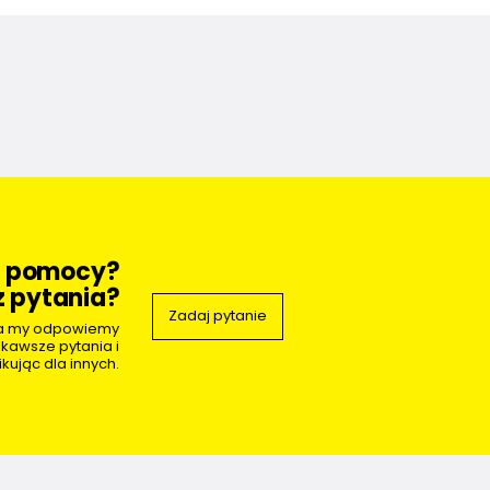
z pomocy?
 pytania?
Zadaj pytanie
 a my odpowiemy
ekawsze pytania i
kując dla innych.