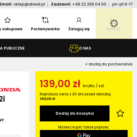
Email:
sklep@abexil.pl
Zadzwoń
+48 22 266 04 50
pn-pt 9-17
ty zakupowe
Porównywarka
Zaloguj się
0,00 zł
A PUBLICZNE
O NAS
+ dodaj do porównania
139,00 zł
brutto
/
szt.
Najniższa cena z 30 dni przed obniżką:
2i
149,00 zł
Dodaj do koszyka
NY
Możesz kupić także poprzez: