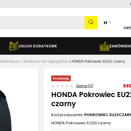
zł
Lis
USŁUGI DODATKOWE
ZAMÓWIENI
ądotwórcze
Akcesoria do agregatów
HONDA Pokrowiec EU22i czarny
Promocja
Opinie (0)
HONDA Pokrowiec EU2
czarny
Kod producenta:
POKROWIEC EU22CZAR
HONDA Pokrowiec EU22i czarny