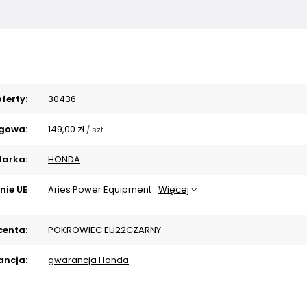
ferty:
30436
gowa:
149,00 zł
/
szt.
arka:
HONDA
nie UE
Aries Power Equipment
Więcej
centa:
POKROWIEC EU22CZARNY
ncja:
gwarancja Honda