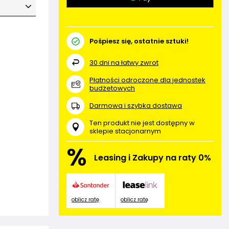
Pośpiesz się, ostatnie sztuki!
30
dni na łatwy zwrot
Płatności odroczone dla jednostek
budżetowych
Darmowa i szybka dostawa
Ten produkt nie jest dostępny w
sklepie stacjonarnym
%
Leasing i Zakupy na raty 0%
oblicz ratę
oblicz ratę