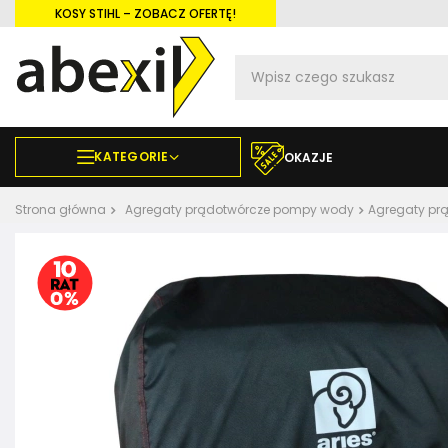
KOSY STIHL – ZOBACZ OFERTĘ!
KATEGORIE
OKAZJE
Strona główna
Agregaty prądotwórcze pompy wody
Agregaty pr