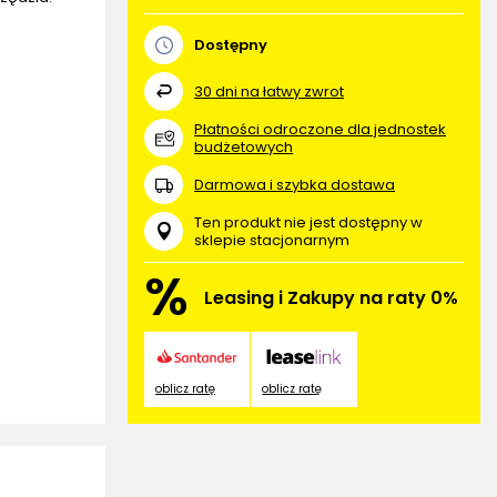
Dostępny
30
dni na łatwy zwrot
Płatności odroczone dla jednostek
budżetowych
Darmowa i szybka dostawa
Ten produkt nie jest dostępny w
sklepie stacjonarnym
%
Leasing i Zakupy na raty 0%
oblicz ratę
oblicz ratę