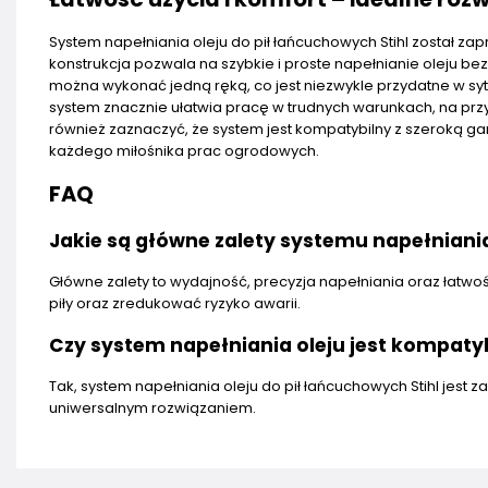
System napełniania oleju do pił łańcuchowych Stihl został z
konstrukcja pozwala na szybkie i proste napełnianie oleju be
można wykonać jedną ręką, co jest niezwykle przydatne w sytu
system znacznie ułatwia pracę w trudnych warunkach, na prz
również zaznaczyć, że system jest kompatybilny z szeroką ga
każdego miłośnika prac ogrodowych.
FAQ
Jakie są główne zalety systemu napełniania
Główne zalety to wydajność, precyzja napełniania oraz łatw
piły oraz zredukować ryzyko awarii.
Czy system napełniania oleju jest kompatyb
Tak, system napełniania oleju do pił łańcuchowych Stihl jes
uniwersalnym rozwiązaniem.