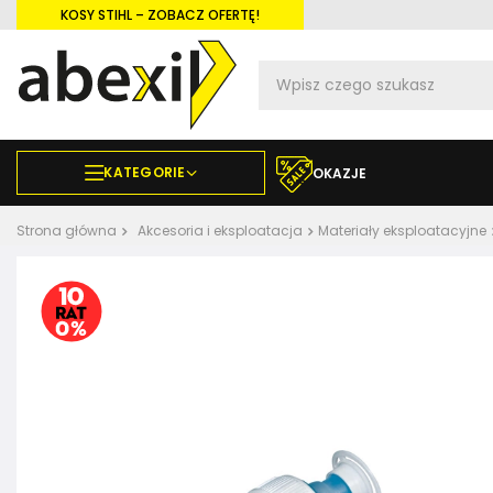
KOSY STIHL – ZOBACZ OFERTĘ!
KATEGORIE
OKAZJE
Strona główna
Akcesoria i eksploatacja
Materiały eksploatacyjne