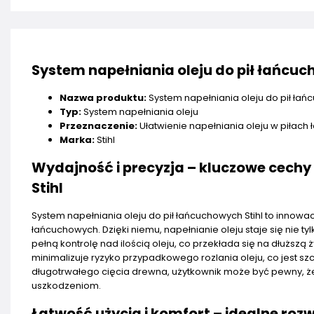
System napełniania oleju do pił łańcuc
Nazwa produktu:
System napełniania oleju do pił łań
Typ:
System napełniania oleju
Przeznaczenie:
Ułatwienie napełniania oleju w piłac
Marka:
Stihl
Wydajność i precyzja – kluczowe cechy
Stihl
System napełniania oleju do pił łańcuchowych Stihl to innowa
łańcuchowych. Dzięki niemu, napełnianie oleju staje się nie t
pełną kontrolę nad ilością oleju, co przekłada się na dłużs
minimalizuje ryzyko przypadkowego rozlania oleju, co jest s
długotrwałego cięcia drewna, użytkownik może być pewny, 
uszkodzeniom.
Łatwość użycia i komfort – idealne roz