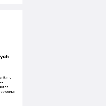
wych
ownik ma
en
odczas
rzewaniu i