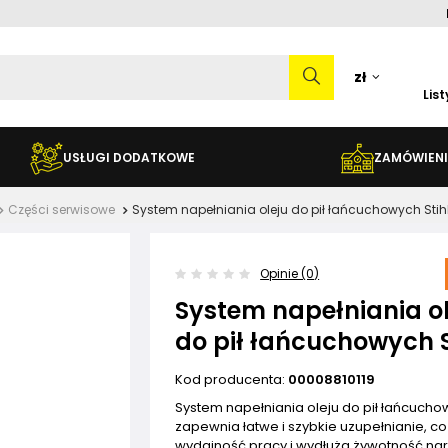
zł
Lis
USŁUGI DODATKOWE
ZAMÓWIENI
Części serwisowe
System napełniania oleju do pił łańcuchowych Stih
Opinie (0)
System napełniania ol
do pił łańcuchowych S
Kod producenta:
00008810119
System napełniania oleju do pił łańcuchow
zapewnia łatwe i szybkie uzupełnianie, c
wydajność pracy i wydłuża żywotność nar