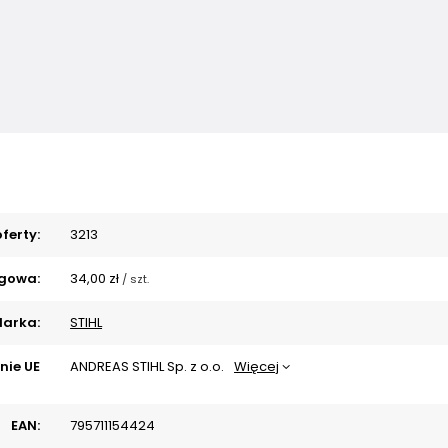
ferty:
3213
gowa:
34,00 zł
/
szt.
arka:
STIHL
nie UE
ANDREAS STIHL Sp. z o.o.
Więcej
EAN:
795711154424