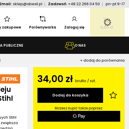
Email:
sklep@abexil.pl
Zadzwoń
+48 22 266 04 50
pn-pt 9-17
ty zakupowe
Porównywarka
Zaloguj się
0,00 zł
A PUBLICZNE
O NAS
+ dodaj do porównania
l
34,00 zł
brutto
/
szt.
eju
Dodaj do koszyka
tihl
Możesz kupić także poprzez:
ych Stihl
o zwiększa
zędzia.