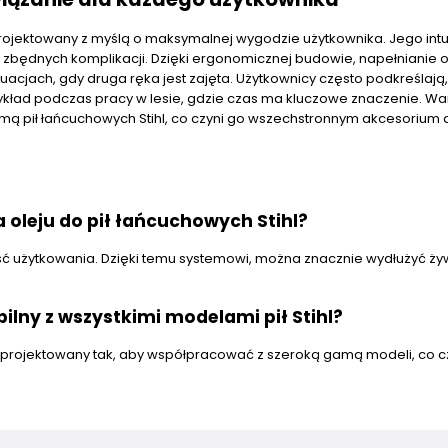
aprojektowany z myślą o maksymalnej wygodzie użytkownika. Jego intu
z zbędnych komplikacji. Dzięki ergonomicznej budowie, napełnianie o
acjach, gdy druga ręka jest zajęta. Użytkownicy często podkreślają,
ykład podczas pracy w lesie, gdzie czas ma kluczowe znaczenie. Wa
mą pił łańcuchowych Stihl, co czyni go wszechstronnym akcesorium 
 oleju do pił łańcuchowych Stihl?
ość użytkowania. Dzięki temu systemowi, można znacznie wydłużyć ż
ilny z wszystkimi modelami pił Stihl?
t zaprojektowany tak, aby współpracować z szeroką gamą modeli, co c