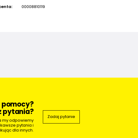
centa:
00008810119
z pomocy?
 pytania?
Zadaj pytanie
 a my odpowiemy
ekawsze pytania i
kując dla innych.