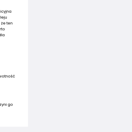
icyjna
leju
 że ten
rto
dla
ywotność
zyni go